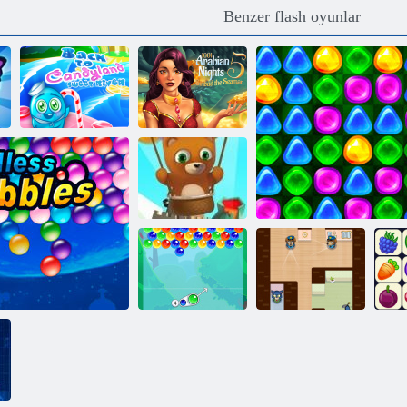
Benzer flash oyunlar
Candyland
1001 Arap
Sweet Nehri'ne
Geceleri 5:
geri dön
Sinbad Seaman
Bubble Shooter
Sonsuz
Kabarcık
Charms
Gizemli James
Candyland 4: Lollipop 
O