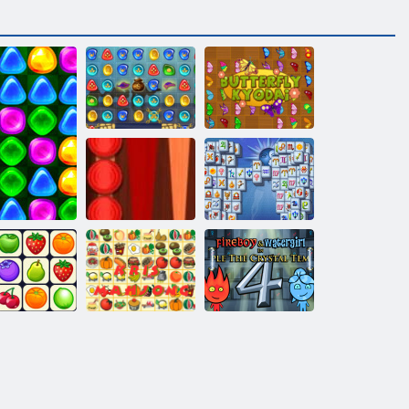
1001 Gecelik
Kelebek Kyodai
Arap Geceleri
2
Tavla Klasik
Mahjong
Klasik
Fortuna
Bahçesi
net Connect
Kris Mahjong
Ateş ve Su 4