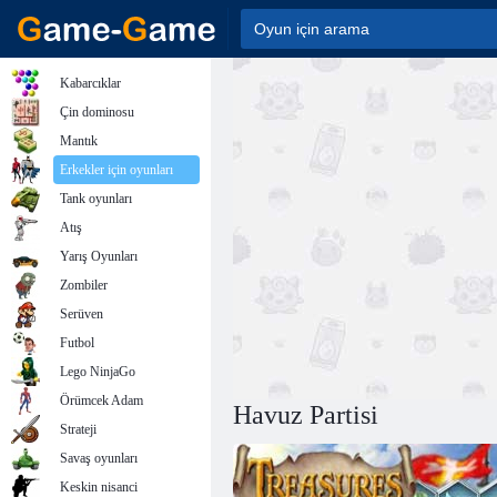
Kabarcıklar
Çin dominosu
Mantık
Erkekler için oyunları
Tank oyunları
Atış
Yarış Oyunları
Zombiler
Serüven
Futbol
Lego NinjaGo
Örümcek Adam
Havuz Partisi
Strateji
Savaş oyunları
Keskin nisanci