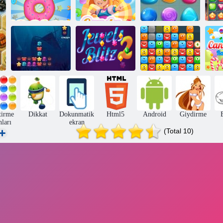
Şeker Yağmuru
Kurabiye ezmesi
4
Candy Rain 3
Mücevher Blitz
Şe
Okyanus Crash
2
Canavar blokları
tirme
Dikkat
Dokunmatik
Html5
Android
Giydirme
ları
ekran
(Total 10)