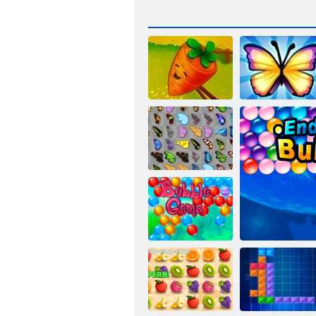
Çiftlik Bulma
Kurtarma
Hikayesi
kelebek
Kelebek Kyodai
Kabarcık Gemes