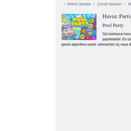
Online Oyunlar
Çocuk Oyunları
Ma
Havuz Parti
Sulu çizgi
Tentrix
Son
Pool Party
Sizi bulmaca havu
yapılmalıdır. En ü
genel algoritma vardır: elemanları üç veya da