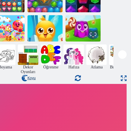
Deniz Bubble
Hazine avı
Shooter
Jewel patlama
ker Yağmuru
En Sık
6
Arkadaşlar
Puding arazisi
Boyama
Dekor
Öğrenme
Hafıza
Atlama
Bulmacalar
Oyunları
Koyu