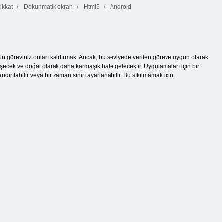
ikkat
Dokunmatik ekran
Html5
Android
in göreviniz onları kaldırmak. Ancak, bu seviyede verilen göreve uygun olarak
ğişecek ve doğal olarak daha karmaşık hale gelecektir. Uygulamaları için bir
dırılabilir veya bir zaman sınırı ayarlanabilir. Bu sıkılmamak için.