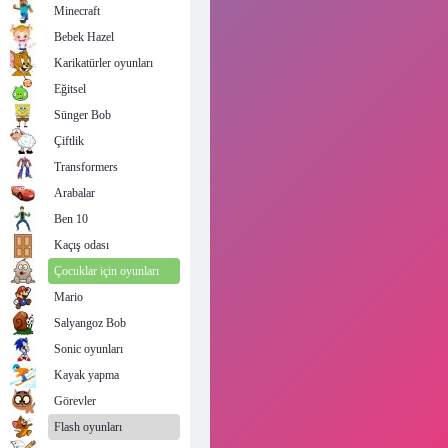
Minecraft
Bebek Hazel
Karikatürler oyunları
Eğitsel
Sünger Bob
Çiftlik
Transformers
Arabalar
Ben 10
Kaçış odası
Çocuklar için oyunları
Mario
Salyangoz Bob
Sonic oyunları
Kayak yapma
Görevler
Flash oyunları