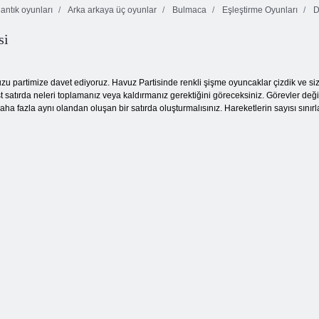
ntık oyunları
Arka arkaya üç oyunlar
Bulmaca
Eşleştirme Oyunları
D
si
suz Bubbles
zu partimize davet ediyoruz. Havuz Partisinde renkli şişme oyuncaklar çizdik ve siz
st satırda neleri toplamanız veya kaldırmanız gerektiğini göreceksiniz. Görevler de
ha fazla aynı olandan oluşan bir satırda oluşturmalısınız. Hareketlerin sayısı sınırlan