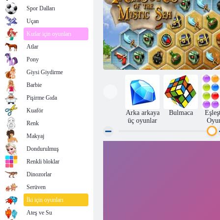
Spor Dalları
Uçan
Kızlar için oyunları
Atlar
Pony
Giysi Giydirme
Barbie
Pişirme Gıda
Kuaför
Arka arkaya
Bulmaca
Eşleş
üç oyunlar
Oyun
Renk
Makyaj
Dondurulmuş
Mystic Deniz Hazineleri
Renkli bloklar
Dinozorlar
Serüven
İki için oyunları
Ateş ve Su