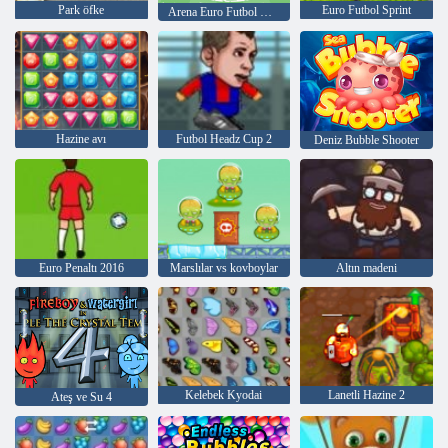
Park öfke
Euro Futbol Sprint
Arena Euro Futbol Heads
Hazine avı
Futbol Headz Cup 2
Deniz Bubble Shooter
Euro Penaltı 2016
Marslılar vs kovboylar
Altın madeni
Kelebek Kyodai
Lanetli Hazine 2
Ateş ve Su 4