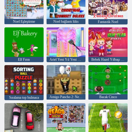
Noel Eşleştirme
Noel bağlantı lüks
Fantastik Noel
Elf Fırın
Ariel Yeni Yıl Yeni Saç Modelleri
Bebek Hazel Yılbaşı Partisi
Amigo Pancho 2: New York Partisi
Bacak Cinco
Sıralama top bulmaca