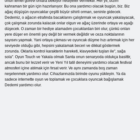
onun temel görevi onlara bekliyor hediyeler vermektir. Her yıl, bizim
kahraman bir gün için hazırlanıyor. Bu ona yardımcı olacak bugün, biz. Biz
ağaç düşüşün oyuncaklar çeşitli büyür sihirli orman, seninle gidecek.
Dedemiz, o ağacın etrafında bacaklarını çalıştırmak ve oyuncak yakalayacak,
çok çalışmak zorunda kalacak onlar olgun ve ağaç üzerinde ortaya ve aşağı
düşecek. O zaman bir hediye alamadım çocuklardan biri olur, çünkü onları
yere düşer en önemli şey değil bir vermek değildir ve ceza noktalarının
sayısını yapmak. Yani ortaya çıkması ve oyuncak düşme hızı artırmak için her
seviyede olduğu gibi, hepsini yakalamak beceri ve dikkat göstermek
zorunda. Oklarla kontrol karakterin hareketi, klavyedeki tuşları ile", sağa
sola". Oyun Touch ve Yakala olmak Santa onun senaryoda oldukça basittir,
ancak bunu bir lezzet verir ve Yeni Yıl tatil deneyimi yardımcı olacak festival
atmosferi içine atılmak için fırsat verir. Ve aynı zamanda boş zaman
neşelenmek yardımcı olur. Cihazlarınızda birinde oyunu yükleyin. Ya da
sadece internette oyun ve toplamak ve çocuklara oyuncak bağışlamak
Dedemi yardımcı olur.