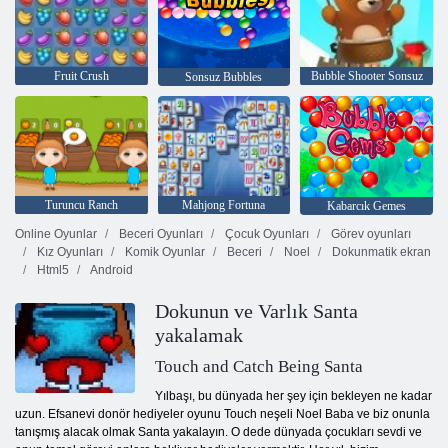
Fruit Crush
Bubble Shooter Sonsuz
Sonsuz Bubbles
Turuncu Ranch
Mahjong Fortuna
Kabarcık Gemes
Online Oyunlar
Beceri Oyunları
Çocuk Oyunları
Görev oyunları
Kız Oyunları
Komik Oyunlar
Beceri
Noel
Dokunmatik ekran
Html5
Android
Dokunun ve Varlık Santa
yakalamak
Touch and Catch Being Santa
Yılbaşı, bu dünyada her şey için bekleyen ne kadar
uzun. Efsanevi donör hediyeler oyunu Touch neşeli Noel Baba ve biz onunla
tanışmış alacak olmak Santa yakalayın. O dede dünyada çocukları sevdi ve