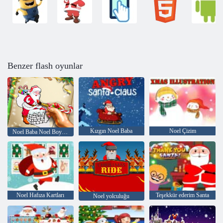
Benzer flash oyunlar
Kızgın Noel Baba
Noel Çizim
Noel Baba Noel Boyama
Noel Hafıza Kartları
Teşekkür ederim Santa
Noel yolculuğu