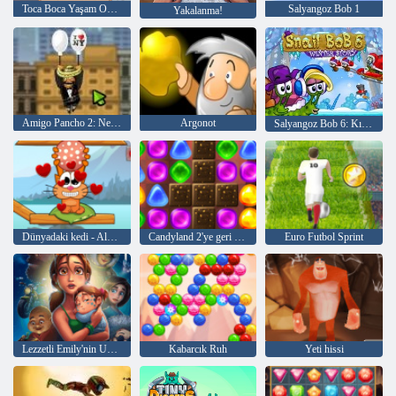
Toca Boca Yaşam Okulu
Salyangoz Bob 1
Yakalanma!
Amigo Pancho 2: New York Partisi
Argonot
Salyangoz Bob 6: Kış Hikayesi
Dünyadaki kedi - Alpine Lakes
Candyland 2'ye geri dön
Euro Futbol Sprint
Lezzetli Emily'nin Umutlar ve Korkular
Kabarcık Ruh
Yeti hissi