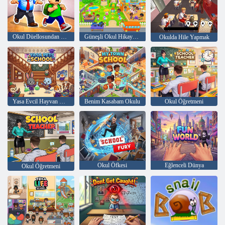
Okul Düellosundan Kaçış
Güneşli Okul Hikayeleri
Okulda Hile Yapmak
Yasa Evcil Hayvan Okulu
Benim Kasabam Okulu
Okul Öğretmeni
Okul Öfkesi
Eğlenceli Dünya
Okul Öğretmeni