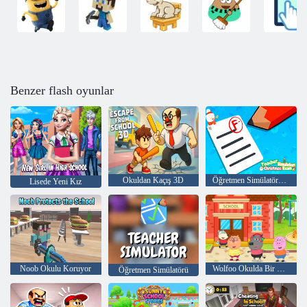
Benzer flash oyunlar
Okuldan Kaçış 3D
Öğretmen Simülatörü Noel Sınavı
Lisede Yeni Kız
Noob Okulu Koruyor
Wolfoo Okulda Bir Gün
Öğretmen Simülatörü