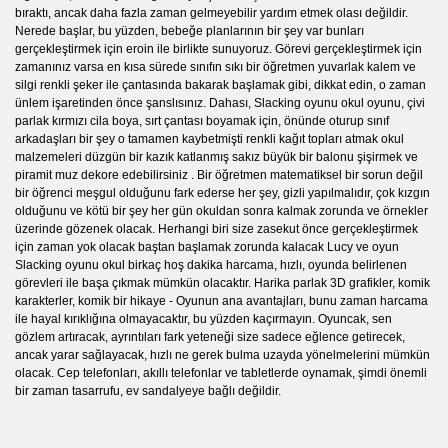
bıraktı, ancak daha fazla zaman gelmeyebilir yardım etmek olası değildir.
Nerede başlar, bu yüzden, bebeğe planlarının bir şey var bunları
gerçekleştirmek için eroin ile birlikte sunuyoruz. Görevi gerçekleştirmek için
zamanınız varsa en kısa sürede sınıfın sıkı bir öğretmen yuvarlak kalem ve
silgi renkli şeker ile çantasında bakarak başlamak gibi, dikkat edin, o zaman
ünlem işaretinden önce şanslısınız. Dahası, Slacking oyunu okul oyunu, çivi
parlak kırmızı cila boya, sırt çantası boyamak için, önünde oturup sınıf
arkadaşları bir şey o tamamen kaybetmişti renkli kağıt topları atmak okul
malzemeleri düzgün bir kazık katlanmış sakız büyük bir balonu şişirmek ve
piramit muz dekore edebilirsiniz . Bir öğretmen matematiksel bir sorun değil
bir öğrenci meşgul olduğunu fark ederse her şey, gizli yapılmalıdır, çok kızgın
olduğunu ve kötü bir şey her gün okuldan sonra kalmak zorunda ve örnekler
üzerinde gözenek olacak. Herhangi biri size zasekut önce gerçekleştirmek
için zaman yok olacak baştan başlamak zorunda kalacak Lucy ve oyun
Slacking oyunu okul birkaç hoş dakika harcama, hızlı, oyunda belirlenen
görevleri ile başa çıkmak mümkün olacaktır. Harika parlak 3D grafikler, komik
karakterler, komik bir hikaye - Oyunun ana avantajları, bunu zaman harcama
ile hayal kırıklığına olmayacaktır, bu yüzden kaçırmayın. Oyuncak, sen
gözlem artıracak, ayrıntıları fark yeteneği size sadece eğlence getirecek,
ancak yarar sağlayacak, hızlı ne gerek bulma uzayda yönelmelerini mümkün
olacak. Cep telefonları, akıllı telefonlar ve tabletlerde oynamak, şimdi önemli
bir zaman tasarrufu, ev sandalyeye bağlı değildir.