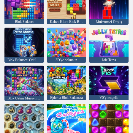
Blok Patlatıcı
Kahve Kibrit Blok Bulmaca
Mükemmel Düşüş
Blok Bulmaca: Ödül Çılgınlığı
3D'ye dokunun
Jöle Tetris
Ejderha Blok Patlaması
VS'yi engelle
Blok Ustası Mücevher Yapboz