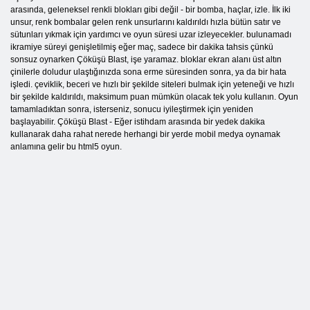
arasında, geleneksel renkli blokları gibi değil - bir bomba, haçlar, izle. İlk iki
unsur, renk bombalar gelen renk unsurlarını kaldırıldı hızla bütün satır ve
sütunları yıkmak için yardımcı ve oyun süresi uzar izleyecekler. bulunamadı
ikramiye süreyi genişletilmiş eğer maç, sadece bir dakika tahsis çünkü
sonsuz oynarken Çöküşü Blast, işe yaramaz. bloklar ekran alanı üst altın
çinilerle doludur ulaştığınızda sona erme süresinden sonra, ya da bir hata
işledi. çeviklik, beceri ve hızlı bir şekilde siteleri bulmak için yeteneği ve hızlı
bir şekilde kaldırıldı, maksimum puan mümkün olacak tek yolu kullanın. Oyun
tamamladıktan sonra, isterseniz, sonucu iyileştirmek için yeniden
başlayabilir. Çöküşü Blast - Eğer istihdam arasında bir yedek dakika
kullanarak daha rahat nerede herhangi bir yerde mobil medya oynamak
anlamına gelir bu html5 oyun.