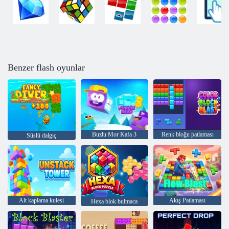
Benzer flash oyunlar
Buzlu Mor Kafa 3
Renk bloğu patlaması
Süslü dalgıç
Alt kaplama kulesi
Akış Patlaması
Hexa blok bulmaca