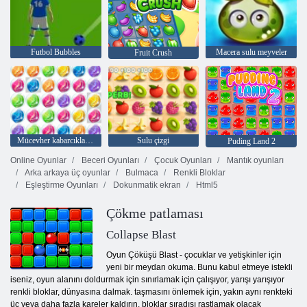
Futbol Bubbles
Macera sulu meyveler
Fruit Crush
Mücevher kabarcıkları 3
Sulu çizgi
Puding Land 2
Online Oyunlar
Beceri Oyunları
Çocuk Oyunları
Mantık oyunları
Arka arkaya üç oyunlar
Bulmaca
Renkli Bloklar
Eşleştirme Oyunları
Dokunmatik ekran
Html5
Çökme patlaması
Collapse Blast
Oyun Çöküşü Blast - çocuklar ve yetişkinler için
yeni bir meydan okuma. Bunu kabul etmeye istekli
iseniz, oyun alanını doldurmak için sınırlamak için çalışıyor, yarışı yarışıyor
renkli bloklar, dünyasına dalmak. taşmasını önlemek için, yakın aynı renkteki
üç veya daha fazla kareler kaldırın. bloklar sıradışı rastlamak olacak