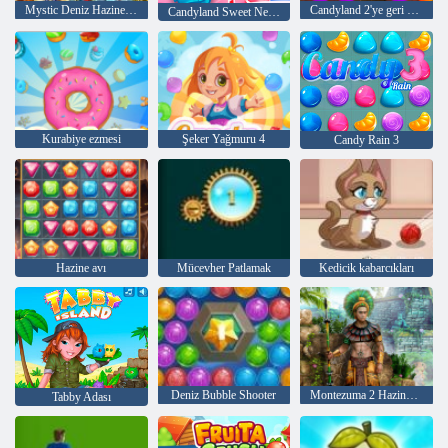
Mystic Deniz Hazineleri
Candyland 2'ye geri dön
Candyland Sweet Nehri'ne geri dön
Kurabiye ezmesi
Şeker Yağmuru 4
Candy Rain 3
Hazine avı
Mücevher Patlamak
Kedicik kabarcıkları
Deniz Bubble Shooter
Montezuma 2 Hazineleri
Tabby Adası