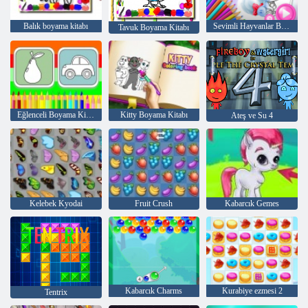
Balık boyama kitabı
Sevimli Hayvanlar Boyama Kitabı
Tavuk Boyama Kitabı
Eğlenceli Boyama Kitabı
Kitty Boyama Kitabı
Ateş ve Su 4
Kelebek Kyodai
Fruit Crush
Kabarcık Gemes
Kabarcık Charms
Kurabiye ezmesi 2
Tentrix