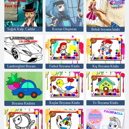
Soğuk Kalp: Cadılar Bayramı için Anna'nın yüzünde Rakamlar
Korsan Oluşturan
Bebek boyama kitabı
Lamborghini Boyama Kitabı
Futbol Boyama Kitabı
Kış Boyama Kitabı
Kuşlar Boyama Kitabı
Ev Boyama Kitabı
Boyama Kitabım