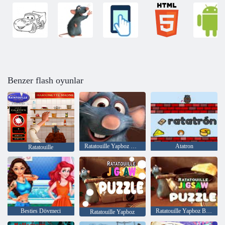
Benzer flash oyunlar
Ratatouille Yapboz Koleksiyonu
Atatron
Ratatouille
Besties Dövmeci
Ratatouille Yapboz Bulmacalar
Ratatouille Yapboz