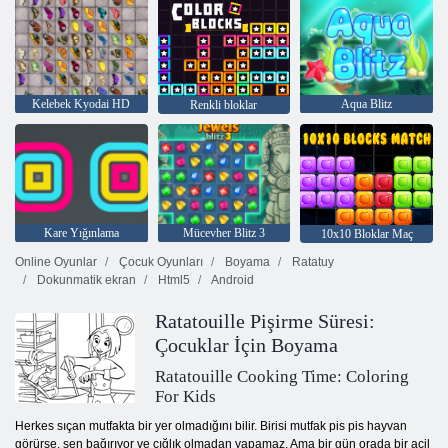
Kelebek Kyodai HD
Aqua Blitz
Renkli bloklar
Kare Yığınlama
Mücevher Blitz 3
10x10 Bloklar Maç
Online Oyunlar
Çocuk Oyunları
Boyama
Ratatuy
Dokunmatik ekran
Html5
Android
Ratatouille Pişirme Süresi:
Çocuklar İçin Boyama
Ratatouille Cooking Time: Coloring
For Kids
Herkes sıçan mutfakta bir yer olmadığını bilir. Birisi mutfak pis pis hayvan
görürse, sen bağırıyor ve çığlık olmadan yapamaz. Ama bir gün orada bir acil