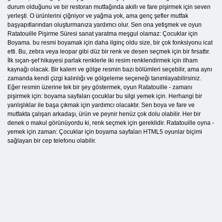
durum olduğunu ve bir restoran mutfağında akıllı ve fare pişirmek için seven
yerleşti. O ürünlerini çiğniyor ve yağma yok, ama genç şefler mutfak
başyapıtlarından oluşturmanıza yardımcı olur. Sen ona yetişmek ve oyun
Ratatouille Pişirme Süresi sanat yaratma meşgul olamaz: Çocuklar için
Boyama. bu resmi boyamak için daha ilginç oldu size, bir çok fonksiyonu icat
etti. Bu, zebra veya leopar gibi düz bir renk ve desen seçmek için bir fırsattır.
İlk sıçan-şef hikayesi parlak renklerle iki resim renklendirmek için ilham
kaynağı olacak. Bir kalem ve gölge resmin bazı bölümleri seçebilir, ama aynı
zamanda kendi çizgi kalınlığı ve gölgeleme seçeneği tanımlayabilirsiniz.
Eğer resmin üzerine tek bir şey göstermek, oyun Ratatouille - zamanı
pişirmek için: boyama sayfaları çocuklar bu silgi yemek için. Herhangi bir
yanlışlıklar ile başa çıkmak için yardımcı olacaktır. Sen boya ve fare ve
mutfakta çalışan arkadaşı, ürün ve peynir henüz çok dolu olabilir. Her bir
denek o makul görünüyordu ki, renk seçmek için gereklidir. Ratatouille oyna -
yemek için zaman: Çocuklar için boyama sayfaları HTML5 oyunlar biçimi
sağlayan bir cep telefonu olabilir.