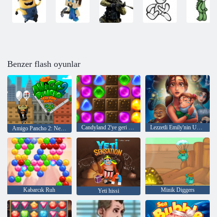
Benzer flash oyunlar
Candyland 2'ye geri dön
Lezzetli Emily'nin Umutlar ve Korkular
Amigo Pancho 2: New York Partisi
Kabarcık Ruh
Minik Diggers
Yeti hissi