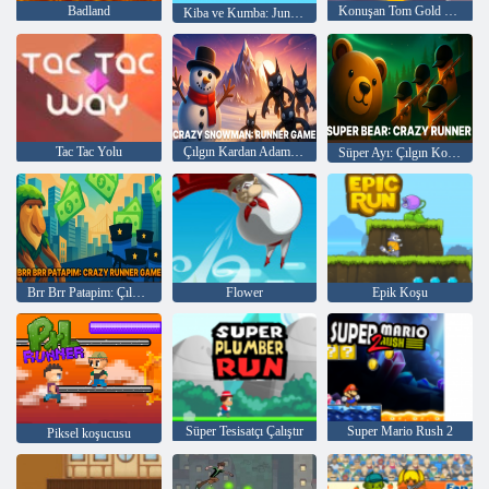
Badland
Konuşan Tom Gold Çevrimiçi Çalıştır
Kiba ve Kumba: Jungle Run
Tac Tac Yolu
Çılgın Kardan Adam: Koşucu Oyunu
Süper Ayı: Çılgın Koşucu
Brr Brr Patapim: Çılgın Koşucu Oyunu
Flower
Epik Koşu
Süper Tesisatçı Çalıştır
Super Mario Rush 2
Piksel koşucusu