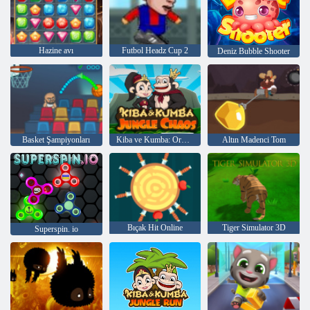
Hazine avı
Futbol Headz Cup 2
Deniz Bubble Shooter
Basket Şampiyonları
Kiba ve Kumba: Orman Kaosu
Altın Madenci Tom
Bıçak Hit Online
Tiger Simulator 3D
Superspin. io