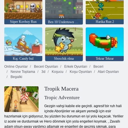
Süper Kovboy Run
Harika Run 2
Ben 10 Undertown Runner
Kış: Candy bul
Sboschik elma
Tekrar Tekrar
Online Oyunlar
Beceri Oyunları
Erkek Oyunları
Beceri
Nesne Toplama
3d
Koşucu
Koşu Oyunları
Atari Oyunları
Begalki
Tropik Macera
Tropic Adventure
Gezgin vahşi kabile ele geçirdi. agresif bir ruh hali
içinde Aborijinler ve akşam yemeği için esir
hazırlamak için gidiyoruz, bu yüzden bu durumun en iyi yolu kaçacak. Yerliler
iz acele ve durdurmak ve Hero dönmek için yola engelleri koymak. , Zavallı
adam olsun-away yardımcı atlamak ve engelleri de geçmiş sıkmak, para