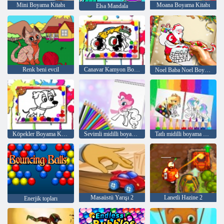
Mini Boyama Kitabı
Moana Boyama Kitabı
Elsa Mandala
Renk beni evcil
Canavar Kamyon Boyama Kitabı
Noel Baba Noel Boyama
Köpekler Boyama Kitabı
Sevimli midilli boyama kitabı
Tatlı midilli boyama kitabı
Masaüstü Yarışı 2
Lanetli Hazine 2
Enerjik topları