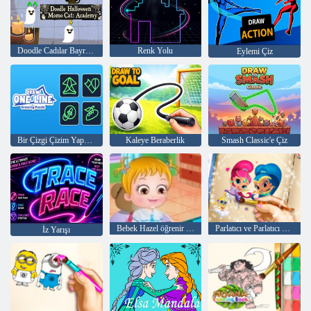
Doodle Cadılar Bayramı Momo Kedi: Akademi
Renk Yolu
Eylemi Çiz
Bir Çizgi Çizim Yapboz Çiz
Kaleye Beraberlik
Smash Classic'e Çiz
Bebek Hazel öğrenir Vasıta
Parlatıcı ve Parlatıcı Boyama Kitabı
İz Yarışı