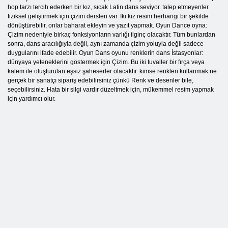
hop tarzı tercih ederken bir kız, sıcak Latin dans seviyor. talep etmeyenler
fiziksel geliştirmek için çizim dersleri var. İki kız resim herhangi bir şekilde
dönüştürebilir, onlar baharat ekleyin ve yazıt yapmak. Oyun Dance oyna:
Çizim nedeniyle birkaç fonksiyonların varlığı ilginç olacaktır. Tüm bunlardan
sonra, dans aracılığıyla değil, aynı zamanda çizim yoluyla değil sadece
duygularını ifade edebilir. Oyun Dans oyunu renklerin dans İstasyonlar:
dünyaya yeteneklerini göstermek için Çizim. Bu iki tuvaller bir fırça veya
kalem ile oluşturulan eşsiz şaheserler olacaktır. kimse renkleri kullanmak ne
gerçek bir sanatçı sipariş edebilirsiniz çünkü Renk ve desenler bile,
seçebilirsiniz. Hata bir silgi vardır düzeltmek için, mükemmel resim yapmak
için yardımcı olur.