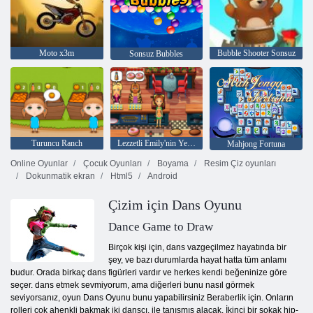
Moto x3m
Bubble Shooter Sonsuz
Sonsuz Bubbles
Turuncu Ranch
Lezzetli Emily'nin Yeni Bir Başlangıç
Mahjong Fortuna
Online Oyunlar
Çocuk Oyunları
Boyama
Resim Çiz oyunları
Dokunmatik ekran
Html5
Android
Çizim için Dans Oyunu
Dance Game to Draw
Birçok kişi için, dans vazgeçilmez hayatında bir
şey, ve bazı durumlarda hayat hatta tüm anlamı
budur. Orada birkaç dans figürleri vardır ve herkes kendi beğeninize göre
seçer. dans etmek sevmiyorum, ama diğerleri bunu nasıl görmek
seviyorsanız, oyun Dans Oyunu bunu yapabilirsiniz Beraberlik için. Onların
rolleri çok ahenkli bakmak iki dansçı, ile tanışmış alacak. İkinci bir sokak hip-