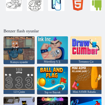
Benzer flash oyunlar
Mürekkep A.Ş.
Tırmanıcı Çiz
Kutuyu uyandır
123 Çizim
Mini ASMR Rahatlatıcı Oyun
Top ve Bayrak