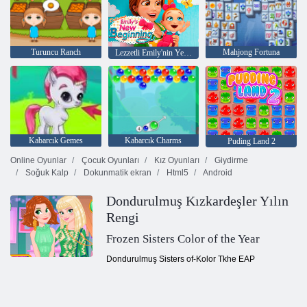
Turuncu Ranch
Mahjong Fortuna
Lezzetli Emily'nin Yeni Bir Başlangıç
Kabarcık Gemes
Kabarcık Charms
Puding Land 2
Online Oyunlar
Çocuk Oyunları
Kız Oyunları
Giydirme
Soğuk Kalp
Dokunmatik ekran
Html5
Android
Dondurulmuş Kızkardeşler Yılın
Rengi
Frozen Sisters Color of the Year
Dondurulmuş Sisters of-Kolor Tkhe EAP