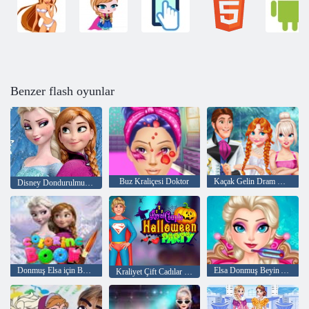
Benzer flash oyunlar
Buz Kraliçesi Doktor
Kaçak Gelin Dram Düğün
Disney Dondurulmuş Olaf
Donmuş Elsa için Boyama Kitabı
Elsa Donmuş Beyin Ameliyatı
Kraliyet Çift Cadılar Bayramı Partisi