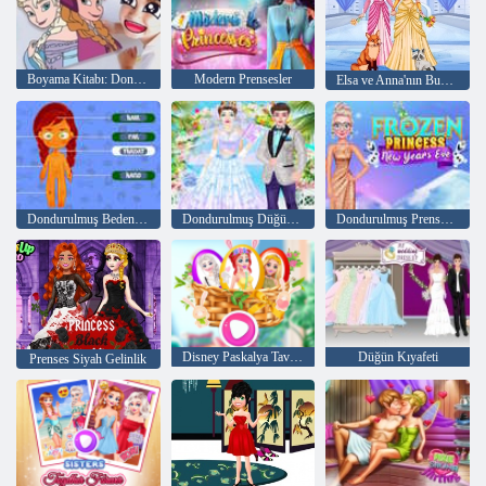
Boyama Kitabı: Dondurulmuş
Modern Prensesler
Elsa ve Anna'nın Buzlu Giydirme
Dondurulmuş Bedeni Çevrimiçi Öğrenmek
Dondurulmuş Düğün Giydirme
Dondurulmuş Prenses Yılbaşı Gecesi
Disney Paskalya Tavşanı Partisi
Düğün Kıyafeti
Prenses Siyah Gelinlik