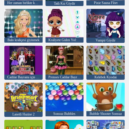
Her zaman birlikte kardeşler
Pixie Sauna Flört
Tatlı Kız Giydir
Balo kraliçesi giyinmek
Kraliyete Giden Yol: Oyuncak Bebeklerin Savaşı
Vampir Giydir
Cadılar Bayramı için Hazır Olun
Prenses Cadılar Bayramı Partisi
Kelebek Kyodai
Sonsuz Bubbles
Bubble Shooter Sonsuz
Lanetli Hazine 2