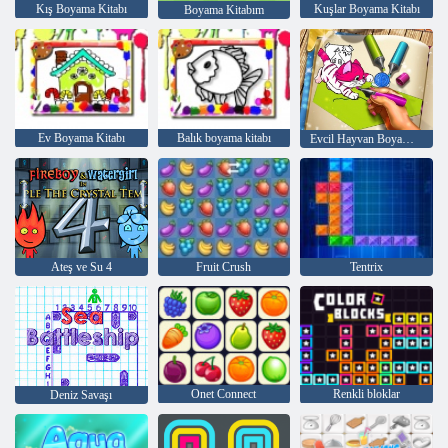
Kış Boyama Kitabı
Kuşlar Boyama Kitabı
Boyama Kitabım
Ev Boyama Kitabı
Balık boyama kitabı
Evcil Hayvan Boyama Kitabı
Ateş ve Su 4
Fruit Crush
Tentrix
Onet Connect
Renkli bloklar
Deniz Savaşı