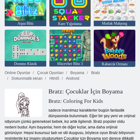
Aqua Blitz
Mutfak Mahjong
Kare Yığınlama
Domino Klasik
Mücevher Blitz 3
Kabarcık Ormanı
Online Oyunlar
Çocuk Oyunları
Boyama
Bratz
Dokunmatik ekran
Html5
Android
Bratz: Çocuklar İçin Boyama
Bratz: Coloring For Kids
sadece inanılmaz karakterler bugün fantastik
dünyasında bulunmadı. Eğer bir şey yeni ve orijinal
istiyorum çünkü geleneksel bebek, kız artık ilgilendi. Bratz popüler oldu
nedeni budur. Aynı bayanlar, hem de diğer kızlar, ama daha orijinal
görünüyor. Hepsi kusursuz tadı ve stil duygusu, böylece oyun Bratz biliyorum:
resimlerde kız imajını oluştururken Çocuklar için Boyama son derece dikkatli