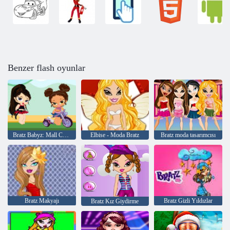
Benzer flash oyunlar
Bratz Babyz: Mall Crawl
Elbise - Moda Bratz
Bratz moda tasarımcısı
Bratz Makyajı
Bratz Gizli Yıldızlar
Bratz Kız Giydirme