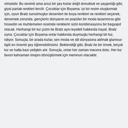
olmalıdır. Bu sevimli ama arsız bir şey kızlar değil donukluk ve yaygınlığı gibi,
giysi parlak renkleri tercih. Çocuklar için Boyama: iyi bir resim oluşturmak
için, oyun Bratz sunulmuştur desenleri ile boya renkleri ve renkleri seçerek,
denemek zorunda. gençlerin dünyanın en popüler bir moda tasarımcısı gibi
hissedin ve muhtemelen resimde renklerin sizin kombinasyonu bir başyapıt
olacak. Herhangi bir kız çizim ile Bratz aynı kıyafeti hakkında hayal. Bratz
oyna: Çocuklar için Boyama onlar hakkında duymuştu herhangi bir kız,
istiyor. Sonuçta, bir arada kızlar, sen moda ve stil dünyasına atılmak glamour
ilgili en önemli şey öğrenebilirsiniz. Beklendiği gibi, Bratz ile bir örnek, birçok
kız ve hatta bazı yetişkin alır. Sonuçta, onlar her zaman macera dolu. Her kız
favori kahraman imajını dönüştürmek için memnun olacaktır.