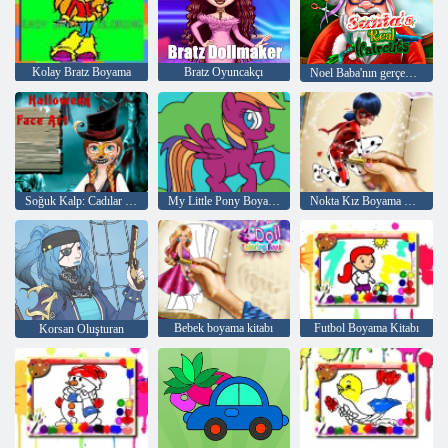
Kolay Bratz Boyama
Bratz Oyuncakçı
Noel Baba'nın gerçek Saç Modelleri
Soğuk Kalp: Cadılar Bayramı için Anna'nın yüzünde Rakamlar
My Little Pony Boyama Kitabı
Nokta Kız Boyama Kitabı
Bebek boyama kitabı
Futbol Boyama Kitabı
Korsan Oluşturan