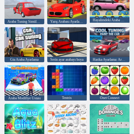
Hayalimdeki Araba Makyajım
Araba Tuning Simülatörü
Yarış Arabası Ayarlama Değiştir
Gta Araba Ayarlama
Serin ayar arabayı boya
Harika Ayarlama: Arabayı Boya
Tentrix
Onet Connect
Araba Modifiye Ustası