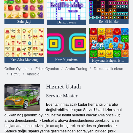
Sulu çizgi
Renkli bloklar
Deniz Savaşı
Kris-Mas Mahjong
Kare Yığınlama
Hayvanat Bahçesi Boom
Online Oyunlar
Erkek Oyunları
Araba Tuning
Dokunmatik ekran
Html5
Android
Hizmet Üstadı
Service Master
Eğer tanınmayacak kadar herhangi bir araba
değiştirebilirsiniz oyun Servis Usta, bizim sanal
dükkan hoş geldiniz. oyuncu net ve belirli hedefler olacak Ama önce - üç
araba dönüştürmek. ilk kentsel arabaya dönüştürülmesi gerekir. onarım
başlamadan önce, sizin için amaç için gereken bir desen göreceksiniz.
Sadece doğru sipariş yerine getirilmesinden sonra, yeni bir değişiklik