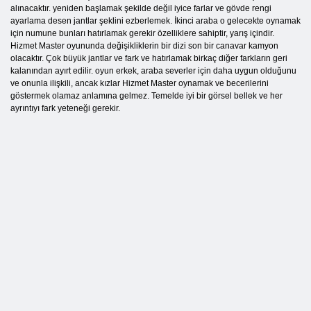
alınacaktır. yeniden başlamak şekilde değil iyice farlar ve gövde rengi
ayarlama desen jantlar şeklini ezberlemek. İkinci araba o gelecekte oynamak
için numune bunları hatırlamak gerekir özelliklere sahiptir, yarış içindir.
Hizmet Master oyununda değişikliklerin bir dizi son bir canavar kamyon
olacaktır. Çok büyük jantlar ve fark ve hatırlamak birkaç diğer farkların geri
kalanından ayırt edilir. oyun erkek, araba severler için daha uygun olduğunu
ve onunla ilişkili, ancak kızlar Hizmet Master oynamak ve becerilerini
göstermek olamaz anlamına gelmez. Temelde iyi bir görsel bellek ve her
ayrıntıyı fark yeteneği gerekir.