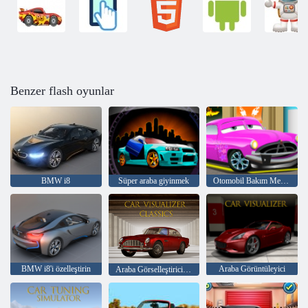
Benzer flash oyunlar
BMW i8
Süper araba giyinmek
Otomobil Bakım Merkezi
BMW i8'i özelleştirin
Araba Görüntüleyici
Araba Görselleştirici Klasikleri