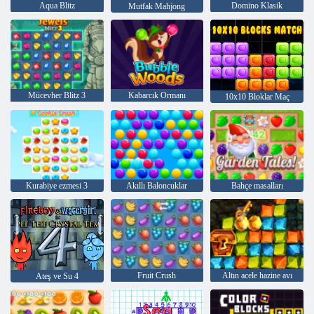
Aqua Blitz
Domino Klasik
Mutfak Mahjong
Mücevher Blitz 3
Kabarcık Ormanı
10x10 Bloklar Maç
Kurabiye ezmesi 3
Akıllı Baloncuklar
Bahçe masalları
Fruit Crush
Altın acele hazine avı
Ateş ve Su 4