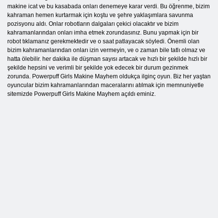
makine icat ve bu kasabada onları denemeye karar verdi. Bu öğrenme, bizim
kahraman hemen kurtarmak için koştu ve şehre yaklaşımlara savunma
pozisyonu aldı. Onlar robotların dalgaları çekici olacaktır ve bizim
kahramanlarından onları imha etmek zorundasınız. Bunu yapmak için bir
robot tıklamanız gerekmektedir ve o saat patlayacak söyledi. Önemli olan
bizim kahramanlarından onları izin vermeyin, ve o zaman bile tatlı olmaz ve
hatta ölebilir. her dakika ile düşman sayısı artacak ve hızlı bir şekilde hızlı bir
şekilde hepsini ve verimli bir şekilde yok edecek bir durum gezinmek
zorunda. Powerpuff Girls Makine Mayhem oldukça ilginç oyun. Biz her yaştan
oyuncular bizim kahramanlarından maceralarını atılmak için memnuniyetle
sitemizde Powerpuff Girls Makine Mayhem açıldı eminiz.