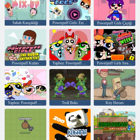
Sabah Karışıklığı
Powerpuff Girls: Ezici Robotlar
Powerpuff Girls Çiçeği
Powerpuff Kızları
Yapboz: Powerpuff Girls 2
Powerpuff Girls Sıradışı Haftası
Yapboz: Powerpuff Girls Tatlı Rüya
Troll Boks
Köy Heroes