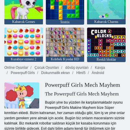
Kabarcık Gemes
Kabarcık Charms
Tentrix
Kurabiye ezmesi 2
Kelebek Kyodai HD
Renkli bloklar
Online Oyunlar
Çocuk Oyunları
dövüş oyunları
Kavga
Powerpuff Girls
Dokunmatik ekran
Html5
Android
Powerpuff Girls Mech Mayhem
The Powerpuff Girls Mech Mayhem
Bugün yine bu yüzden ile karşılanmaktadır oyunu
Powerpuff Girls Makine Mayhem bize Süper
kırıntıları ekledi. Bizim kahraman, her zaman olduğu gibi, tüm iş ve yine onlar
yardım gereken yere almak için acele. Bugün biz onların maceralarını sizinle
katılmak. Biz mekanik robotlar saldıran küçük bir kasaba korunması için
sizinle birlikte gidecek. Evil dahi bilim adamı kendi tür öldürmek için bir