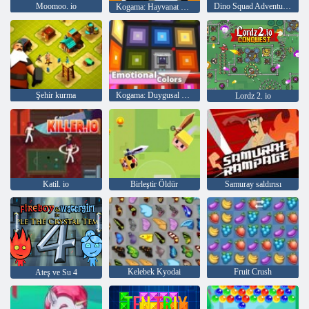
Moomoo. io
Dino Squad Adventure 2
Kogama: Hayvanat Bahçesi
Şehir kurma
Kogama: Duygusal Renkler
Lordz 2. io
Katil. io
Birleştir Öldür
Samuray saldırısı
Kelebek Kyodai
Fruit Crush
Ateş ve Su 4