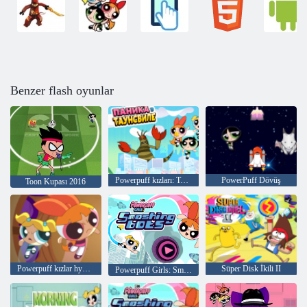
Benzer flash oyunlar
Powerpuff kızları: Townsville'de Panik
PowerPuff Dövüş
Toon Kupası 2016
Powerpuff kızlar hypno mutluluk
Süper Disk İkili II
Powerpuff Girls: Smashing Botlar