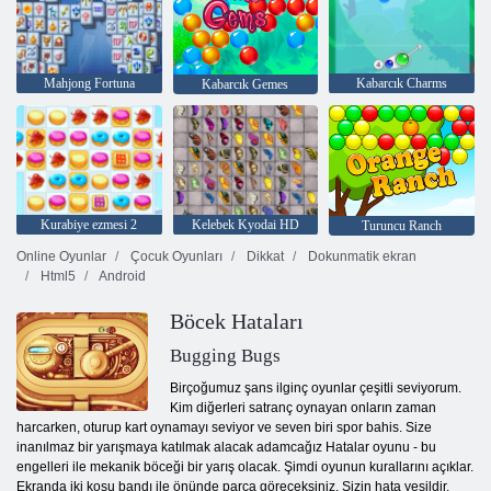
Mahjong Fortuna
Kabarcık Charms
Kabarcık Gemes
Kurabiye ezmesi 2
Kelebek Kyodai HD
Turuncu Ranch
Online Oyunlar
Çocuk Oyunları
Dikkat
Dokunmatik ekran
Html5
Android
Böcek Hataları
Bugging Bugs
Birçoğumuz şans ilginç oyunlar çeşitli seviyorum.
Kim diğerleri satranç oynayan onların zaman
harcarken, oturup kart oynamayı seviyor ve seven biri spor bahis. Size
inanılmaz bir yarışmaya katılmak alacak adamcağız Hatalar oyunu - bu
engelleri ile mekanik böceği bir yarış olacak. Şimdi oyunun kurallarını açıklar.
Ekranda iki koşu bandı ile önünde parça göreceksiniz. Sizin hata yeşildir.