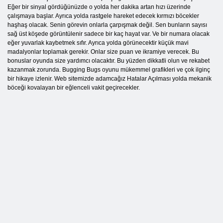
Eğer bir sinyal gördüğünüzde o yolda her dakika artan hızı üzerinde
çalışmaya başlar. Ayrıca yolda rastgele hareket edecek kırmızı böcekler
haşhaş olacak. Senin görevin onlarla çarpışmak değil. Sen bunların sayısı
sağ üst köşede görüntülenir sadece bir kaç hayat var. Ve bir numara olacak
eğer yuvarlak kaybetmek sıfır. Ayrıca yolda görünecektir küçük mavi
madalyonlar toplamak gerekir. Onlar size puan ve ikramiye verecek. Bu
bonuslar oyunda size yardımcı olacaktır. Bu yüzden dikkatli olun ve rekabet
kazanmak zorunda. Bugging Bugs oyunu mükemmel grafikleri ve çok ilginç
bir hikaye izlenir. Web sitemizde adamcağız Hatalar Açılması yolda mekanik
böceği kovalayan bir eğlenceli vakit geçirecekler.