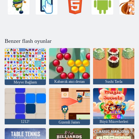
Benzer flash oyunlar
Kabarcık atıcı destan
Sushi Tavla
Meyve Bağlantı
1212!
Büyü Mücevherleri
Gizemli James