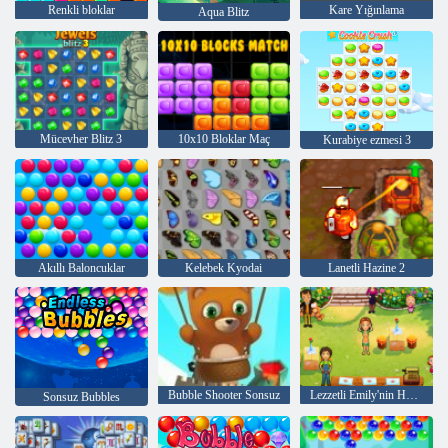
Renkli bloklar
Kare Yığınlama
Aqua Blitz
Mücevher Blitz 3
10x10 Bloklar Maç
Kurabiye ezmesi 3
Akıllı Baloncuklar
Kelebek Kyodai
Lanetli Hazine 2
Bubble Shooter Sonsuz
Lezzetli Emily'nin Home Sweet Home
Sonsuz Bubbles