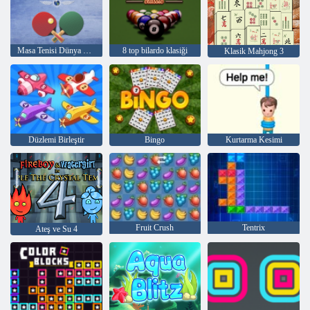
Masa Tenisi Dünya Turu
8 top bilardo klasiği
Klasik Mahjong 3
Düzlemi Birleştir
Bingo
Kurtarma Kesimi
Fruit Crush
Tentrix
Ateş ve Su 4