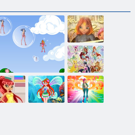
Winx Puzzle
Winx. Gizli
numara
Chibi Winx
Ariel Prenses
Winx Club:
Stella
Winx: periler ile Bubbles
Winx Stil
Elbise