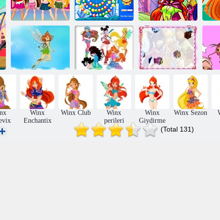
Bratz moda
tasarımcısı
Winx Pets Zuma
Winx bulmaca 2
W
Winx Club
Winx Club:
Winx Uçuş
Boyama
altıgen bulmaca
nx
Winx
Winx Club
Winx
Winx
Winx Sezon
evix
Enchantix
perileri
Giydirme
(Total 131)