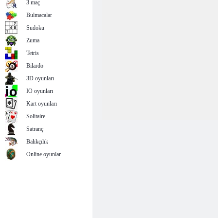
3 maç
Bulmacalar
Sudoku
Zuma
Tetris
Bilardo
3D oyunları
IO oyunları
Kart oyunları
Solitaire
Satranç
Balıkçılık
Online oyunlar