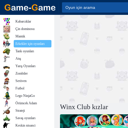
Kabarcıklar
Çin dominosu
Mantık
Erkekler için oyunları
Tank oyunları
Atış
Yarış Oyunları
Zombiler
Serüven
Futbol
Lego NinjaGo
Örümcek Adam
Winx Club kızlar
Strateji
Savaş oyunları
Keskin nisanci