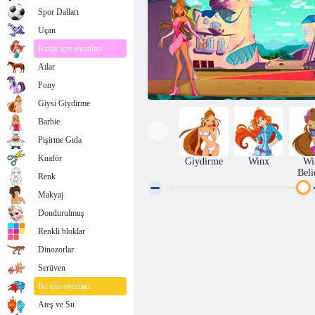
Spor Dalları
Uçan
Kızlar için oyunları
Atlar
Pony
Giysi Giydirme
Barbie
Pişirme Gıda
Kuaför
Giydirme
Winx
Wi
Beli
Renk
Makyaj
Dondurulmuş
Magic Atak
Renkli bloklar
Dinozorlar
Serüven
İki için oyunları
Ateş ve Su