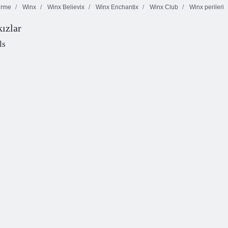
irme
Winx
Winx Believix
Winx Enchantix
Winx Club
Winx perileri
ızlar
Sevgililer Günü
Winx Club 3D
Güzellik Prenses
Çift
Puzzle
Winx Stili
ls