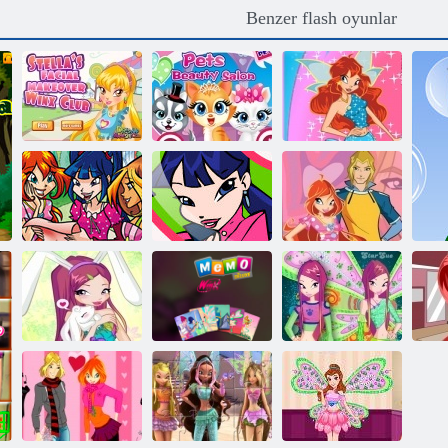
Benzer flash oyunlar
Stella Yüz
Evcil hayvanlar
Makyaj Winx
için Güzellik
Winx Bloom
Club
salonu
Magic Giyim
Magic Music
Winx Mix
Winx
Aşk Winx
Winx Bunny
Stil: Yuvarlak
Winx: Memo
Winx: Roxy ile
bulmaca
Deluxe
Bulmacalar