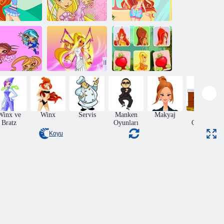
inx Bloom
Winx bulmaca 2
Bloom için Stil
Winx Club
Pixie Winx
Düğün Winx
Memorial Trick
Winx ve
Winx
Servis
Manken
Makyaj
Dekor
Bratz
Oyunları
Oyunları
Koyu