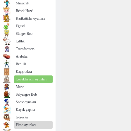
Minecraft
Bebek Hazel
Karikatürler oyunları
Eğitsel
Sünger Bob
Çiftlik
Transformers
Arabalar
Ben 10
Kaçış odası
Çocuklar için oyunları
Mario
Salyangoz Bob
Sonic oyunları
Kayak yapma
Görevler
Flash oyunları