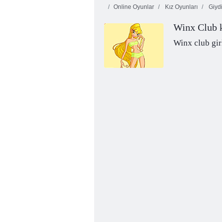
Online Oyunlar
Kız Oyunları
Giyd
Winx Club k
Winx club gir
Disney ve Winx