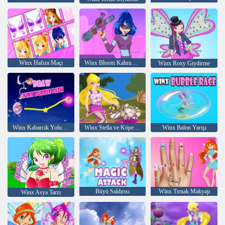
Winx Hafıza Maçı
Winx Bloom Kahraman Tarzı
Winx Roxy Giydirme
Winx Kabarcık Yolu Çiz
Winx Stella ve Köpek Yavrusu
Winx Balon Yarışı
Büyü Saldırısı
Winx Tırnak Makyajı
Winx Asya Tarzı