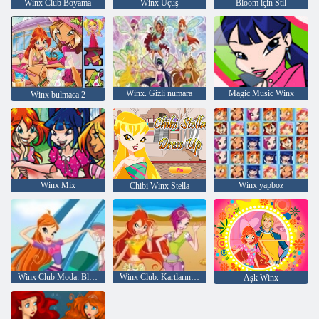
Winx Club Boyama
Winx Uçuş
Bloom için Stil
Winx. Gizli numara
Magic Music Winx
Winx bulmaca 2
Winx Mix
Winx yapboz
Chibi Winx Stella
Winx Club Moda: Bloom VS Flora
Winx Club. Kartların Çifti
Aşk Winx