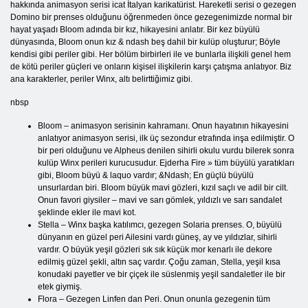
hakkında animasyon serisi icat İtalyan karikatürist. Hareketli serisi o gezegen
Domino bir prenses olduğunu öğrenmeden önce gezegenimizde normal bir
hayat yaşadı Bloom adında bir kız, hikayesini anlatır. Bir kez büyülü
dünyasında, Bloom onun kız & ndash beş dahil bir kulüp oluşturur; Böyle
kendisi gibi periler gibi. Her bölüm birbirleri ile ve bunlarla ilişkili genel hem
de kötü periler güçleri ve onların kişisel ilişkilerin karşı çatışma anlatıyor. Biz
ana karakterler, periler Winx, altı belirttiğimiz gibi.
nbsp
Bloom – animasyon serisinin kahramanı. Onun hayatının hikayesini
anlatıyor animasyon serisi, ilk üç sezondur etrafında inşa edilmiştir. O
bir peri olduğunu ve Alpheus denilen sihirli okulu vurdu bilerek sonra
kulüp Winx perileri kurucusudur. Ejderha Fire » tüm büyülü yaratıkları
gibi, Bloom büyü & laquo vardır; &Ndash; En güçlü büyülü
unsurlardan biri. Bloom büyük mavi gözleri, kızıl saçlı ve adil bir cilt.
Onun favori giysiler – mavi ve sarı gömlek, yıldızlı ve sarı sandalet
şeklinde ekler ile mavi kot.
Stella – Winx başka katılımcı, gezegen Solaria prenses. O, büyülü
dünyanın en güzel peri Ailesini vardı güneş, ay ve yıldızlar, sihirli
vardır. O büyük yeşil gözleri sık sık küçük mor kenarlı ile dekore
edilmiş güzel şekli, altın saç vardır. Çoğu zaman, Stella, yeşil kısa
konudaki payetler ve bir çiçek ile süslenmiş yeşil sandaletler ile bir
etek giymiş.
Flora – Gezegen Linfen dan Peri. Onun onunla gezegenin tüm