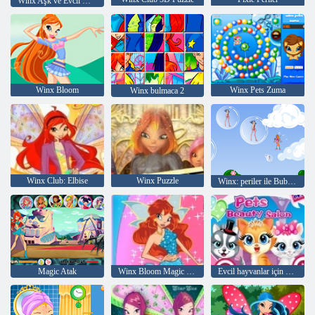
Winx Aşk ve Evcil Hayvan
Winx Bloom
Winx Pets Zuma
Winx bulmaca 2
Winx Club: Elbise
Winx Puzzle
Winx: periler ile Bubbles
Magic Atak
Winx Bloom Magic Giyim
Evcil hayvanlar için Güzellik salonu