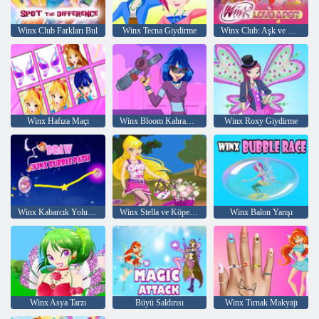
Winx Club Farkları Bul
Winx Tecna Giydirme
Winx Club: Aşk ve Evcil Hayvan
Winx Hafıza Maçı
Winx Bloom Kahraman Tarzı
Winx Roxy Giydirme
Winx Kabarcık Yolu Çiz
Winx Stella ve Köpek Yavrusu
Winx Balon Yarışı
Winx Asya Tarzı
Büyü Saldırısı
Winx Tırnak Makyajı