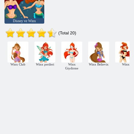
Disney ve Winx
(Total 20)
Winx Club
Winx perileri
Winx
Winx Believix
Winx
Giydirme