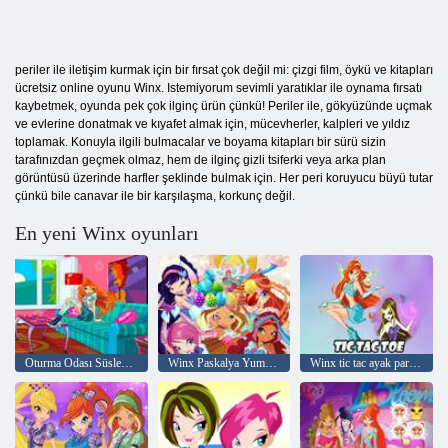
periler ile iletişim kurmak için bir fırsat çok değil mi: çizgi film, öykü ve kitapları
ücretsiz online oyunu Winx. Istemiyorum sevimli yaratıklar ile oynama fırsatı
kaybetmek, oyunda pek çok ilginç ürün çünkü! Periler ile, gökyüzünde uçmak
ve evlerine donatmak ve kıyafet almak için, mücevherler, kalpleri ve yıldız
toplamak. Konuyla ilgili bulmacalar ve boyama kitapları bir sürü sizin
tarafınızdan geçmek olmaz, hem de ilginç gizli tsiferki veya arka plan
görüntüsü üzerinde harfler şeklinde bulmak için. Her peri koruyucu büyü tutar
çünkü bile canavar ile bir karşılaşma, korkunç değil.
En yeni Winx oyunları
Oturma Odası Süslemeleri
Winx Paskalya Yumurtası Oyunları
Winx tic tac ayak parmağı