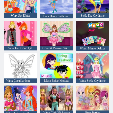
Winx Şık Elbise
Stella Kız Giydirme
Cadı Darcy Saldırıları
Sevgililer Günü Çift
Güzellik Prenses Winx Stili
Winx: Memo Deluxe
Winx Çocuklar İçin Boyama
Musa Bahar Modası
Winx Stella Giydirme
Winx Club 3D Puzzle
Pixie Periler