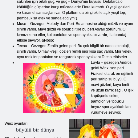
sakinleri için ortak güç, ve güç – Dünya'nın büyüsü. Defalarca o
kötülüğün güçlerine karşı mücadelede Flora kurtardı. O yeşil gözleri
ve karamel sarı saçları var. O platformda bir çilek ile açık yeşil top,
pembe, kısa etek ve sandalet giymiş.
Muse – Gezegen Melody dan Peri. Bu annesine aldığı müzik ve uyum
sihirli vardır. Mavi gözlü ve soluk cilt ile bu peri Asyalı görünüm. O
kırmızı konu eller, kot pantolon ve spor ayakkabı vardır, lila bandaj
elbise seviyor. &Nbsp;
Tecna – Gezegen Zenith gelen peri. Bu çok bilgili bir nano teknoloji,
sihirli vardır. O mavi-yeşil gözleri renkli mor kısa saç vardır. Mor yelek,
aynı renk ter pantolon ve rengarenk spor ayakkabı Tecna elbiseler.
Layla – gezegen Andros
geldi Winx, son peri.
Fiziksel olarak en eğitimli
peri sahip su büyü. O
mavi gözleri, koyu tenli
ve uzun kıvrık saçlı. O ışık
kapüşonlu ceket,
pantolon ve topuklu
beyaz spor ayakkabıları
yürümeye seviyor.
Winx oyunları
büyülü bir dünya