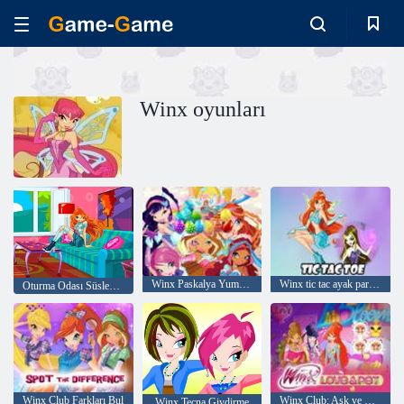
Winx oyunları
Winx Paskalya Yumurtası Oyunları
Winx tic tac ayak parmağı
Oturma Odası Süslemeleri
Winx Club Farkları Bul
Winx Club: Aşk ve Evcil Hayvan
Winx Tecna Giydirme