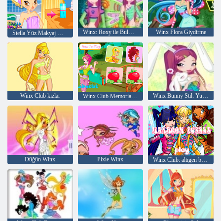
Winx: Roxy ile Bulmacalar
Winx Flora Giydirme
Stella Yüz Makyaj Winx Club
Winx Club kızlar
Winx Bunny Stil: Yuvarlak bulmaca
Winx Club Memorial Trick
Düğün Winx
Pixie Winx
Winx Club: altıgen bulmaca