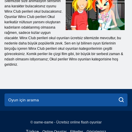
Sitemizde size animasyon serisinin
ana karakter bulacaksınız oyunu
Winx Club perileri okul bulacaksınız.
Oyunlar Winx Club perileri Okul
karikatür nüfusun yarısını oluşturan
kadınların odaklanmış olmasına
rağmen, sadece kızlar uygun
olacaktır. Winx Club perileri okul oyunları ücretsiz sitemizde mevcuttur, bu
nedenle daha büyük popülerlik zevk. Sen en iyi bilinen oyun türlerinin
birçoğu içeren Winx Club perileri okul oyunları kategorilerinin çeşitli
göreceksiniz. Komik periler ile çizgi film gibi, bir büyük bir serbest zaman &
ndash olmasını istiyorsanız; Okul periler Winx oyunları kategorisine hoş
geldiniz.
© game-game - Ücretsiz online flash oyunlar
English
Türkçe
Online Oyunlar
Etiketler
Görüşleriniz