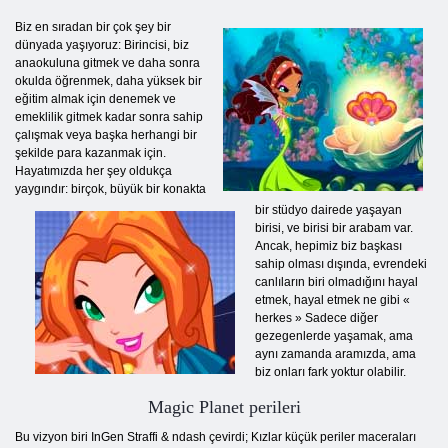
Biz en sıradan bir çok şey bir
dünyada yaşıyoruz: Birincisi, biz
anaokuluna gitmek ve daha sonra
okulda öğrenmek, daha yüksek bir
eğitim almak için denemek ve
emeklilik gitmek kadar sonra sahip
çalışmak veya başka herhangi bir
şekilde para kazanmak için.
Hayatımızda her şey oldukça
yaygındır: birçok, büyük bir konakta
bir stüdyo dairede yaşayan
birisi, ve birisi bir arabam var.
Ancak, hepimiz biz başkası
sahip olması dışında, evrendeki
canlıların biri olmadığını hayal
etmek, hayal etmek ne gibi «
herkes » Sadece diğer
gezegenlerde yaşamak, ama
aynı zamanda aramızda, ama
biz onları fark yoktur olabilir.
Magic Planet perileri
Bu vizyon biri InGen Straffi & ndash çevirdi; Kızlar küçük periler maceraları