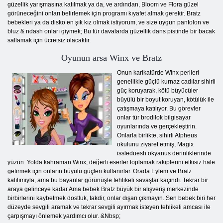
güzellik yarışmasına katılmak ya da, ve ardından, Bloom ve Flora güzel
görüneceğini onları belirlemek için programı kıyafet almak gerekir. Bratz
bebekleri ya da disko en şık kız olmak istiyorum, ve size uygun pantolon ve
bluz & ndash onları giymek; Bu tür davalarda güzellik dans pistinde bir bacak
sallamak için ücretsiz olacaktır.
Oyunun arsa Winx ve Bratz
Onun karikatürde Winx perileri
genellikle güçlü kurnaz cadılar sihirli
güç koruyarak, kötü büyücüler
büyülü bir boyut koruyan, kötülük ile
çatışmaya katılıyor. Bu görevler
onlar tür brodilok bilgisayar
oyunlarında ve gerçekleştirin.
Onlarla birlikte, sihirli Alpheus
okulunu ziyaret etmiş, Magix
issleduesh okyanus derinliklerinde
yüzün. Yolda kahraman Winx, değerli eserler toplamak rakiplerini etkisiz hale
getirmek için onların büyülü güçleri kullanırlar. Orada Eylem ve Bratz
katılımıyla, ama bu bayanlar görünüşte tehlikeli savaşlar kaçındı. Tekrar bir
araya gelinceye kadar Ama bebek Bratz büyük bir alışveriş merkezinde
birbirlerini kaybetmek dostluk, takdir, onlar dışarı çıkmayın. Sen bebek biri her
düzeyde sevgili aramak ve tekrar sevgili ayırmak isteyen tehlikeli amcası ile
çarpışmayı önlemek yardımcı olur. &Nbsp;