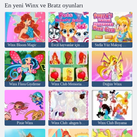
En yeni Winx ve Bratz oyunları
Winx Bloom Magic Giyim
Evcil hayvanlar için Güzellik salonu
Stella Yüz Makyaj Winx Club
Winx Flora Giydirme
Winx Club Memorial Trick
Düğün Winx
Pixie Winx
Winx Club: altıgen bulmaca
Winx Club Boyama