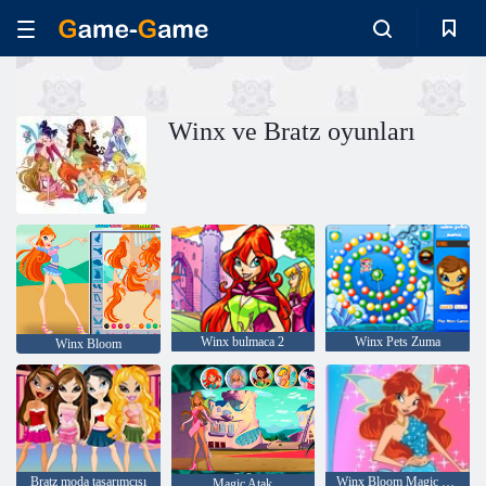
Winx ve Bratz oyunları
Winx bulmaca 2
Winx Pets Zuma
Winx Bloom
Bratz moda tasarımcısı
Winx Bloom Magic Giyim
Magic Atak