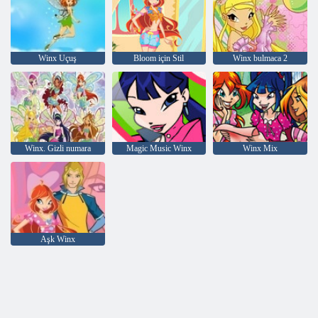
Winx Uçuş
Bloom için Stil
Winx bulmaca 2
Winx. Gizli numara
Magic Music Winx
Winx Mix
Aşk Winx