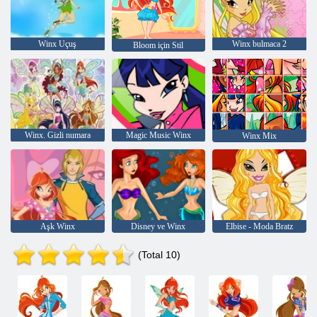
Winx Uçuş
Winx bulmaca 2
Bloom için Stil
Winx. Gizli numara
Magic Music Winx
Winx Mix
Aşk Winx
Disney ve Winx
Elbise - Moda Bratz
(Total 10)