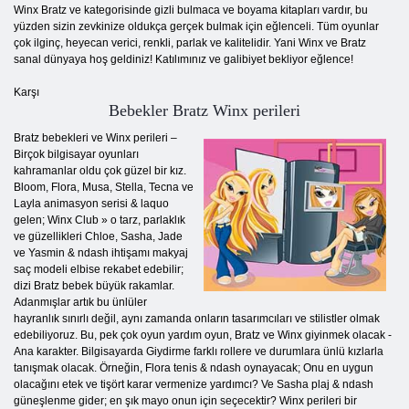
Winx Bratz ve kategorisinde gizli bulmaca ve boyama kitapları vardır, bu
yüzden sizin zevkinize oldukça gerçek bulmak için eğlenceli. Tüm oyunlar
çok ilginç, heyecan verici, renkli, parlak ve kalitelidir. Yani Winx ve Bratz
sanal dünyaya hoş geldiniz! Katılımınız ve galibiyet bekliyor eğlence!
Karşı
Bebekler Bratz Winx perileri
Bratz bebekleri ve Winx perileri –
Birçok bilgisayar oyunları
kahramanlar oldu çok güzel bir kız.
Bloom, Flora, Musa, Stella, Tecna ve
Layla animasyon serisi & laquo
gelen; Winx Club » o tarz, parlaklık
ve güzellikleri Chloe, Sasha, Jade
ve Yasmin & ndash ihtişamı makyaj
saç modeli elbise rekabet edebilir;
dizi Bratz bebek büyük rakamlar.
Adanmışlar artık bu ünlüler
hayranlık sınırlı değil, aynı zamanda onların tasarımcıları ve stilistler olmak
edebiliyoruz. Bu, pek çok oyun yardım oyun, Bratz ve Winx giyinmek olacak -
Ana karakter. Bilgisayarda Giydirme farklı rollere ve durumlara ünlü kızlarla
tanışmak olacak. Örneğin, Flora tenis & ndash oynayacak; Onu en uygun
olacağını etek ve tişört karar vermenize yardımcı? Ve Sasha plaj & ndash
güneşlenme gider; en şık mayo onun için seçecektir? Winx perileri bir