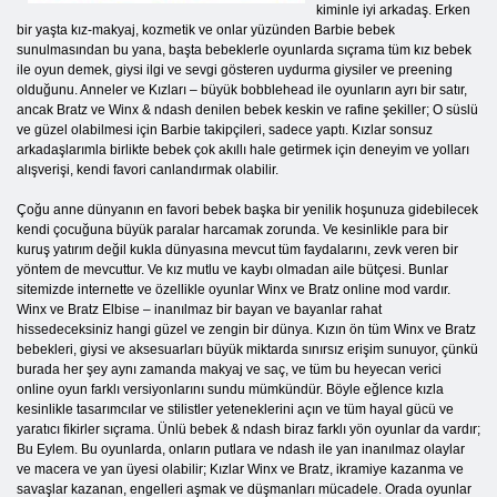
kiminle iyi arkadaş. Erken
bir yaşta kız-makyaj, kozmetik ve onlar yüzünden Barbie bebek
sunulmasından bu yana, başta bebeklerle oyunlarda sıçrama tüm kız bebek
ile oyun demek, giysi ilgi ve sevgi gösteren uydurma giysiler ve preening
olduğunu. Anneler ve Kızları – büyük bobblehead ile oyunların ayrı bir satır,
ancak Bratz ve Winx & ndash denilen bebek keskin ve rafine şekiller; O süslü
ve güzel olabilmesi için Barbie takipçileri, sadece yaptı. Kızlar sonsuz
arkadaşlarımla birlikte bebek çok akıllı hale getirmek için deneyim ve yolları
alışverişi, kendi favori canlandırmak olabilir.
Çoğu anne dünyanın en favori bebek başka bir yenilik hoşunuza gidebilecek
kendi çocuğuna büyük paralar harcamak zorunda. Ve kesinlikle para bir
kuruş yatırım değil kukla dünyasına mevcut tüm faydalarını, zevk veren bir
yöntem de mevcuttur. Ve kız mutlu ve kaybı olmadan aile bütçesi. Bunlar
sitemizde internette ve özellikle oyunlar Winx ve Bratz online mod vardır.
Winx ve Bratz Elbise – inanılmaz bir bayan ve bayanlar rahat
hissedeceksiniz hangi güzel ve zengin bir dünya. Kızın ön tüm Winx ve Bratz
bebekleri, giysi ve aksesuarları büyük miktarda sınırsız erişim sunuyor, çünkü
burada her şey aynı zamanda makyaj ve saç, ve tüm bu heyecan verici
online oyun farklı versiyonlarını sundu mümkündür. Böyle eğlence kızla
kesinlikle tasarımcılar ve stilistler yeteneklerini açın ve tüm hayal gücü ve
yaratıcı fikirler sıçrama. Ünlü bebek & ndash biraz farklı yön oyunlar da vardır;
Bu Eylem. Bu oyunlarda, onların putlara ve ndash ile yan inanılmaz olaylar
ve macera ve yan üyesi olabilir; Kızlar Winx ve Bratz, ikramiye kazanma ve
savaşlar kazanan, engelleri aşmak ve düşmanları mücadele. Orada oyunlar