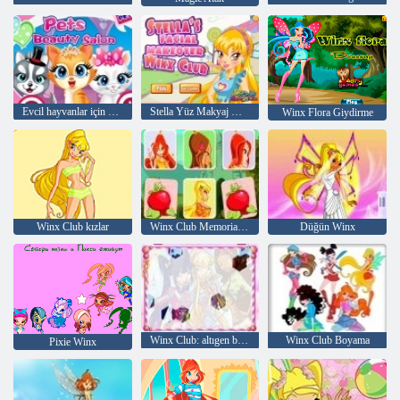
Evcil hayvanlar için Güzellik salonu
Stella Yüz Makyaj Winx Club
Winx Flora Giydirme
Winx Club kızlar
Winx Club Memorial Trick
Düğün Winx
Winx Club: altıgen bulmaca
Winx Club Boyama
Pixie Winx