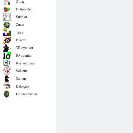
3 maç
Bulmacalar
Sudoku
Zuma
Tetris
Bilardo
3D oyunları
IO oyunları
Kart oyunları
Solitaire
Satranç
Balıkçılık
Online oyunlar