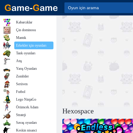
Kabarcıklar
Çin dominosu
Mantık
Erkekler için oyunları
Tank oyunları
Atış
Yarış Oyunları
Zombiler
Serüven
Futbol
Lego NinjaGo
Örümcek Adam
Hexospace
Strateji
Savaş oyunları
Keskin nisanci