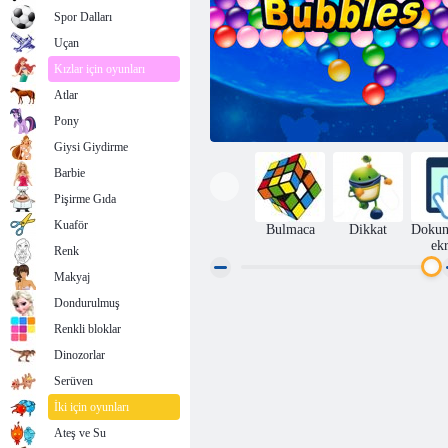
Spor Dalları
Uçan
Kızlar için oyunları
Atlar
Pony
Giysi Giydirme
Barbie
Pişirme Gıda
Kuaför
Bulmaca
Dikkat
Dokun
ek
Renk
Makyaj
Dondurulmuş
Sonsuz Bubbles
Renkli bloklar
Dinozorlar
Serüven
İki için oyunları
Ateş ve Su