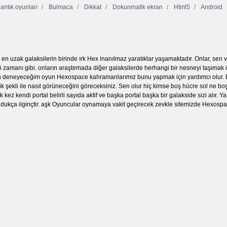
ntık oyunları
Bulmaca
Dikkat
Dokunmatik ekran
Html5
Android
Sulu çizgi
Deniz Savaşı
Onet Connect
 en uzak galaksilerin birinde ırk Hex inanılmaz yaratıklar yaşamaktadır. Onlar, se
zamanı gibi. onların araştırmada diğer galaksilerde herhangi bir nesneyi taşımak iç
 deneyeceğim oyun Hexospace kahramanlarımız bunu yapmak için yardımcı olur. Ekran
etrik şekli ile nasıl görüneceğini göreceksiniz. Sen olur hiç kimse boş hücre sol n
k kez kendi portal belirli sayıda aktif ve başka portal başka bir galakside sizi a
dukça ilginçtir. aşk Oyuncular oynamaya vakit geçirecek zevkle sitemizde Hexospace