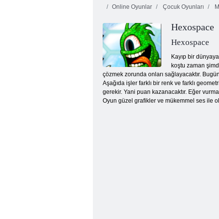
Online Oyunlar
Çocuk Oyunları
Ma
Hexospace
Hexospace
Kayıp bir dünyaya
koştu zaman şimdi 
çözmek zorunda onları sağlayacaktır. Bugün
Tentrix
Aşağıda işler farklı bir renk ve farklı geom
gerekir. Yani puan kazanacaktır. Eğer vurma
Oyun güzel grafikler ve mükemmel ses ile ol