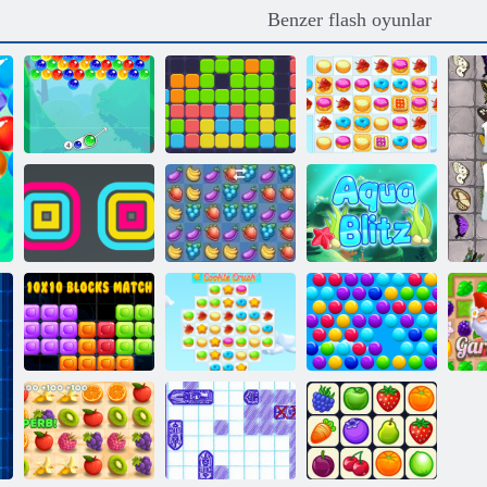
Benzer flash oyunlar
Kabarcık
Kurabiye ezmesi
Charms
Onbir onbir
2
Kare Yığınlama
Fruit Crush
Aqua Blitz
10x10 Bloklar
Kurabiye ezmesi
Akıllı
Maç
3
Baloncuklar
Ba