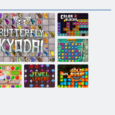
Renkli bloklar
Mücevher Blitz
3
Mücevher
Altın acele
hçe masalları
Kelebek Kyodai HD
efsanesi
hazine avı