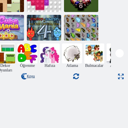
8 top bilardo
izemli James
2020 Bloklar
klasiği
Küp mani
Ateş ve Su 4
Kelebek Kyodai
Dekor
Öğrenme
Hafıza
Atlama
Bulmacalar
Aksiyon
yunları
Koyu