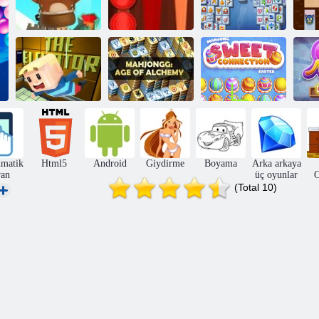
Bubble Shooter
Tavla Klasik
Mahjong
Sonsuz
Klasik
Fortuna
G
Kogama
Mahjong
Mahjong Tatlı
Asansör
simyası
Paskalya
matik
Html5
Android
Giydirme
Boyama
Arka arkaya
ran
üç oyunlar
O
(Total 10)