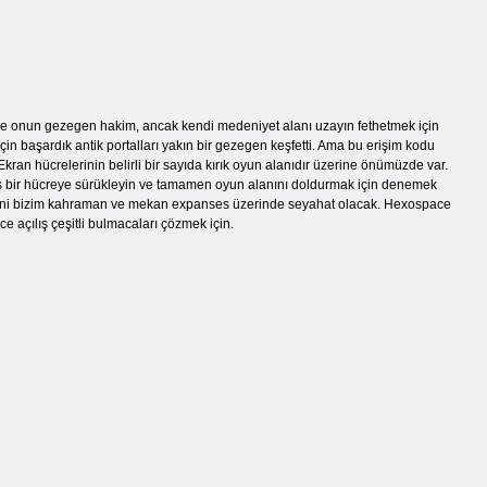
n ve onun gezegen hakim, ancak kendi medeniyet alanı uzayın fethetmek için
in başardık antik portalları yakın bir gezegen keşfetti. Ama bu erişim kodu
 hücrelerinin belirli bir sayıda kırık oyun alanıdır üzerine önümüzde var.
e boş bir hücreye sürükleyin ve tamamen oyun alanını doldurmak için denemek
lır. Yani bizim kahraman ve mekan expanses üzerinde seyahat olacak. Hexospace
 açılış çeşitli bulmacaları çözmek için.