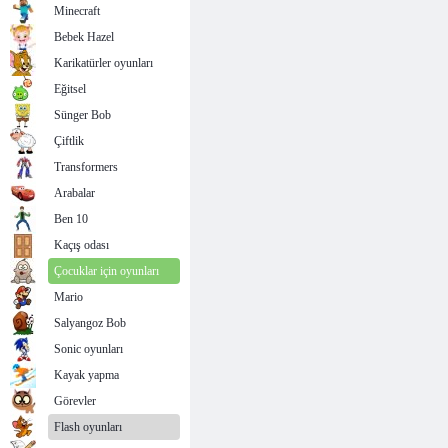
Minecraft
Bebek Hazel
Karikatürler oyunları
Eğitsel
Sünger Bob
Çiftlik
Transformers
Arabalar
Ben 10
Kaçış odası
Çocuklar için oyunları
Mario
Salyangoz Bob
Sonic oyunları
Kayak yapma
Görevler
Flash oyunları