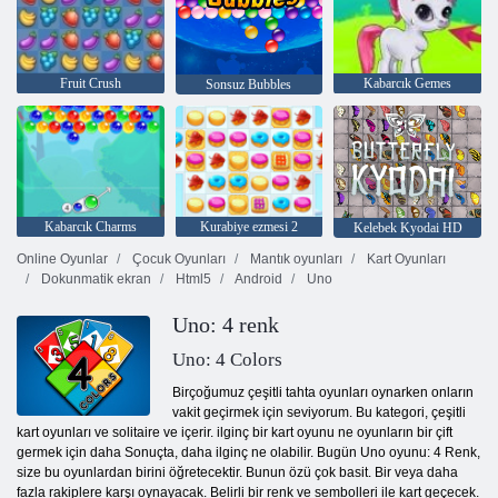
Fruit Crush
Kabarcık Gemes
Sonsuz Bubbles
Kabarcık Charms
Kurabiye ezmesi 2
Kelebek Kyodai HD
Online Oyunlar
Çocuk Oyunları
Mantık oyunları
Kart Oyunları
Dokunmatik ekran
Html5
Android
Uno
Uno: 4 renk
Uno: 4 Colors
Birçoğumuz çeşitli tahta oyunları oynarken onların
vakit geçirmek için seviyorum. Bu kategori, çeşitli
kart oyunları ve solitaire ve içerir. ilginç bir kart oyunu ne oyunların bir çift
germek için daha Sonuçta, daha ilginç ne olabilir. Bugün Uno oyunu: 4 Renk,
size bu oyunlardan birini öğretecektir. Bunun özü çok basit. Bir veya daha
fazla rakiplere karşı oynayacak. Belirli bir renk ve sembolleri ile kart geçecek.