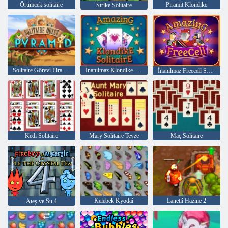
Örümcek solitaire
Piramit Klondike
Strike Solitaire
Solitaire Görevi Piramidi
İnanılmaz Klondike Solitaire
İnanılmaz Freecell Solitaire
Kedi Solitaire
Mary Solitaire Teyze
Maç Solitaire
Kelebek Kyodai
Lanetli Hazine 2
Ateş ve Su 4