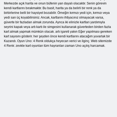
Merkezde açık harita ve onun büfenin yan dayalı olacaktır. Senin görevin
kendi kartlarını bırakmaktır. Bu basit, harita ya da belirli bir renk ya da
birbirlerine belli bir haysiyet bozabilir. Örneğin kırmızı yedi için, kırmızı veya
yedi sarı üç koyabilirsiniz. Ancak, kartlarını ihtiyacınız olmayacak varsa,
güverte bir fazladan almak zorunda. Ayrıca iki elinizle kartları yardımıyla
seyrini kapak veya artı kartı ile simgesini kullanarak güverteden birden fazla
kart almak yapmak mümkün olacak. artı işareti yakın Eğer yapılması gereken
kart sayısını gösterir. her şeyden önce kendi kartlarını atacağım yuvarlak bir
Kazandı. Oyun Uno: 4 Renk oldukça heyecan verici ve ilginç. Web sitemizde
4 Renk: zevkle kart oyunları tüm hayranları zaman Uno açılış harcamak.