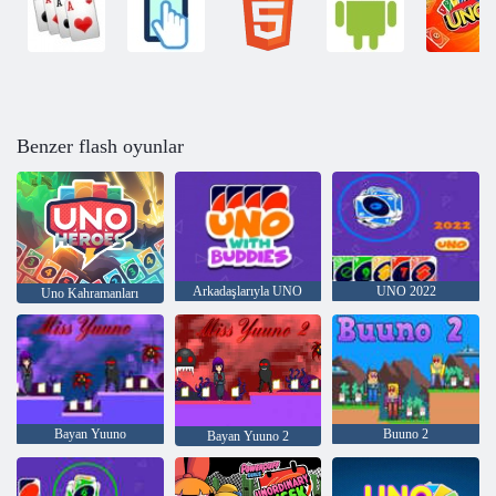
Benzer flash oyunlar
Arkadaşlarıyla UNO
UNO 2022
Uno Kahramanları
Bayan Yuuno
Buuno 2
Bayan Yuuno 2