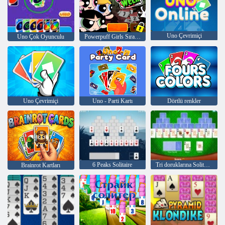
Uno Çevrimiçi
Uno Çok Oyunculu
Powerpuff Girls Sıradışı Haftası
Uno Çevrimiçi
Uno - Parti Kartı
Dörtlü renkler
6 Peaks Solitaire
Tri doruklarına Solitaire
Brainrot Kartları