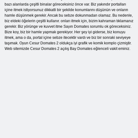
bazı alanlarda çeşitli binalar göreceksiniz önce var. Biz yakındır portalları
içine itmek istiyorsunuz dikkatli bir şekilde konumlarını düşünün ve onların
hamle düşünmek gerekir. Ancak bu sebze dokunmadan olamaz. Bu nedenle,
biz eldeki öğelerin çeşitli kullanır. onları itmek için, bizim kahraman tıklamanız
gerekir. Biz yörünge ve kuvvet itme Sayın Domates sorumlu ok göreceksiniz.
Bize koy, biz bir hamle yapmak gerekiyor. Her şey iyi giderse, biz konuyu
itmek, ama o da, portal içine sebze itecektir vardı ve biz bir sonraki seviyeye
taşımak. Oyun Cesur Domates 2 oldukça iyi grafik ve komik komplo çizmiştir.
Web sitemizde Cesur Domates 2 açılış Bay Domates eğlenceli vakit eminiz.