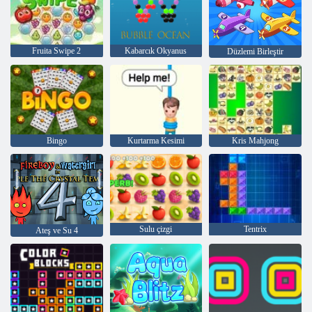
Fruita Swipe 2
Kabarcık Okyanus
Düzlemi Birleştir
Bingo
Kurtarma Kesimi
Kris Mahjong
Sulu çizgi
Tentrix
Ateş ve Su 4