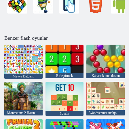
Benzer flash oyunlar
Birleştirmek
Kabarcık atıcı destan
Meyve Bağlantı
Montezuma 2 Hazineleri
Woodventure mahjong bağlamak
10 alın