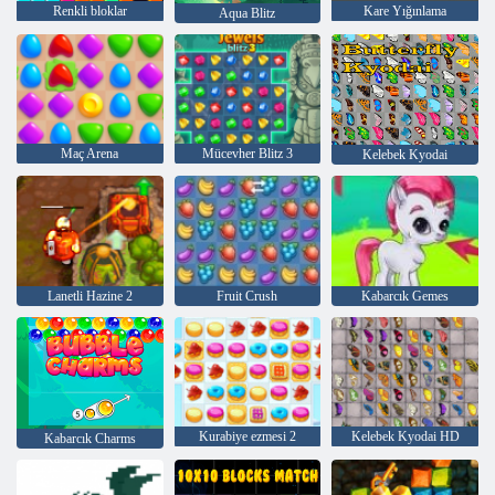
Renkli bloklar
Kare Yığınlama
Aqua Blitz
Maç Arena
Mücevher Blitz 3
Kelebek Kyodai
Lanetli Hazine 2
Fruit Crush
Kabarcık Gemes
Kurabiye ezmesi 2
Kelebek Kyodai HD
Kabarcık Charms