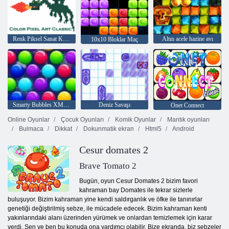
Renk Piksel Sanat Klasik
Altın acele hazine avı
10x10 Bloklar Maç
Smarty Bubbles XMas Sürümü
Deniz Savaşı
Onet Connect
Online Oyunlar
Çocuk Oyunları
Komik Oyunlar
Mantık oyunları
Bulmaca
Dikkat
Dokunmatik ekran
Html5
Android
Cesur domates 2
Brave Tomato 2
Bugün, oyun Cesur Domates 2 bizim favori
kahraman bay Domates ile tekrar sizlerle
buluşuyor. Bizim kahraman yine kendi saldırganlık ve öfke ile tanınırlar
genetiği değiştirilmiş sebze, ile mücadele edecek. Bizim kahraman kenti
yakınlarındaki alanı üzerinden yürümek ve onlardan temizlemek için karar
verdi. Sen ve ben bu konuda ona yardımcı olabilir. Bize ekranda, biz sebzeler