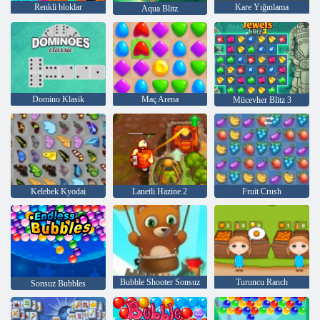
Renkli bloklar
Kare Yığınlama
Aqua Blitz
Domino Klasik
Maç Arena
Mücevher Blitz 3
Kelebek Kyodai
Lanetli Hazine 2
Fruit Crush
Bubble Shooter Sonsuz
Turuncu Ranch
Sonsuz Bubbles