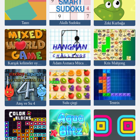
Tanrı
Akıllı Sudoku
Zeki Kurbağa
Karışık kelimeler oyunu
Adam Asmaca Mücadelesi
Kris Mahjong
Sulu çizgi
Tentrix
Ateş ve Su 4