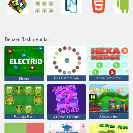
Benzer flash oyunlar
Ona Hazırım Yap
Hexa Birleştirme
Elektro
Kurbağa Rush
Alfabetik tren
4 Görsel 1 Kelime