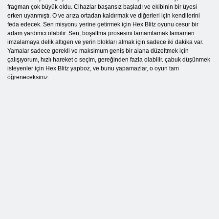
fragman çok büyük oldu. Cihazlar başarısız başladı ve ekibinin bir üyesi
erken uyanmıştı. O ve arıza ortadan kaldırmak ve diğerleri için kendilerini
feda edecek. Sen misyonu yerine getirmek için Hex Blitz oyunu cesur bir
adam yardımcı olabilir. Sen, boşaltma prosesini tamamlamak tamamen
imzalamaya delik altıgen ve yerin blokları almak için sadece iki dakika var.
Yamalar sadece gerekli ve maksimum geniş bir alana düzeltmek için
çalışıyorum, hızlı hareket o seçim, gereğinden fazla olabilir. çabuk düşünmek
isteyenler için Hex Blitz yapboz, ve bunu yapamazlar, o oyun tam
öğreneceksiniz.