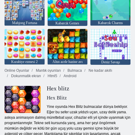
Mahjong Fortuna
Kabarcık Charms
Kabarcık Gemes
Kurabiye ezmesi 2
Altın acele hazine avı
Deniz Savaşı
Online Oyunlar
Mantık oyunları
Bulmaca
Ne kadar akıllı
Dokunmatik ekran
Html5
Android
Hex blitz
Hex Blitz
Yine oyunda Hex Blitz bulmacalar dünya bekliyor.
Eğer bu sefer uzak yıldızlı uçan, uzay delik yama.
askıya animasyon dalmış mürettebat uyur, cihazlar elli yıl içinde uyanmak için
programlanmıştır. Tekne seti kursunda yarış, ama her şeyi öngörmek
mümkün değildir ve kötü bir gün uçuş yolu uzay gemisi içine büyük bir
asteroid ve çöker geçer. Mantolama tür sıkıntılar için tasarlanmış, ancak