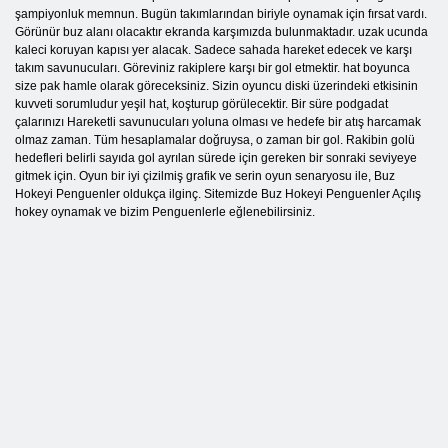
şampiyonluk memnun. Bugün takımlarından biriyle oynamak için fırsat vardı.
Görünür buz alanı olacaktır ekranda karşımızda bulunmaktadır. uzak ucunda
kaleci koruyan kapısı yer alacak. Sadece sahada hareket edecek ve karşı
takım savunucuları. Göreviniz rakiplere karşı bir gol etmektir. hat boyunca
size pak hamle olarak göreceksiniz. Sizin oyuncu diski üzerindeki etkisinin
kuvveti sorumludur yeşil hat, koşturup görülecektir. Bir süre podgadat
çalarınızı Hareketli savunucuları yoluna olması ve hedefe bir atış harcamak
olmaz zaman. Tüm hesaplamalar doğruysa, o zaman bir gol. Rakibin golü
hedefleri belirli sayıda gol ayrılan sürede için gereken bir sonraki seviyeye
gitmek için. Oyun bir iyi çizilmiş grafik ve serin oyun senaryosu ile, Buz
Hokeyi Penguenler oldukça ilginç. Sitemizde Buz Hokeyi Penguenler Açılış
hokey oynamak ve bizim Penguenlerle eğlenebilirsiniz.