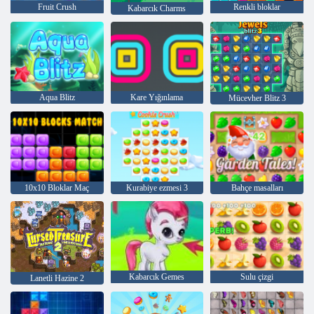
Fruit Crush
Renkli bloklar
Kabarcık Charms
Aqua Blitz
Kare Yığınlama
Mücevher Blitz 3
10x10 Bloklar Maç
Kurabiye ezmesi 3
Bahçe masalları
Kabarcık Gemes
Sulu çizgi
Lanetli Hazine 2