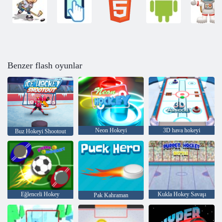
Benzer flash oyunlar
Neon Hokeyi
3D hava hokeyi
Buz Hokeyi Shootout
Eğlenceli Hokey
Kukla Hokey Savaşı
Pak Kahraman