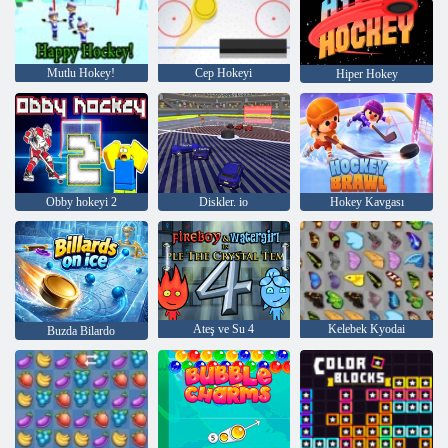
Mutlu Hokey!
Cep Hokeyi
Hiper Hokey
Obby hokeyi 2
Diskler. io
Hokey Kavgası
Ateş ve Su 4
Kelebek Kyodai
Buzda Bilardo