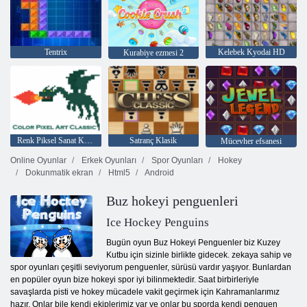
Tentrix
Kelebek Kyodai HD
Kurabiye ezmesi 2
Renk Piksel Sanat Klasik
Satranç Klasik
Mücevher efsanesi
Online Oyunlar
Erkek Oyunları
Spor Oyunları
Hokey
Dokunmatik ekran
Html5
Android
Buz hokeyi penguenleri
Ice Hockey Penguins
Bugün oyun Buz Hokeyi Penguenler biz Kuzey
Kutbu için sizinle birlikte gidecek. zekaya sahip ve
spor oyunları çeşitli seviyorum penguenler, sürüsü vardır yaşıyor. Bunlardan
en popüler oyun bize hokeyi spor iyi bilinmektedir. Saat birbirleriyle
savaşlarda pisti ve hokey mücadele vakit geçirmek için Kahramanlarımız
hazır. Onlar bile kendi ekiplerimiz var ve onlar bu sporda kendi penguen