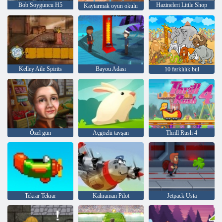
Bob Soyguncu H5
Hazineleri Little Shop
Kaytarmak oyun okulu
Kelley Aile Spirits
Bayou Adası
10 farklılık bul
Özel gün
Açgözlü tavşan
Thrill Rush 4
Tekrar Tekrar
Kahraman Pilot
Jetpack Usta