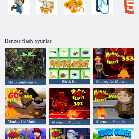
Benzer flash oyunlar
Böcek Bul
Monkey Go Mutlu Aşama 353
Mistik günbatımı ormanı
Monkey Go Mutlu Aşama 361
Maymunu Mutlu Et Sahne 393
Maymunu Mutlu Et Sahne 391