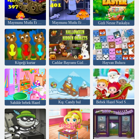
Maymunu Mutlu Et Sahne 397
Maymunu Mutlu Et Sahne 401
Gizli Nesne Paskalya
Köpeği kurtar
Cadılar Bayramı Gizli Nesneleri
Hayvan Bulucu
Kış: Candy bul
Bebek Hazel Noel Sürpriz
Sahilde bebek Hazel