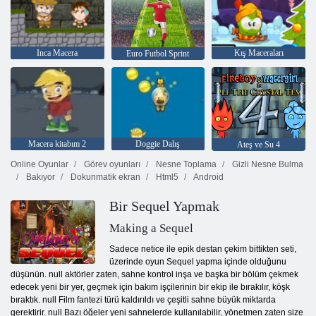
Inca Macera
Kış Maceraları
Euro Futbol Sprint
Macera kitabım 2
Doggie Dalış
Ateş ve Su 4
Online Oyunlar
Görev oyunları
Nesne Toplama
Gizli Nesne Bulma
Bakıyor
Dokunmatik ekran
Html5
Android
Bir Sequel Yapmak
Making a Sequel
Sadece netice ile epik destan çekim bittikten seti,
üzerinde oyun Sequel yapma içinde olduğunu
düşünün. null aktörler zaten, sahne kontrol inşa ve başka bir bölüm çekmek
edecek yeni bir yer, geçmek için bakım işçilerinin bir ekip ile bırakılır, köşk
bıraktık. null Film fantezi türü kaldırıldı ve çeşitli sahne büyük miktarda
gerektirir. null Bazı öğeler yeni sahnelerde kullanılabilir, yönetmen zaten size