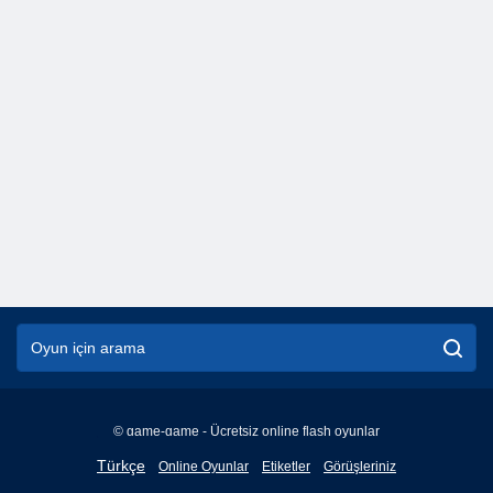
© game-game - Ücretsiz online flash oyunlar
English
Türkçe
Online Oyunlar
Etiketler
Görüşleriniz