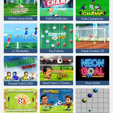
Serbest vuruş klasik
Futbol şampiyonu
Kaleci Şampiyonu
12 Minibattles
Kış Futbolu
Sokak Freekick 3D
Head Futbol 2 Oyuncu
Neon Hedef
Parmak Futbol 2020