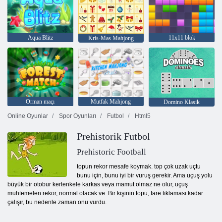
Aqua Blitz
11x11 blok
Kris-Mas Mahjong
Orman maçı
Mutfak Mahjong
Domino Klasik
Online Oyunlar
Spor Oyunları
Futbol
Html5
Prehistorik Futbol
Prehistoric Football
topun rekor mesafe koymak. top çok uzak uçtu
bunu için, bunu iyi bir vuruş gerekir. Ama uçuş yolu
büyük bir otobur kertenkele karkas veya mamut olmaz ne olur, uçuş
muhtemelen rekor, normal olacak ve. Bir kişinin topu, fare tıklaması kadar
çalışır, bu nedenle zaman onu vurdu.