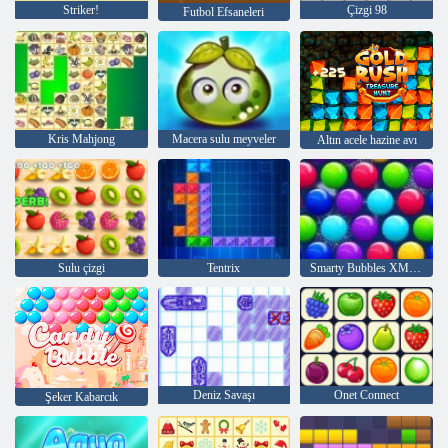
Striker!
Çizgi 98
Futbol Efsaneleri
Kris Mahjong
Macera sulu meyveler
Altın acele hazine avı
Sulu çizgi
Tentrix
Smarty Bubbles XMas Sürümü
Deniz Savaşı
Onet Connect
Şeker Kabarcık