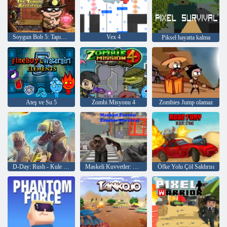
Soygun Bob 5: Tapınak Macerası
Vex 4
Piksel hayatta kalma
Ateş ve Su 5
Zombi Misyonu 4
Zombies Jump olamaz
D-Day: Rush - Kule Savunma
Maskeli Kuvvetler: Zombie Survival
Öfke Yolu Çöl Saldırısı