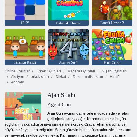
1212!
Lanetli Hazine 2
Kabarcık Charms
Turuncu Ranch
Ateş ve Su 4
Fruit Crush
Online Oyunlar
Erkek Oyunları
Macera Oyunları
Nişan Oyunları
Aksiyon
erkek silah
Dikkat
Dokunmatik ekran
Html5
Android
Ajan Silahı
Agent Gun
Ajan Gun oyununda, terörle mücadelede yer alan
gizli ajanla tanışacağız. Kahramanımızın bugün
suçluların yakaladığı binaya girmesi gerekecek. Orada rehin tutuyorlar ve
büyük bir fidye talep ediyorlar. Senin görevin bütün düşmanları sivillere zarar
vermeyecek şekilde yok etmektir. Kahramanımız cesurca binanın çatısına