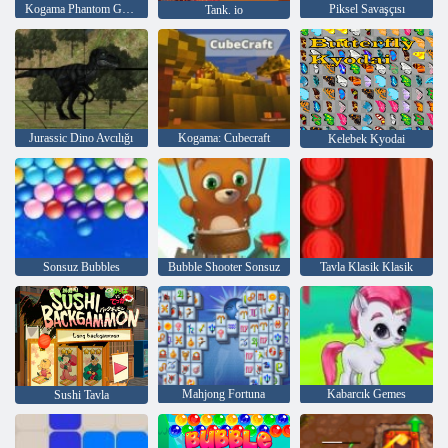
Kogama Phantom Gücü
Piksel Savaşçısı
Tank. io
Jurassic Dino Avcılığı
Kogama: Cubecraft
Kelebek Kyodai
Sonsuz Bubbles
Bubble Shooter Sonsuz
Tavla Klasik Klasik
Mahjong Fortuna
Kabarcık Gemes
Sushi Tavla