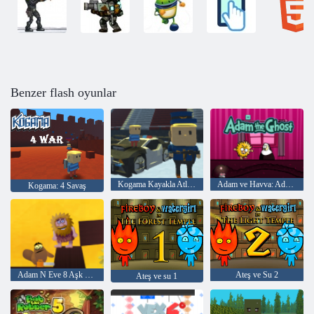
Benzer flash oyunlar
Kogama Kayakla Atlama!
Adam ve Havva: Adam Hayalet
Kogama: 4 Savaş
Adam N Eve 8 Aşk arayışı
Ateş ve Su 2
Ateş ve su 1