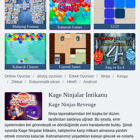
Mahjong Fortuna
1212!
Kabarcık Gemes
Kabarcık Charms
Gizemli James
Ateş ve Su 4
Online Oyunlar
dövüş oyunları
Erkek Oyunları
Ninja
Kavga
Dikkat
Dokunmatik ekran
Html5
Android
Kage Ninjalar İntikamı
Kage Ninjas Revenge
Ninja tapınaklarından biri başka bir düzen
tarafından saldırıya uğradı. Bu sırada, emir
üyelerinden biri görevdeydi ve döndüğünde evini harabelerde buldu. Şimdi
oyunda Kage Ninjalar İntikamı, rakiplerine karşı intikam almasına yardım
etmek zorunda kalacak. Kahramanımız yaşadıkları kaleye girecek ve onlarla