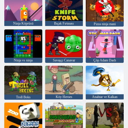
Ninja Köprüsü
Bıçak Fırtınası
Pizza ninja mani
Ninja vs ninja
Savaşçı Canavar
Çöp Adam Dash
Köy Heroes
Anahtar ve Kalkan
Troll Boks