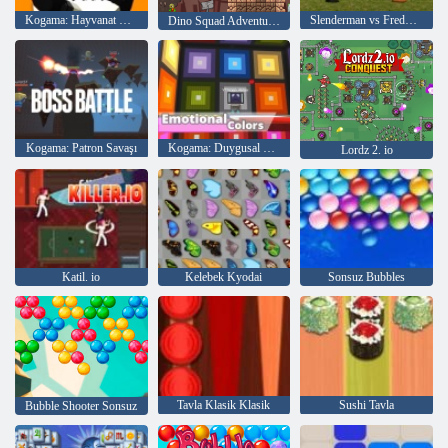
Kogama: Hayvanat Bahçesi
Slenderman vs Freddy Fazbear
Dino Squad Adventure 2
Kogama: Patron Savaşı
Kogama: Duygusal Renkler
Lordz 2. io
Katil. io
Kelebek Kyodai
Sonsuz Bubbles
Tavla Klasik Klasik
Sushi Tavla
Bubble Shooter Sonsuz