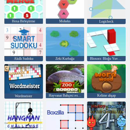
Hexa Birleştirme
Moheks
Logicheck
Akıllı Sudoku
Zeki Kurbağa
Bloxorz: Bloğu Yuvarla
Hayvanat Bahçesi ıvır zıvır şeyler
Kelime ahşap
Wordmeister