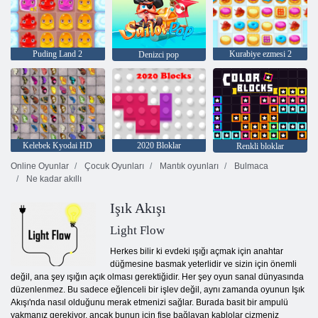
Puding Land 2
Kurabiye ezmesi 2
Denizci pop
Kelebek Kyodai HD
2020 Bloklar
Renkli bloklar
Online Oyunlar
Çocuk Oyunları
Mantık oyunları
Bulmaca
Ne kadar akıllı
Işık Akışı
Light Flow
Herkes bilir ki evdeki ışığı açmak için anahtar
düğmesine basmak yeterlidir ve sizin için önemli
değil, ana şey ışığın açık olması gerektiğidir. Her şey oyun sanal dünyasında
düzenlenmez. Bu sadece eğlenceli bir işlev değil, aynı zamanda oyunun Işık
Akışı'nda nasıl olduğunu merak etmenizi sağlar. Burada basit bir ampulü
yakmanız gerekiyor, ancak bunun için fişe bağlayan kablolar çizmeniz