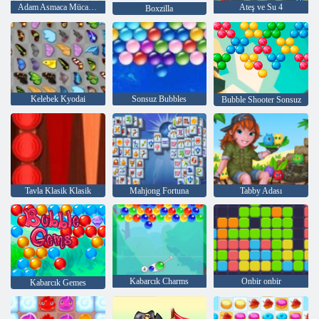
Adam Asmaca Mücadelesi
Ateş ve Su 4
Boxzilla
Kelebek Kyodai
Sonsuz Bubbles
Bubble Shooter Sonsuz
Tavla Klasik Klasik
Mahjong Fortuna
Tabby Adası
Kabarcık Charms
Onbir onbir
Kabarcık Gemes