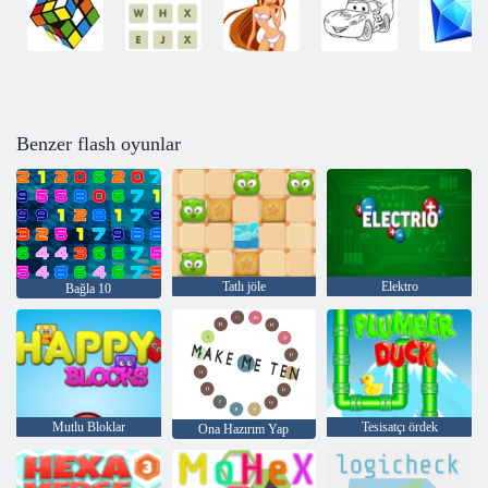
Benzer flash oyunlar
Tatlı jöle
Elektro
Bağla 10
Mutlu Bloklar
Tesisatçı ördek
Ona Hazırım Yap