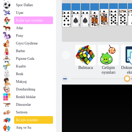
Spor Dalları
Uçan
Kızlar için oyunları
Atlar
Pony
Giysi Giydirme
Barbie
Pişirme Gıda
Kuaför
Bulmaca
Gelişim
Dokun
oyunları
ek
Renk
Makyaj
Dondurulmuş
Solitaire Spider 2
Renkli bloklar
Dinozorlar
Serüven
İki için oyunları
Ateş ve Su