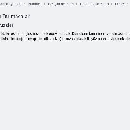
ntık oyunları
Bulmaca
Gelişim oyunları
Dokunmatik ekran
Html5
u Bulmacalar
Kurabiye ezmesi
Kelebek Kyodai
Renk Piksel
2
HD
Sanat Klasik
uzzles
oldaki resimde eşleşmeyen tek öğeyi bulmak. Kümelerin tamamen aynı olması gerekir v
isin. Her doğru cevap için, dikkatsizliğin cezası olarak iki yüz puan kaybetmek için