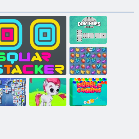
Domino Klasik
Fruit Crush
Mahjong
Kabarcık
Fortuna
Kare Yığınlama
Kabarcık Gemes
Charms