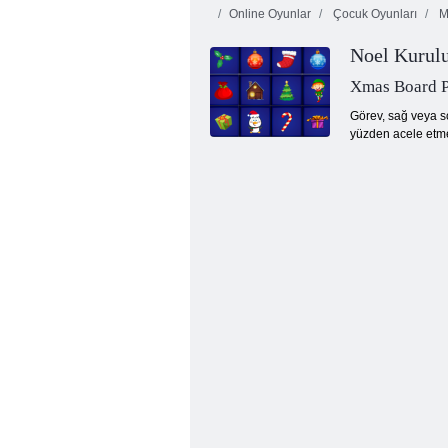
Online Oyunlar
Çocuk Oyunları
Ma
Noel Kurul
Xmas Board P
Görev, sağ veya s
yüzden acele etmel
Kelebek Kyodai