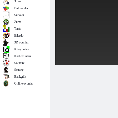
3 maç
Bulmacalar
Sudoku
Zuma
Tetris
Bilardo
3D oyunları
IO oyunları
Kart oyunları
Solitaire
Satranç
Balıkçılık
Online oyunlar