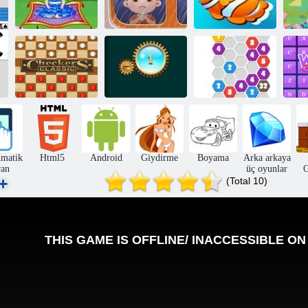
Bebek Hazel:
Bebek Hazel:
20
Fairyland
Babalar Günü
Balık Tatiller
Mücevher
Dama Klasik
Patlamak
2020 Connect
K
matik
Html5
Android
Giydirme
Boyama
Arka arkaya
ran
üç oyunlar
O
(Total 10)