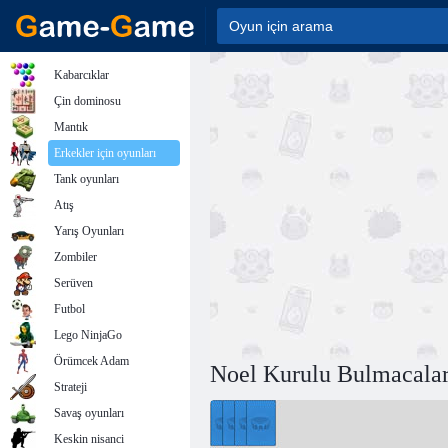
Kabarcıklar
Çin dominosu
Mantık
Erkekler için oyunları
Tank oyunları
Atış
Yarış Oyunları
Zombiler
Serüven
Futbol
Lego NinjaGo
Örümcek Adam
Noel Kurulu Bulmacala
Strateji
Savaş oyunları
Keskin nisanci