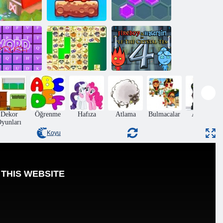
20! Yeniden
Karışık Dünya:
yüklenmiş
Hafta Sonu
Hexa
elime Ezmek
Kris Mahjong
Ateş ve Su 4
Dekor
Öğrenme
Hafıza
Atlama
Bulmacalar
Aksiyon
yunları
Koyu