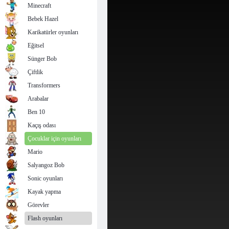
Minecraft
Bebek Hazel
Karikatürler oyunları
Eğitsel
Sünger Bob
Çiftlik
Transformers
Arabalar
Ben 10
Kaçış odası
Çocuklar için oyunları
Mario
Salyangoz Bob
Sonic oyunları
Kayak yapma
Görevler
Flash oyunları