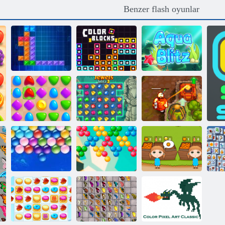
Benzer flash oyunlar
Tentrix
Renkli bloklar
Aqua Blitz
Mücevher Blitz
Maç Arena
3
Lanetli Hazine 2
Bubble Shooter
Sonsuz Bubbles
Sonsuz
Turuncu Ranch