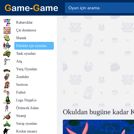
Kabarcıklar
Çin dominosu
Mantık
Erkekler için oyunları
Tank oyunları
Atış
Yarış Oyunları
Zombiler
Serüven
Futbol
Lego NinjaGo
Örümcek Adam
Okuldan bugüne kadar K
Strateji
Savaş oyunları
Keskin nisanci