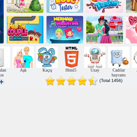
Örümcek Adam
Öpücüğü
Okul Aşk Testi
Tatlı Aşk Testi
Çift Slayt
Yapbozuna
Deniz Kızı
Sevgililer Günü
Aş
Yardım Edin
Sevgilim Aşkım
Çiftleri Hedefi
Se
dan
Aşk
Kaçış
Html5
Uzay
Cadılar
kın
bayramı
(Total 1456)