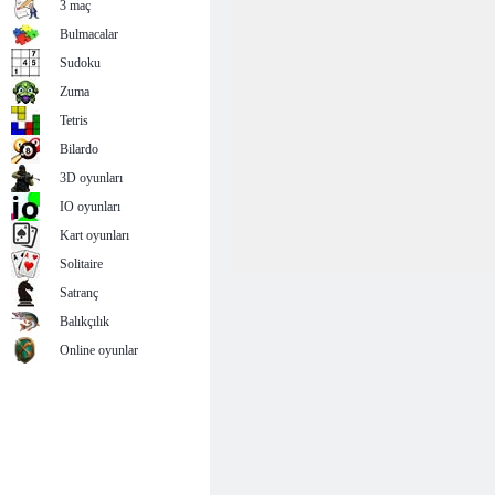
3 maç
Bulmacalar
Sudoku
Zuma
Tetris
Bilardo
3D oyunları
IO oyunları
Kart oyunları
Solitaire
Satranç
Balıkçılık
Online oyunlar