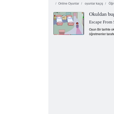
Online Oyunlar
oyunlar kaçış
Öğr
Okuldan bu
Escape From 
Oyun Bir tarihte o
öğretmenler tarafı
Şapkadaki kedi bundan çok şey biliyor!
Kamp süresi