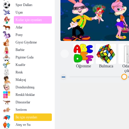
Spor Dalları
Uçan
Kızlar için oyunları
Atlar
Pony
Giysi Giydirme
Barbie
Pişirme Gıda
Kuaför
Öğrenme
Bulmaca
Oda
çı
Renk
Makyaj
Dondurulmuş
Tavşan Aşk Giydirme
Renkli bloklar
Dinozorlar
Serüven
İki için oyunları
Ateş ve Su