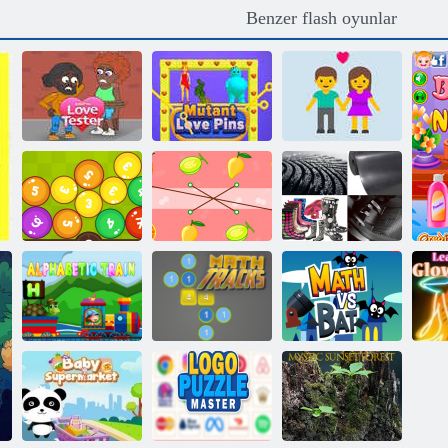
Benzer flash oyunlar
Mutant Aşk
Aşk uyumu
Aşk Test Cihazı
Rozetleri
Uyumluluk testi
Matematik
4 Görsel 1
topları
Meyveyi Eşleştir
Kelime
Matematik
Matematik vs
kar
Alfabetik tren
Parçalar
Bat