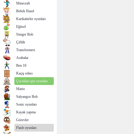
Minecraft
Bebek Hazel
Karikatürler oyunları
Eğitsel
Sünger Bob
Çiftlik
Transformers
Arabalar
Ben 10
Kaçış odası
Çocuklar için oyunları
Mario
Salyangoz Bob
Sonic oyunları
Kayak yapma
Görevler
Flash oyunları