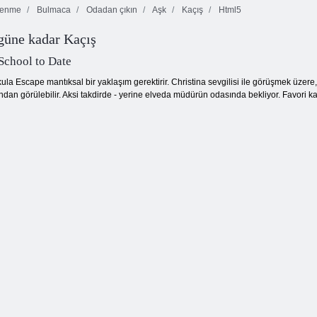
enme
Bulmaca
Odadan çıkın
Aşk
Kaçış
Html5
Mistik
güne kadar Kaçış
Bebek
Logo bulmaca
günbatımı
Süpermarket
ustası
ormanı
School to Date
kula Escape mantıksal bir yaklaşım gerektirir. Christina sevgilisi ile görüşmek üzer
ndan görülebilir. Aksi takdirde - yerine elveda müdürün odasında bekliyor. Favori ka