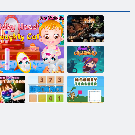
Gizli Nesneler
Korsan Hazine
Cadı bulmaca
Kızdırma
ikatür çizmek
Çıkarma
Maymun
öğrenmek
Bebek Hazel - yaramaz kedi
Uygulaması
Öğretmen