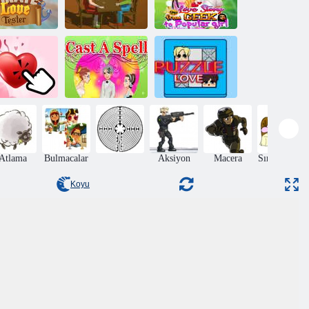
Geek'ten
Korsan Aşk
Popüler Kıza
Testi
Hızlı flört
Aşk Hikayesi
k Tıklayıcısı:
vgililer Günü
Büyü yapmak
Bulmaca Aşkı
Atlama
Bulmacalar
Aksiyon
Macera
Sırlar Odası
Koyu