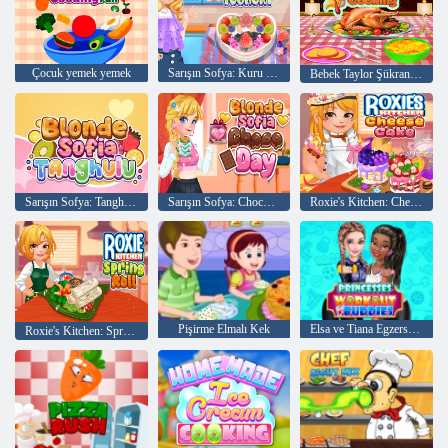
Çocuk yemek yemek
Sarışın Sofya: Kuru Yoğurt
Bebek Taylor Şükran Günü Yemek
Sarışın Sofya: Tanghulu
Sarışın Sofya: Choco Günü
Roxie's Kitchen: Cheesecake
Pişirme Elmalı Kek
Elsa ve Tiana Egzersiz Arkadaşları
Roxie's Kitchen: Spring Roll