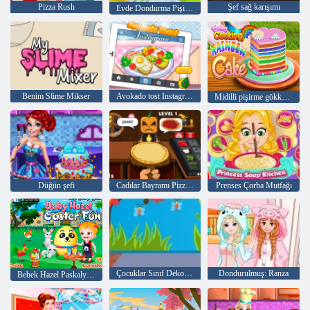
Pizza Rush
Şef sağ karışımı
Evde Dondurma Pişirme
Benim Slime Mikser
Avokado tost Instagram
Midilli pişirme gökkuşağı kek
Düğün şefi
Cadılar Bayramı Pizzacısı
Prenses Çorba Mutfağı
Çocuklar Sınıf Dekorasyon
Dondurulmuş: Ranza
Bebek Hazel Paskalya Eğlence