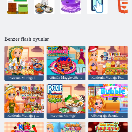
Benzer flash oyunlar
Günlük Maggie Gözleme Yapımı
Roxie'nin Mutfağı Texas Hotdog
Roxie'nin Mutfağı Ev Yapımı Naan
Roxie'nin Mutfağı Şükran Günü Kek
Gökkuşağı Balonlu Sütlü Çay Makinesi
Roxie'nin Mutfağı: Kimchi Jjigae