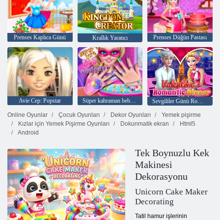
Prenses Kaplıca Günü
Prenses Düğün Pastası
Krallık Yaratıcı
Avie Cep: Popstar
Süper kahraman bebek manikür
Sevgililer Günü Romantik Akşam Yemeği
Online Oyunlar
Çocuk Oyunları
Dekor Oyunları
Yemek pişirme
Kızlar için Yemek Pişirme Oyunları
Dokunmatik ekran
Html5
Android
Tek Boynuzlu Kek
Makinesi
Dekorasyonu
Unicorn Cake Maker
Decorating
Tatil hamur işlerinin