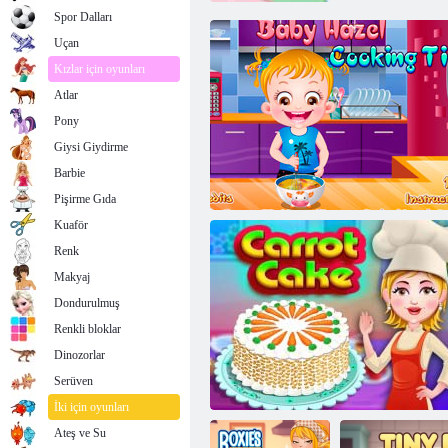
Spor Dalları
Uçan
Kızlar için oyunları
Atlar
Pony
Giysi Giydirme
Barbie
Pişirme Gıda
Kuaför
Renk
Makyaj
Dondurulmuş
Renkli bloklar
Dinozorlar
Serüven
Bebek Hazel: Akşam yemeği için Zaman
İki için oyunları
Ateş ve Su