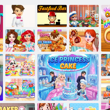
Froyo bar
Lokanta Bar
Pişirme Sahnesi
Komik Yemek
Nefis Waffle
Türkiye Kek
Yarışması
Dondurma
Pops
Tek Boynuzlu
Kek Makinesi
M
Dekorasyonu
Bu