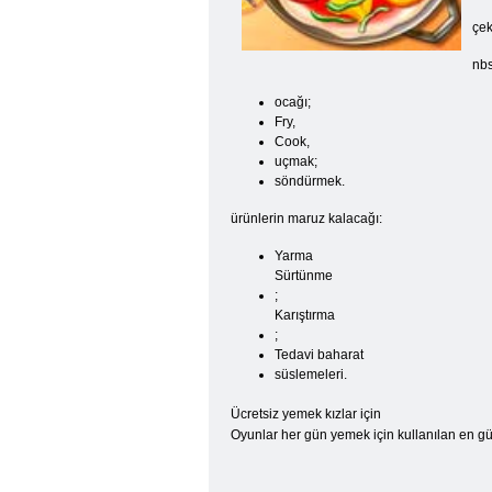
çek
nbs
ocağı;
Fry,
Cook,
uçmak;
söndürmek.
ürünlerin maruz kalacağı:
Yarma
Sürtünme
;
Karıştırma
;
Tedavi baharat
süslemeleri.
Ücretsiz yemek kızlar için
Oyunlar her gün yemek için kullanılan en güze