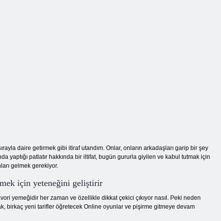
ayla daire getirmek gibi itiraf utandım. Onlar, onların arkadaşları garip bir şey
a yaptığı patlatır hakkında bir iltifat, bugün gururla giyilen ve kabul tutmak için
nları gelmek gerekiyor.
ek için yeteneğini geliştirir
ori yemeğidir her zaman ve özellikle dikkat çekici çıkıyor nasıl. Peki neden
k, birkaç yeni tarifler öğretecek Online oyunlar ve pişirme gitmeye devam