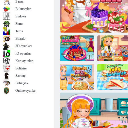
3 maç
Bulmacalar
Sudoku
Zuma
Pişmiş yemekler ve tatlılar pişirin
Tetris
Bilardo
3D oyunları
IO oyunları
Kart oyunları
Solitaire
Roxie'nin
Satranç
Günlük Maggie
Mutfağı Ev
Gözleme Yapımı
Roxie's Kitchen: Cheesecake
Yapımı Naan
Balıkçılık
Online oyunlar
Sarışın Sofia
Tteokbokki
Fıstık Ezmeli
Ateşi
Jöleli Sandviç