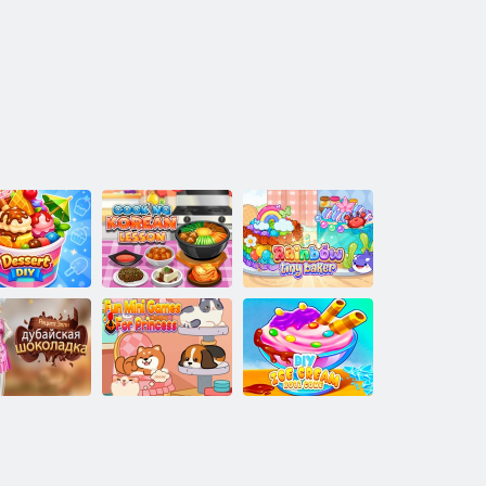
Korece Yemek
Gökkuşağı
lı Kendin Yap
Pişirme Dersleri
Minik Fırıncı
Prenses için
ies tarifi dubai
eğlenceli mini
Diy dondurma
çikolata bar
oyunlar
rulo konisi