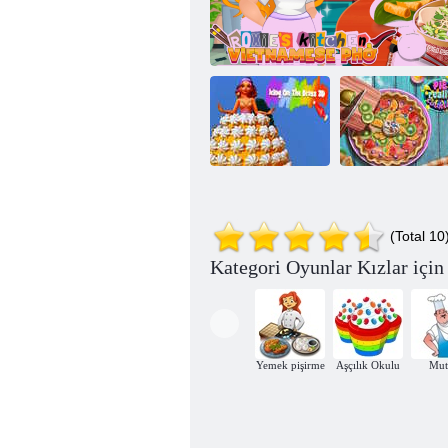
Pasta Gerçek
Elbise Üzerine
Hayatta Yemek
(Total 10
Buzlanma 3D
Roxie'nin Mutfağı: Vietnamca Pho
Pişirme
Kategori Oyunlar Kızlar içi
Yemek pişirme
Aşçılık Okulu
Mut