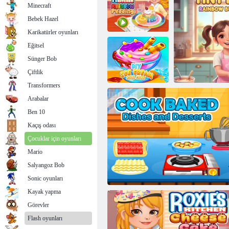
Minecraft
Bebek Hazel
Karikatürler oyunları
Eğitsel
Roxie'nin
Mutfağı:
Sünger Bob
Gökkuşağı
Pudingi
Havuç kek
Çiftlik
Transformers
Arabalar
Ben 10
Diy dondurma
rulo konisi
Kaçış odası
Çocuklar için oyunları
Mario
Salyangoz Bob
Minik Fırıncı: 
Sonic oyunları
Kayak yapma
Görevler
Flash oyunları