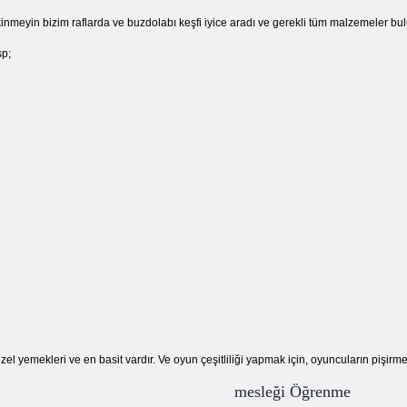
inmeyin bizim raflarda ve buzdolabı keşfi iyice aradı ve gerekli tüm malzemeler bulundu
p;
l yemekleri ve en basit vardır. Ve oyun çeşitliliği yapmak için, oyuncuların pişirme s
mesleği Öğrenme