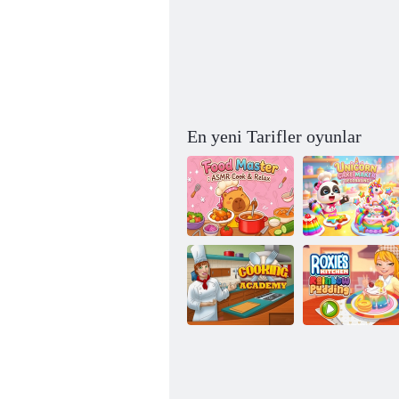
En yeni Tarifler oyunlar
Yemek Ustası:
Tek Boynuzlu
ASMR Cook &
Kek Makinesi
Relax
Dekorasyonu
Roxie'nin
Mutfağı:
Aşçılık
Gökkuşağı
Akademisi
Pudingi