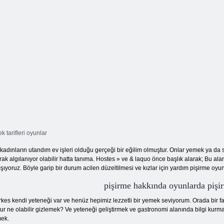
k tarifleri oyunlar
kadınların utandım ev işleri olduğu gerçeği bir eğilim olmuştur. Onlar yemek ya da sır
rak algılanıyor olabilir hatta tanıma. Hostes » ve & laquo önce başlık alarak; Bu aland
ışıyoruz. Böyle garip bir durum acilen düzeltilmesi ve kızlar için yardım pişirme oyu
pişirme hakkında oyunlarda pişirm
kes kendi yeteneği var ve henüz hepimiz lezzetli bir yemek seviyorum. Orada bir fav
ur ne olabilir gizlemek? Ve yeteneği geliştirmek ve gastronomi alanında bilgi kurma
ek.