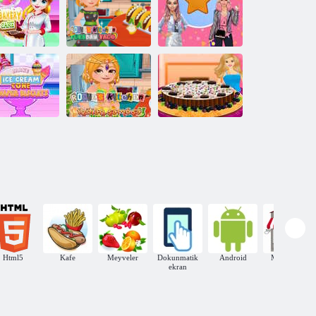
Roxie'nin
Mutfağı: Japon
Bebek Panda
Körisi
Ormanı Tarifleri
Roxie'nin
Tatlı Fırın
Mutfağı Salı
Skibidi Şeker
 Yengeç
zları Pastası
Taco
Mücadelesi
Dondurma
Roxie'nin
ülahı Gofret
Mutfağı Hint
Barbie Pasta
isküvi Yapın
Samosa
Süsleme
Html5
Kafe
Meyveler
Dokunmatik
Android
Mağazalar
ekran