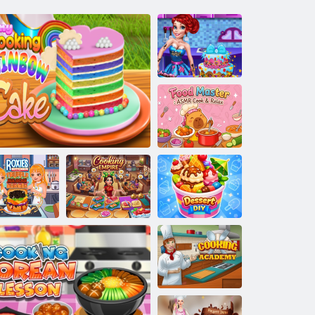
Düğün şefi
Yemek Ustası:
ASMR Cook &
Relax
Roxie'nin
utfağı: Trüf
Yemek
lgogi Burger
Midilli pişirme gökkuşağı kek
İmparatorluğu
Tatlı Kendin Yap