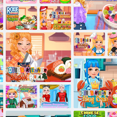
Bebek Taylor
Sarışın Sofya:
Şükran Günü
Tanghulu
Yemek
Roxie'nin
Roxie'nin
Mutfağı: Kimchi
Mutfağı Texas
Jjigae
Hotdog
Roxie'nin
Mutfağında
Mini Tart
Sarışın Sofya: Kuru Y
Mu