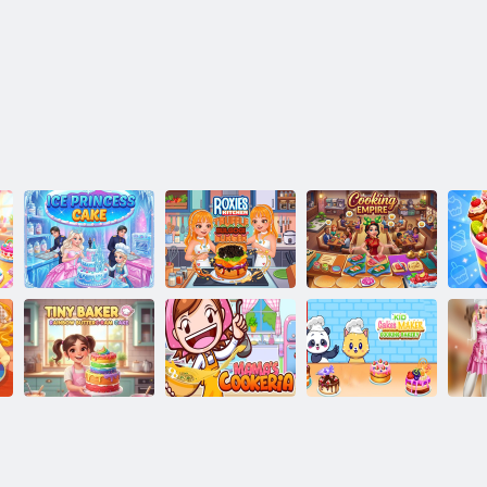
Roxie'nin
Buz Prensesi
Mutfağı: Trüf
Yemek
Pastası
Bulgogi Burger
İmparatorluğu
Tat
Minik Fırıncı:
Çocuk kek
Gökkuşağı
Mama’nın
üreticisi pişirme
Ell
Tereyağlı Kek
Coveria'sı
fırın