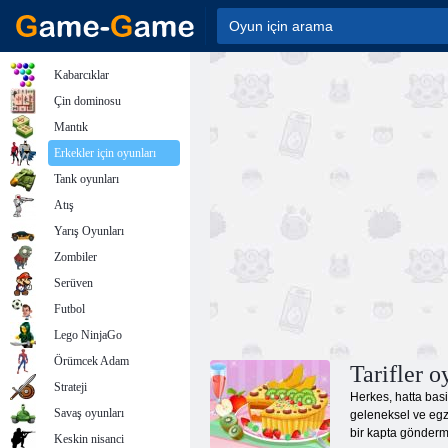
Kabarcıklar
Çin dominosu
Mantık
Erkekler için oyunları
Tank oyunları
Atış
Yarış Oyunları
Zombiler
Serüven
Futbol
Lego NinjaGo
Örümcek Adam
Tarifler o
Strateji
Herkes, hatta basi
Savaş oyunları
geleneksel ve egzo
bir kapta göndermek
Keskin nisanci