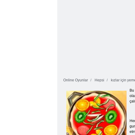
Online Oyunlar
Hepsi
kızlar için yeme
Bu 
ola
çal
Her
gur
etm