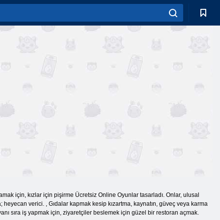
amak için, kızlar için pişirme Ücretsiz Online Oyunlar tasarladı. Onlar, ulusal
yna; heyecan verici. , Gıdalar kapmak kesip kızartma, kaynatın, güveç veya karma
iz yanı sıra iş yapmak için, ziyaretçiler beslemek için güzel bir restoran açmak.