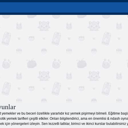
yunlar
t yemekler ve bu beceri özellikle yararlıdır kız yemek pişirmeyi bilmeli. Eğitime başl
tik yemek tarifleri çeşitli etkiler. Onları bilgilendirici, ama en önemlisi & ndash o
 için yönergeleri izleyin. Sen lezzetli tatlılar, birinci ve ikinci kurslar bulabilirsin