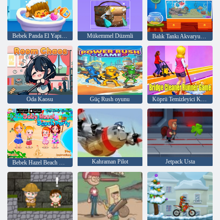
Bebek Panda El Yapımı Günlüğü
Mükemmel Düzenli
Balık Tankı Akvaryum Oyunu
Oda Kaosu
Güç Rush oyunu
Köprü Temizleyici Koşucu Oyunu
Kahraman Pilot
Jetpack Usta
Bebek Hazel Beach Party