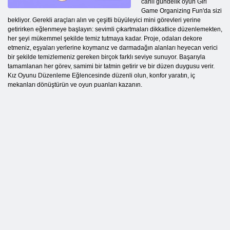
canlı gündelik oyun Girl
Game Organizing Fun'da sizi
bekliyor. Gerekli araçları alın ve çeşitli büyüleyici mini görevleri yerine
getirirken eğlenmeye başlayın: sevimli çıkartmaları dikkatlice düzenlemekten,
her şeyi mükemmel şekilde temiz tutmaya kadar. Proje, odaları dekore
etmeniz, eşyaları yerlerine koymanız ve darmadağın alanları heyecan verici
bir şekilde temizlemeniz gereken birçok farklı seviye sunuyor. Başarıyla
tamamlanan her görev, samimi bir tatmin getirir ve bir düzen duygusu verir.
Kız Oyunu Düzenleme Eğlencesinde düzenli olun, konfor yaratın, iç
mekanları dönüştürün ve oyun puanları kazanın.