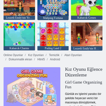
Lezzetli Emily'nin Yeni Bir Başlangıç
Kabarcık Gemes
Mahjong Fortuna
Kabarcık Charms
Puding Land 2
Lezzetli Emily'nin Home Sweet Home
Online Oyunlar
Kız Oyunları
Temizlik
Atari Oyunları
Dokunmatik ekran
Html5
Android
Kız Oyunu Eğlence
Düzenleme
Girl Game Organizing
Fun
Günlük ev işlerini yaratıcı bir
şekilde heyecan verici bir
maceraya dönüştürmek,