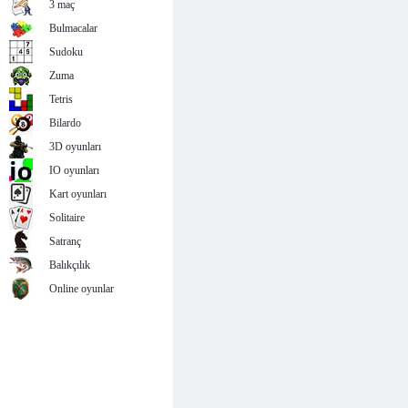
3 maç
Bulmacalar
Sudoku
Zuma
Tetris
Bilardo
3D oyunları
IO oyunları
Kart oyunları
Solitaire
Satranç
Balıkçılık
Online oyunlar