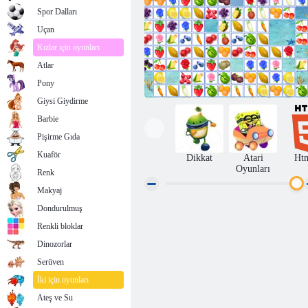
Spor Dalları
Uçan
Kızlar için oyunları
Atlar
Pony
Giysi Giydirme
Barbie
Pişirme Gıda
Kuaför
Dikkat
Atari
Ht
Oyunları
Renk
Makyaj
Dondurulmuş
Meyve Bağlantı
Renkli bloklar
Dinozorlar
Serüven
İki için oyunları
Ateş ve Su