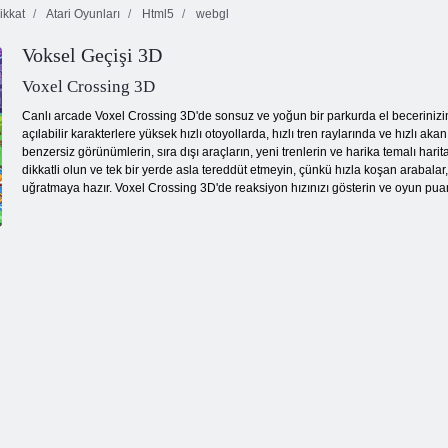
ikkat
Atari Oyunları
Html5
webgl
Voksel Geçişi 3D
Kuş Simülatörü
Ateş ve Su 4
Kelebek Kyodai
Voxel Crossing 3D
Canlı arcade Voxel Crossing 3D'de sonsuz ve yoğun bir parkurda el becerinizin he
açılabilir karakterlere yüksek hızlı otoyollarda, hızlı tren raylarında ve hızlı a
benzersiz görünümlerin, sıra dışı araçların, yeni trenlerin ve harika temalı harit
dikkatli olun ve tek bir yerde asla tereddüt etmeyin, çünkü hızla koşan arabalar
uğratmaya hazır. Voxel Crossing 3D'de reaksiyon hızınızı gösterin ve oyun puan