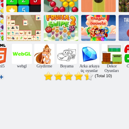
Kabarcık atıcı
M
Birleştirmek
destan
Sushi Tavla
Woodventure
mahjong
Büyü
bağlamak
Fruita Swipe 2
Mücevherleri
ml5
webgl
Giydirme
Boyama
Arka arkaya
Dekor
Ö
üç oyunlar
Oyunları
(Total 10)