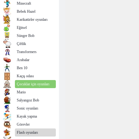
Minecraft
Bebek Hazel
Karikatürler oyunları
Eğitsel
Sünger Bob
Çiftlik
Transformers
Arabalar
Ben 10
Kaçış odası
Çocuklar için oyunları
Mario
Salyangoz Bob
Sonic oyunları
Kayak yapma
Görevler
Flash oyunları