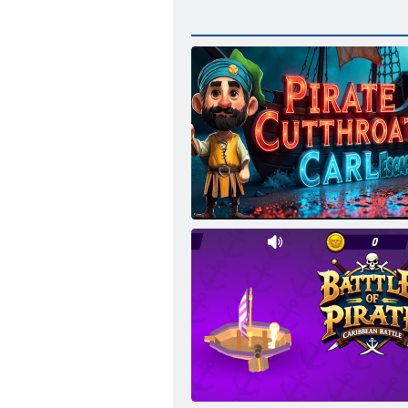
Korsan Acımasız Carl Kaçış