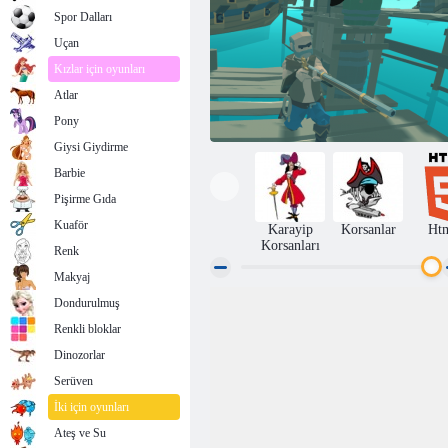
Spor Dalları
Uçan
Kızlar için oyunları
Atlar
Pony
Giysi Giydirme
Barbie
Pişirme Gıda
Kuaför
Karayip
Korsanlar
Ht
Korsanları
Renk
Makyaj
Dondurulmuş
Karayip Korsanları Savaşı
Renkli bloklar
Dinozorlar
Serüven
İki için oyunları
Ateş ve Su