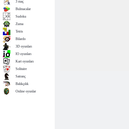
3 maç
Bulmacalar
Sudoku
Zuma
Tetris
Bilardo
3D oyunları
IO oyunları
Kart oyunları
Solitaire
Satranç
Balıkçılık
Online oyunlar