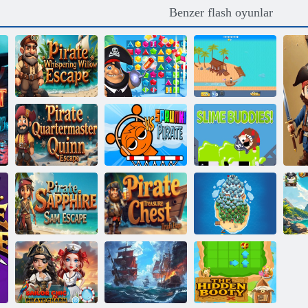
Benzer flash oyunlar
Korsan
Korsanlar Kayıp
Fısıldayan
Hazineyle
Söğütten Kaçış
Eşleşiyor
Yelken Macerası
Korsan
Malzeme
Sorumlusu
Sprunki vs
Sümük
Quinn'den Kaçış
Korsanlar
arkadaşları!
Korsan Hazine
Pirate Sapphire
Sandığı Trudy
Sam Escape
Escape
Korsan adası
Ko