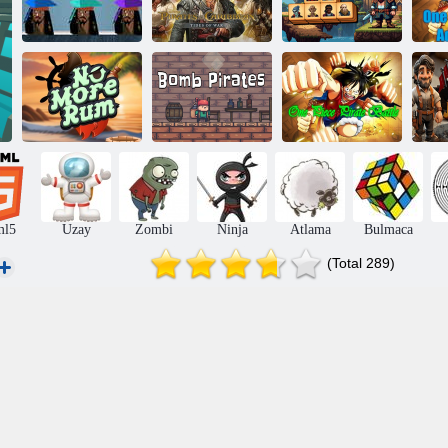
Karayip
Korsan
Korsanları:
Hazinesinden
Savaşın
Korsanlar
Kaçış
Gelgitleri
Mahjong
Bomba
Tek Parça
Ko
Artık Rom Yok
Korsanları
Korsan Savaşı
J
ml5
Uzay
Zombi
Ninja
Atlama
Bulmaca
(Total 289)