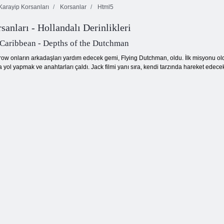
arayip Korsanları
Korsanlar
Html5
Korsan
sanları - Hollandalı Derinlikleri
Sailor Chic vs
Gemileri: İnşa
korsan cazibesi
ve Dövüş
Gizli ganimet
e Caribbean - Depths of the Dutchman
ow onların arkadaşları yardım edecek gemi, Flying Dutchman, oldu. İlk misyonu ol
ata yol yapmak ve anahtarları çaldı. Jack filmi yanı sıra, kendi tarzında hareket edece