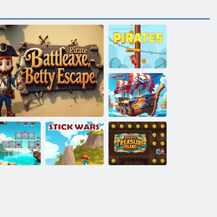
Korsanlar
Korsan Savaşı
Karayip Savaşı
Korsan Hazine
rsan Cennet
Korsan Battleaxe Betty Kaçış
Sopa savaşları
Adası