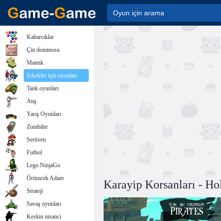
Kabarcıklar
Çin dominosu
Mantık
Erkekler için oyunları
Tank oyunları
Atış
Yarış Oyunları
Zombiler
Serüven
Futbol
Lego NinjaGo
Örümcek Adam
Karayip Korsanları - Hol
Strateji
Savaş oyunları
Keskin nisanci