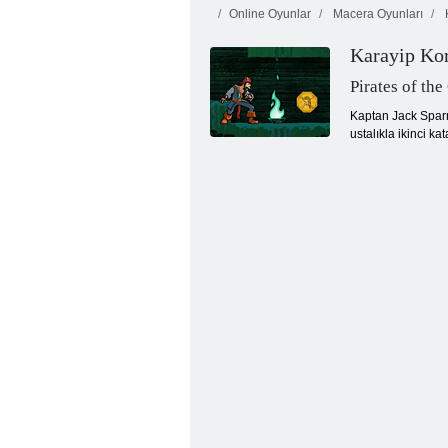
Online Oyunlar
Macera Oyunları
K
Karayip Kor
Pirates of th
Kaptan Jack Sparr
ustalıkla ikinci k
Korsan Karayip Savaşı Savaşı