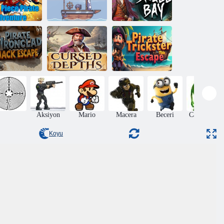
Tek Parça
Korsan
Macerası
Korsanın İkilisi
Kafatası Körfezi
Korsan
rsan Ironclad
Lanetli
Düzenbaz Tilda
ack'ten Kaçış
Derinlikler
Kaçış
Aksiyon
Mario
Macera
Beceri
Canavarlar
Koyu