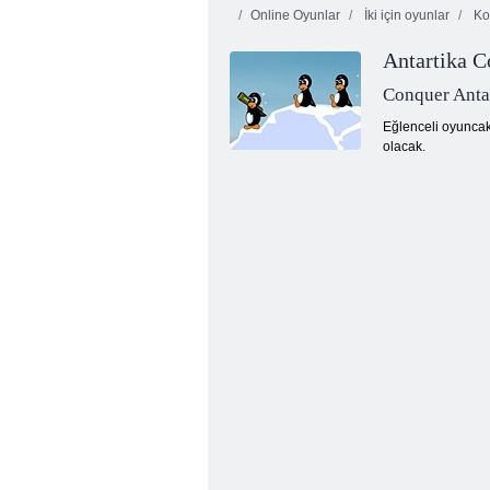
Online Oyunlar
İki için oyunlar
Ko
Antartika C
Conquer Anta
Eğlenceli oyuncak
olacak.
Sarhoş düello 2