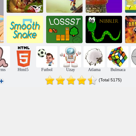
Duvardan
Büyük solucan
Bionoidy
duvara
Ra
Pürüzsüz Yılan
Kayıp
Nibbler
rms
Html5
Futbol
Uzay
Atlama
Bulmaca
(Total 5175)