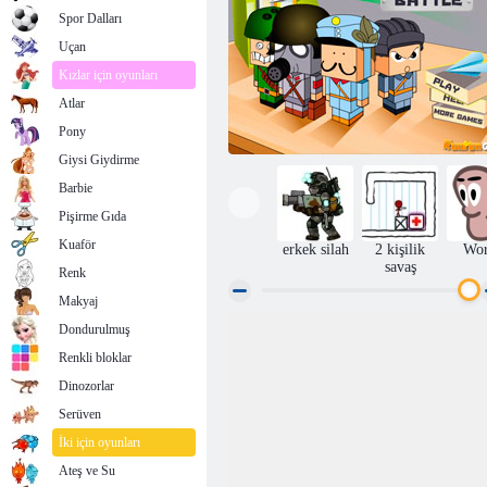
Spor Dalları
Uçan
Kızlar için oyunları
Atlar
Pony
Giysi Giydirme
Barbie
Pişirme Gıda
Kuaför
erkek silah
2 kişilik
Wo
savaş
Renk
Makyaj
Dondurulmuş
Kitaplık savaşı
Renkli bloklar
Dinozorlar
Serüven
İki için oyunları
Ateş ve Su