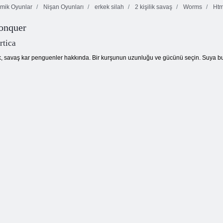
mik Oyunlar
Nişan Oyunları
erkek silah
2 kişilik savaş
Worms
Htm
onquer
Yumurta Çalmak
Kahramanlar
Silah Çağı
Okçular
Papercraft Wars
rtica
, savaş kar penguenler hakkında. Bir kurşunun uzunluğu ve gücünü seçin. Suya buz