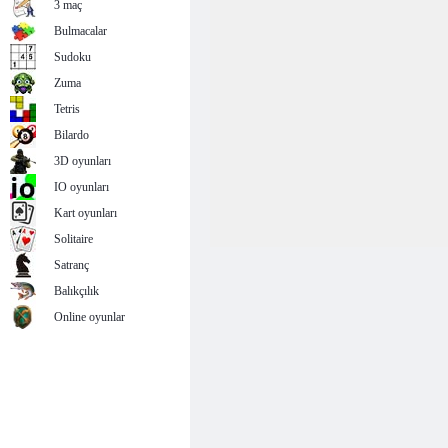
3 maç
Bulmacalar
Sudoku
Zuma
Tetris
Bilardo
3D oyunları
IO oyunları
Kart oyunları
Solitaire
Satranç
Balıkçılık
Online oyunlar