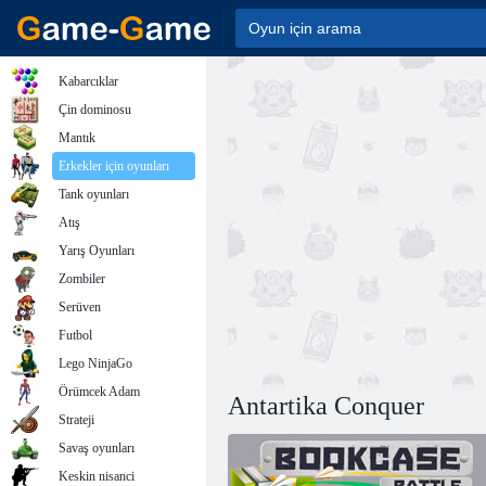
Kabarcıklar
Çin dominosu
Mantık
Erkekler için oyunları
Tank oyunları
Atış
Yarış Oyunları
Zombiler
Serüven
Futbol
Lego NinjaGo
Örümcek Adam
Antartika Conquer
Strateji
Savaş oyunları
Keskin nisanci