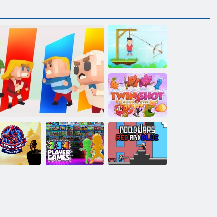
Bay Archer
Twin Shot 2 İyi
ve Kötü
çu Düellosu
2-3-4 Kişilik
Noobwars
ölge Dövüşü
Kowara
Oyunlar
Kırmızı ve Mavi