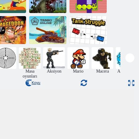
Effing
Mantıksal
dye savaşları
Solucanlar 2
Solucan
Solucanlar
Armagedon
Tank online
Tank Mücadelesi
Masa
Aksiyon
Mario
Macera
Ateş ve Su
oyunları
Koyu