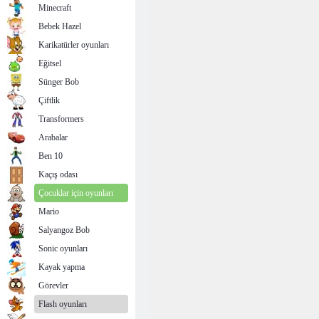
Minecraft
Bebek Hazel
Karikatürler oyunları
Eğitsel
Sünger Bob
Çiftlik
Transformers
Arabalar
Ben 10
Kaçış odası
Çocuklar için oyunları
Mario
Salyangoz Bob
Sonic oyunları
Kayak yapma
Görevler
Flash oyunları