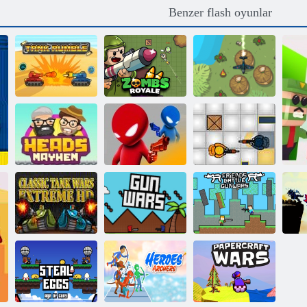
Benzer flash oyunlar
Tank
Zombs Royale.
Hava Kuvvetleri
Gümbürtüsü
io
Mücadele
Battlefield Brawl
Başkanlar
İşbirliği
Mayhem
Sarhoş düello
Mücadelesi
Klasik Tank
Arkadaşlar
Savaşları
Gunwars ile
Ok
Extreme HD
Silah savaşları
Savaşıyor
G