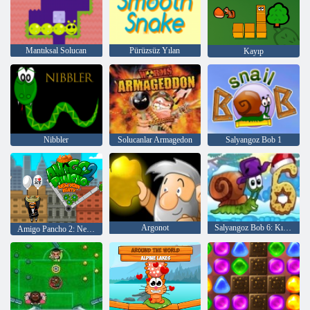
Mantıksal Solucan
Pürüzsüz Yılan
Kayıp
Nibbler
Solucanlar Armagedon
Salyangoz Bob 1
Argonot
Salyangoz Bob 6: Kış Hikayesi
Amigo Pancho 2: New York Partisi