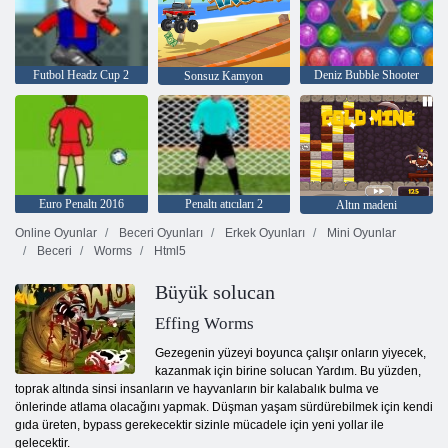
Futbol Headz Cup 2
Deniz Bubble Shooter
Sonsuz Kamyon
Euro Penaltı 2016
Penaltı atıcıları 2
Altın madeni
Online Oyunlar
Beceri Oyunları
Erkek Oyunları
Mini Oyunlar
Beceri
Worms
Html5
Büyük solucan
Effing Worms
Gezegenin yüzeyi boyunca çalışır onların yiyecek,
kazanmak için birine solucan Yardım. Bu yüzden,
toprak altında sinsi insanların ve hayvanların bir kalabalık bulma ve
önlerinde atlama olacağını yapmak. Düşman yaşam sürdürebilmek için kendi
gıda üreten, bypass gerekecektir sizinle mücadele için yeni yollar ile
gelecektir.