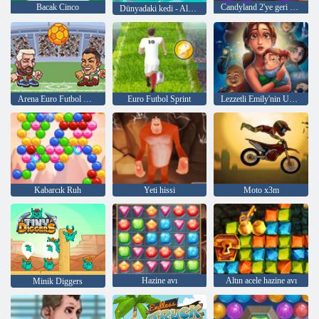
Bacak Cinco
Candyland 2'ye geri dön
Dünyadaki kedi - Alpine Lakes
Arena Euro Futbol Heads
Euro Futbol Sprint
Lezzetli Emily'nin Umutlar ve Korkular
Kabarcık Ruh
Yeti hissi
Moto x3m
Hazine avı
Altın acele hazine avı
Minik Diggers