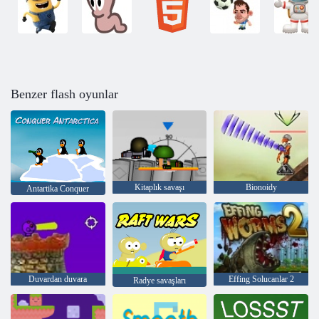
Benzer flash oyunlar
Kitaplık savaşı
Bionoidy
Antartika Conquer
Duvardan duvara
Effing Solucanlar 2
Radye savaşları