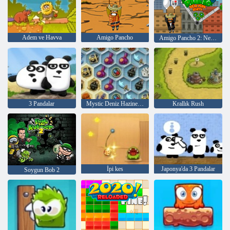
Adem ve Havva
Amigo Pancho
Amigo Pancho 2: New York Partisi
3 Pandalar
Mystic Deniz Hazineleri
Krallık Rush
İpi kes
Japonya'da 3 Pandalar
Soygun Bob 2