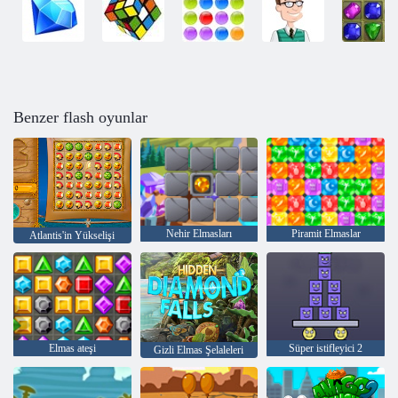
Benzer flash oyunlar
Nehir Elmasları
Piramit Elmaslar
Atlantis'in Yükselişi
Elmas ateşi
Süper istifleyici 2
Gizli Elmas Şelaleleri