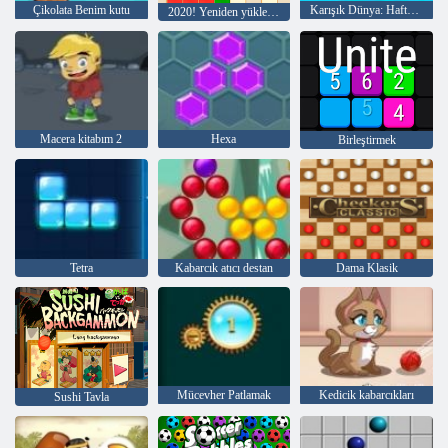
Çikolata Benim kutu
Karışık Dünya: Hafta Sonu
2020! Yeniden yüklenmiş
Macera kitabım 2
Hexa
Birleştirmek
Tetra
Kabarcık atıcı destan
Dama Klasik
Mücevher Patlamak
Kedicik kabarcıkları
Sushi Tavla