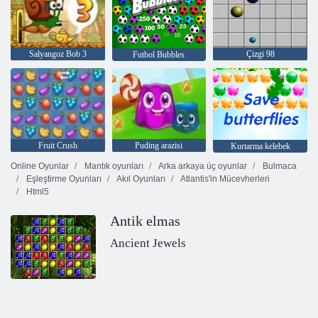
Salyangoz Bob 3
Çizgi 98
Futbol Bubbles
Fruit Crush
Puding arazisi
Kurtarma kelebek
Online Oyunlar
Mantık oyunları
Arka arkaya üç oyunlar
Bulmaca
Eşleştirme Oyunları
Akıl Oyunları
Atlantis'in Mücevherleri
Html5
Antik elmas
Ancient Jewels