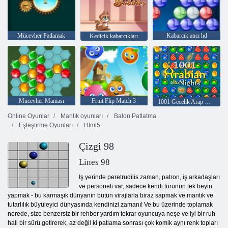
Mücevher Patlamak
Kabarcık atıcı hd
Kedicik kabarcıkları
Mücevher Maniası
Fruit Flip Match 3
1001 Gecelik Arap Geceleri
Online Oyunlar
Mantık oyunları
Balon Patlatma
Eşleştirme Oyunları
Html5
Çizgi 98
Lines 98
Iş yerinde peretrudilis zaman, patron, iş arkadaşları
ve personeli var, sadece kendi türünün tek beyin
yapmak - bu karmaşık dünyanın bütün virajlarla biraz sapmak ve mantık ve
tutarlılık büyüleyici dünyasında kendinizi zamanı! Ve bu üzerinde toplamak
nerede, size benzersiz bir rehber yardım tekrar oyuncuya neşe ve iyi bir ruh
hali bir sürü getirerek, az değil ki patlama sonrası çok komik aynı renk topları