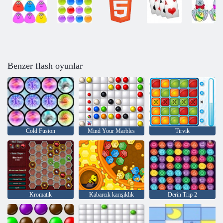
Benzer flash oyunlar
Cold Fusion
Mind Your Marbles
Tirvik
Kromatik
Kabarcık karışıklık
Derin Trip 2