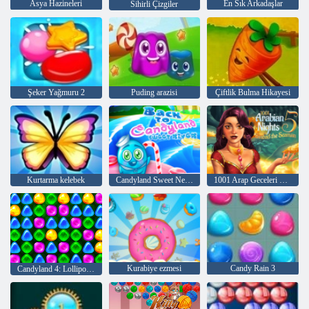
Asya Hazineleri
En Sık Arkadaşlar
Sihirli Çizgiler
Şeker Yağmuru 2
Puding arazisi
Çiftlik Bulma Hikayesi
Kurtarma kelebek
Candyland Sweet Nehri'ne geri dön
1001 Arap Geceleri 5: Sinbad Seaman
Kurabiye ezmesi
Candy Rain 3
Candyland 4: Lollipop Bahçesi