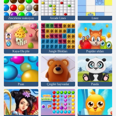
Zincirleme reaksiyon
Arcade Lines
Linez
Kaya-Ola jöle
Jungle Blokları
Popüler ırkları
Puan
Çizgiler hayvanlar
Panda