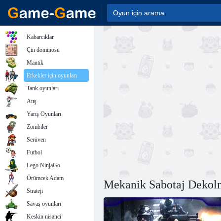
Kabarcıklar
Çin dominosu
Mantık
Erkekler için oyunları
Tank oyunları
Atış
Yarış Oyunları
Zombiler
Serüven
Futbol
Lego NinjaGo
Örümcek Adam
Mekanik Sabotaj Dekol
Strateji
Savaş oyunları
Keskin nisanci