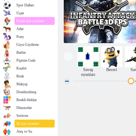
Spor Dalları
Uçan
Kızlar için oyunları
Atlar
Pony
Giysi Giydirme
Barbie
Pişirme Gıda
Kuaför
Savaş
Beceri
Sa
oyunları
Renk
Makyaj
Dondurulmuş
Piyade Saldırı Savaşı 3D FPS
Renkli bloklar
Dinozorlar
Serüven
İki için oyunları
Ateş ve Su