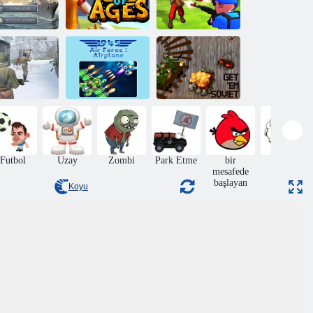
Küçük
942 Pasifik
Çağların
Komutan.
Cephesi
Çatışması
Kırmızı ve Mavi
1945 Hava
Kuvvetleri:
Onları Sovyet'e
Savaş 1942
Uçak
alın
Futbol
Uzay
Zombi
Park Etme
bir
Atlama
mesafede
başlayan
Koyu