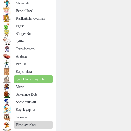
Minecraft
Bebek Hazel
Karikatürler oyunları
Eğitsel
Sünger Bob
Çiftlik
Transformers
Arabalar
Ben 10
Kaçış odası
Çocuklar için oyunları
Mario
Salyangoz Bob
Sonic oyunları
Kayak yapma
Görevler
Flash oyunları