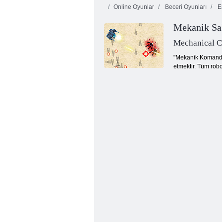
Online Oyunlar
Beceri Oyunları
Er
Mekanik Sa
Mechanical 
"Mekanik Komando iş
etmektir. Tüm robo
Galaksiler arası Battı