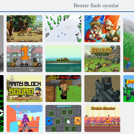
Benzer flash oyunlar
Efsanelerin
Canavar
Çağların
Silahşörler Barut
Kahramanları
Çatışması
vs Çelik
İmparatorluğu
Kuşatma
ada
Blitz Taktikleri
Helikopter ve
GunGame
Tank Savaşı Çöl
Ordu Blok
Paintball
Fırtınası Çok
Takımı
Savaşları
Oyunculu