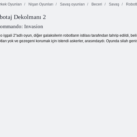
kek Oyunları
Nişan Oyunları
Savaş oyunları
Beceri
Savaş
Robotl
botaj Dekolmanı 2
Ateş Robotu
Hit Uzman 3D
Bellekbot
Atıcısı
Commando: Invasion
gali 2"adlı oyun, diğer galaksilerin robotların istilası tarafından tahrip edildi, bel
tları yok ve gezegeni korumak için istendi askerler, arasındaydı. Oyunda silah geniş 