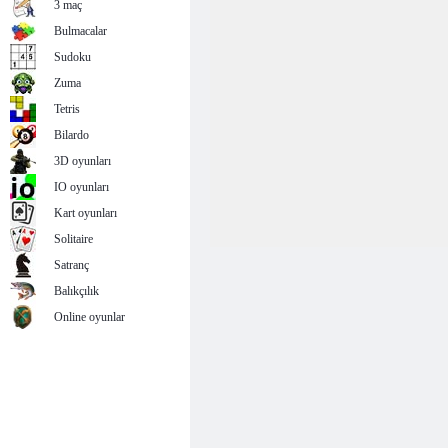
3 maç
Bulmacalar
Sudoku
Zuma
Tetris
Bilardo
3D oyunları
IO oyunları
Kart oyunları
Solitaire
Satranç
Balıkçılık
Online oyunlar