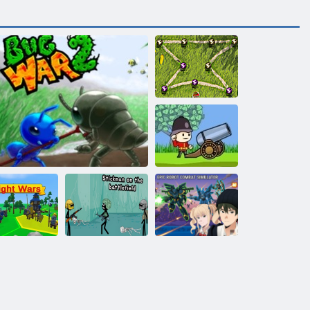
Savaş böcekleri
Askerler ve top:
Dağ Saldırı
Epik Robot
Şövalye
Savaş alanında
Savaş
Savaşları
Bug War 2
çöp adam
Simülatörü