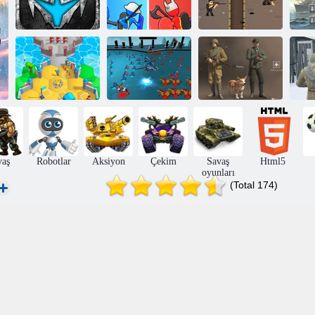
Eyalet Savaşları:
Hepsini
1
Savaş Yolu
Fethedin
Tüfek Saldırısı
Savaş
Simülatörü -
Büyü Savaşları
Sandbox
Savaş 1942
vaş
Robotlar
Aksiyon
Çekim
Savaş
Html5
oyunları
(Total 174)