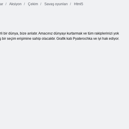
ar
Aksiyon
Çekim
Savaş oyunları
Html5
irli bir dünya, bize anlatır. Amacınız dünyayı kurtarmak ve tüm rakiplerinizi yok
bir seçim erişimine sahip olacaktır. Grafik katı Pyaterochka ve iyi hak ediyor.