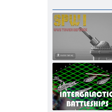
Spw I Ww2 Kule Savunması