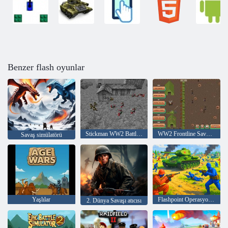
Benzer flash oyunlar
Stickman WW2 Battle Simulator
WW2 Frontline Savunma
Savaş simülatörü
Yaşlılar
Flashpoint Operasyonu: Kırmızı - Mavi Savaş
2. Dünya Savaşı atıcısı