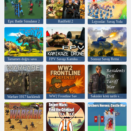
Epic Battle Simulator 2
Raidfield 2
Lejyonlar: Savaş Yolu
Tamamen doğru savaş simülatörü 2
FPV Savaşı Kamikaze Drone
Sonsuz Savaş Remaster
WW2 Frontline Savunma
Sakinler kötü tarife savaşı
Warfare 1917 hacklendi