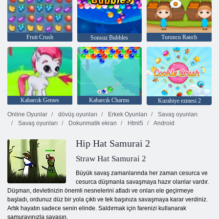
Fruit Crush
Turuncu Ranch
Sonsuz Bubbles
Kabarcık Gemes
Kabarcık Charms
Kurabiye ezmesi 2
Online Oyunlar
dövüş oyunları
Erkek Oyunları
Savaş oyunları
Savaş oyunları
Dokunmatik ekran
Html5
Android
Hip Hat Samurai 2
Straw Hat Samurai 2
Büyük savaş zamanlarında her zaman cesurca ve
cesurca düşmanla savaşmaya hazır olanlar vardır.
Düşman, devletinizin önemli nesnelerini atladı ve onları ele geçirmeye
başladı, ordunuz düz bir yola çıktı ve tek başınıza savaşmaya karar verdiniz.
Artık hayatın sadece senin elinde. Saldırmak için farenizi kullanarak
samurayınızla savaşın.