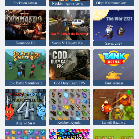
Stickman savaşı
Okçu Kahramanları: Kale Savaşı
Keskin nişancı savaşları: suçluyu bulun
Komando III
Savaş V: Hayatta Kalanın Yolu
Savaş 2727
Epic Battle Simulator 2
Cod Duty Çağrı FPS
Tank arenası
Kelebek Kyodai
Lanetli Hazine 2
Ateş ve Su 4