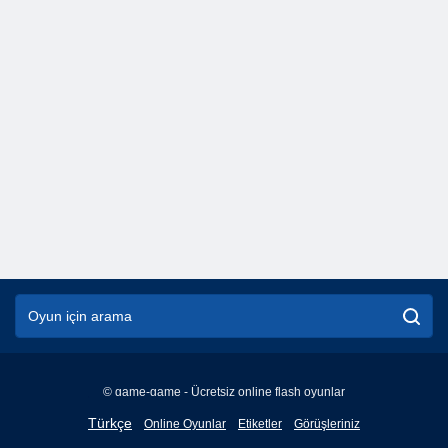
© game-game - Ücretsiz online flash oyunlar
English
Türkçe
Online Oyunlar
Etiketler
Görüşleriniz