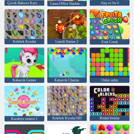
Çocuk Bakıcısı Kaytarmak 2
Ateş ve Su 4
Laura Office Slacking Off
Kelebek Kyodai
Lanetli Hazine 2
Fruit Crush
Kabarcık Gemes
Kabarcık Charms
Onbir onbir
Kelebek Kyodai HD
Renkli bloklar
Kurabiye ezmesi 2