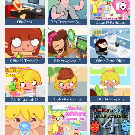
Ofis Anna
Ofis Timewaster Şampiyonu
Office 10 Kaytarmak
Office 11 Tembelliği
Ofis yavaşlama - 7
Ofiste Zaman Öldür
Dedektif - slacking
Ofis 14 yavaşlama
Ofis Kaytarmak 13