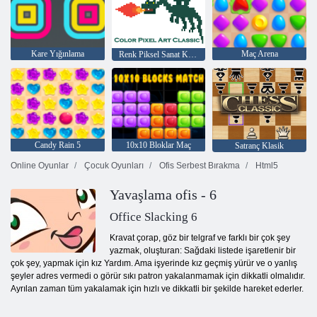
Kare Yığınlama
Maç Arena
Renk Piksel Sanat Klasik
Candy Rain 5
10x10 Bloklar Maç
Satranç Klasik
Online Oyunlar
Çocuk Oyunları
Ofis Serbest Bırakma
Html5
Yavaşlama ofis - 6
Office Slacking 6
Kravat çorap, göz bir telgraf ve farklı bir çok şey
yazmak, oluşturan: Sağdaki listede işaretlenir bir
çok şey, yapmak için kız Yardım. Ama işyerinde kız geçmiş yürür ve o yanlış
şeyler adres vermedi o görür sıkı patron yakalanmamak için dikkatli olmalıdır.
Ayrılan zaman tüm yakalamak için hızlı ve dikkatli bir şekilde hareket ederler.