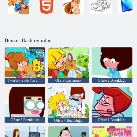
Benzer flash oyunlar
Ofis 9 Kaytarmak
Ofiste 2 Bozukluğu
Zayıflamış ofis Paskalya baskısı 8
Ofiste 3 Bozukluğu
Ofiste 1 Bozukluğu
Ofiste 4 Bozukluğu