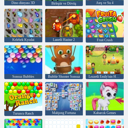
Dino dünyası 3D
Ateş ve Su 4
Birleştir ve Dövüş
Kelebek Kyodai
Lanetli Hazine 2
Fruit Crush
Sonsuz Bubbles
Bubble Shooter Sonsuz
Lezzetli Emily'nin Home Sweet Home
Mahjong Fortuna
Kabarcık Gemes
Turuncu Ranch