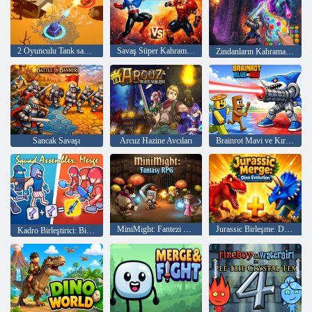
2 Oyunculu Tank savaşı
Savaş Süper Kahraman Dövüşünü Birleştir
Zindanların Kahramanları: 3'lü Eşleştirme RPG'si
Sancak Savaşı
Arcuz Hazine Avcıları
Brainrot Mavi ve Kırmızı
MiniMight: Fantezi RPG
Jurassic Birleşme: Dino Evrimi
Kadro Birleştirici: Birleştirme