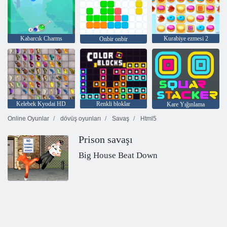
Kabarcık Charms
Kurabiye ezmesi 2
Onbir onbir
Kelebek Kyodai HD
Renkli bloklar
Kare Yığınlama
Online Oyunlar
dövüş oyunları
Savaş
Html5
Prison savaşı
Big House Beat Down