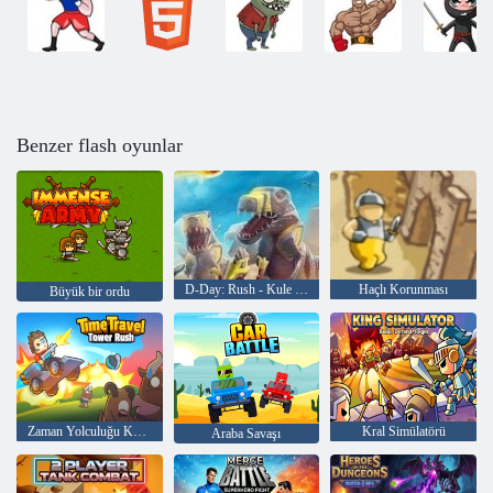
Benzer flash oyunlar
D-Day: Rush - Kule Savunma
Haçlı Korunması
Büyük bir ordu
Zaman Yolculuğu Kulesi Hızı
Kral Simülatörü
Araba Savaşı