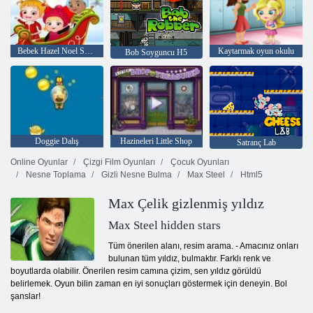
Bebek Hazel Noel Sürpriz
Kaytarmak oyun okulu
Bob Soyguncu H5
Doggie Dalış
Hazineleri Little Shop
Satranç Lab
Online Oyunlar
Çizgi Film Oyunları
Çocuk Oyunları
Nesne Toplama
Gizli Nesne Bulma
Max Steel
Html5
Max Çelik gizlenmiş yıldız
Max Steel hidden stars
Tüm önerilen alanı, resim arama. - Amacınız onları
bulunan tüm yıldız, bulmaktır. Farklı renk ve
boyutlarda olabilir. Önerilen resim camına çizim, sen yıldız görüldü
belirlemek. Oyun bilin zaman en iyi sonuçları göstermek için deneyin. Bol
şanslar!