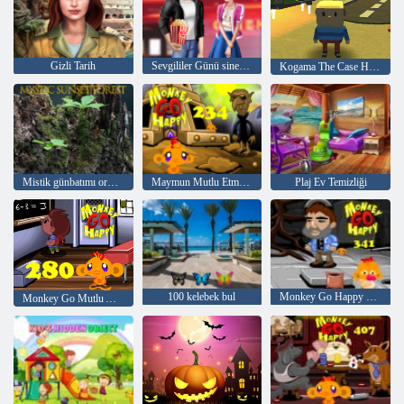
Gizli Tarih
Sevgililer Günü sineması
Kogama The Case Hayalet evi
Mistik günbatımı ormanı
Maymun Mutlu Etme Aşaması 234
Plaj Ev Temizliği
100 kelebek bul
Monkey Go Happy Stage 341
Monkey Go Mutlu Aşama 280