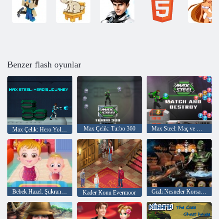
Benzer flash oyunlar
Max Çelik: Turbo 360
Max Steel: Maç ve Destroy
Max Çelik: Hero Yolculuğu
Bebek Hazel. Şükran eğlenceli
Gizli Nesneler Korsan Hazine
Kader Konu Evermoor