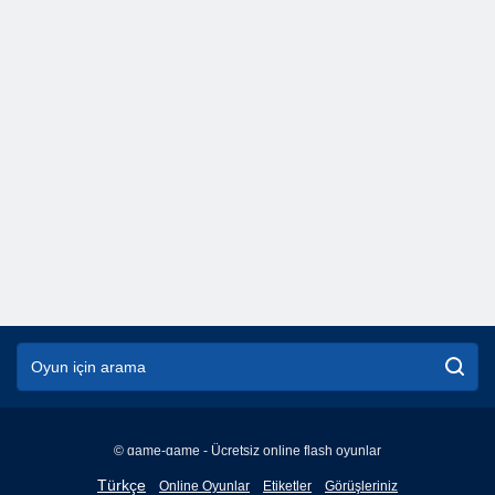
© game-game - Ücretsiz online flash oyunlar
English
Türkçe
Online Oyunlar
Etiketler
Görüşleriniz