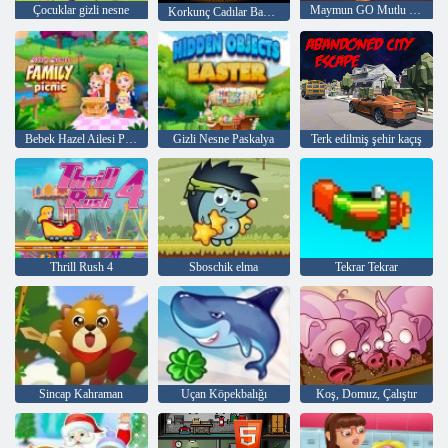
Çocuklar gizli nesne
Maymun GO Mutlu Sahne 407
Korkunç Cadılar Bayramı Partisi
Bebek Hazel Ailesi Pikniği
Gizli Nesne Paskalya
Terk edilmiş şehir kaçış
Thrill Rush 4
Sboschik elma
Tekrar Tekrar
Sincap Kahraman
Uçan Köpekbalığı
Koş, Domuz, Çalıştır