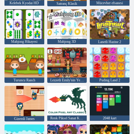
Kelebek Kyodai HD
Mücevher efsanesi
Satranç Klasik
Mahjong Hikayesi
Mahjong 3D
Lanetli Hazine 2
Turuncu Ranch
Lezzetli Emily'nin Yeni Bir Başlangıç
Puding Land 2
Renk Piksel Sanat Klasik
2048 kart
Gizemli James