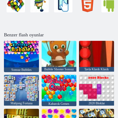
Benzer flash oyunlar
Bubble Shooter Sonsuz
Tavla Klasik Klasik
Sonsuz Bubbles
Mahjong Fortuna
2020 Bloklar
Kabarcık Gemes