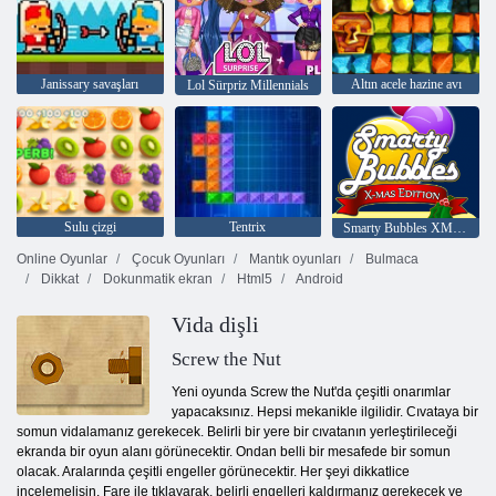
Janissary savaşları
Altın acele hazine avı
Lol Sürpriz Millennials
Sulu çizgi
Tentrix
Smarty Bubbles XMas Sürümü
Online Oyunlar
Çocuk Oyunları
Mantık oyunları
Bulmaca
Dikkat
Dokunmatik ekran
Html5
Android
Vida dişli
Screw the Nut
Yeni oyunda Screw the Nut'da çeşitli onarımlar
yapacaksınız. Hepsi mekanikle ilgilidir. Cıvataya bir
somun vidalamanız gerekecek. Belirli bir yere bir cıvatanın yerleştirileceği
ekranda bir oyun alanı görünecektir. Ondan belli bir mesafede bir somun
olacak. Aralarında çeşitli engeller görünecektir. Her şeyi dikkatlice
incelemelisin. Fare ile tıklayarak, belirli engelleri kaldırmanız gerekecek ve