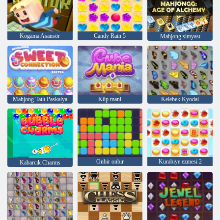
Kogama Asansör
Candy Rain 5
Mahjong simyası
Mahjong Tatlı Paskalya
Küp mani
Kelebek Kyodai
Onbir onbir
Kurabiye ezmesi 2
Kabarcık Charms