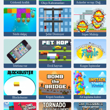
Görkemli krallık
Askerler ve top: Dağ Saldırı
Okçu Kahramanları: Kale Savaşı
Süslü dalgıç
Şehir Destroyer
Süper Muhrip
Telefona vur
Evcil hayvan
Kızgın İspinozlar
Köprü bombala
Alt kaplama kulesi
Blocksbuster