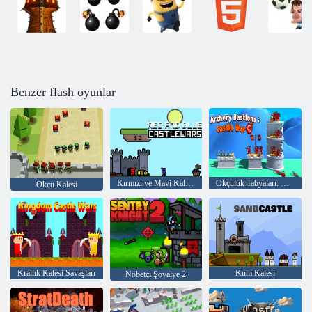
Benzer flash oyunlar
Kırmızı ve Mavi Kale Savaşları
Okçuluk Tabyaları: Kale Savaşı
Okçu Kalesi
Krallık Kalesi Savaşları
Kum Kalesi
Nöbetçi Şövalye 2