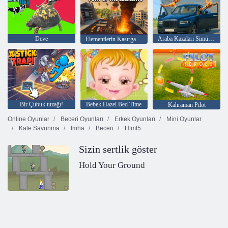
Deve
Araba Kazaları Simülatörü
Elementlerin Kasırga Öfkesi
Bir Çubuk tuzağı!
Bebek Hazel Bed Time
Kahraman Pilot
Online Oyunlar
Beceri Oyunları
Erkek Oyunları
Mini Oyunlar
Kale Savunma
Imha
Beceri
Html5
Sizin sertlik göster
Hold Your Ground