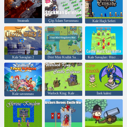
Strateath
Çöp Adam Savunması
Kale Haçlı Seferi
Kale Savaşları 2
Dört Mini Krallık Savaşı
Kale Savaşları: Hücre Savaşı
Warlock King: Kale Savunması
İnek kalesi
Kule savunması