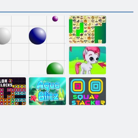
Kris Mahjong
Kabarcık Gemes
enkli bloklar
Çizgi 98
Aqua Blitz
Kare Yığınlama