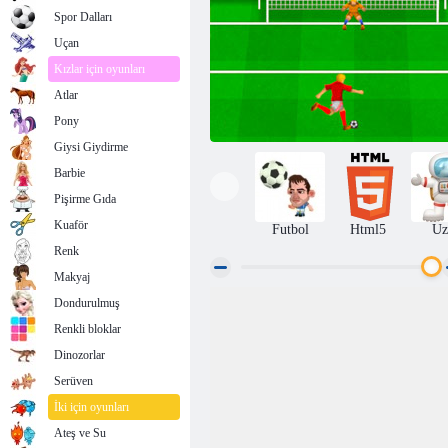
Spor Dalları
Uçan
Kızlar için oyunları
Atlar
Pony
Giysi Giydirme
Barbie
Pişirme Gıda
Kuaför
Futbol
Html5
Uz
Renk
Makyaj
Dondurulmuş
Penaltı atışları: Euro Cup 2016
Renkli bloklar
Dinozorlar
Serüven
İki için oyunları
Ateş ve Su