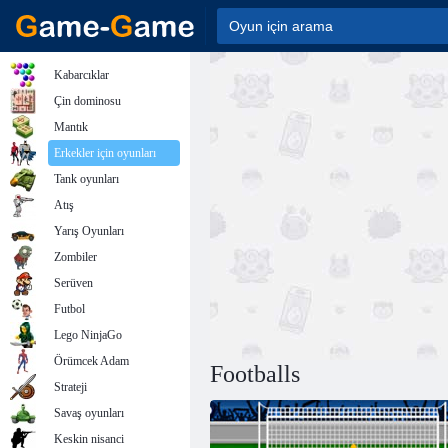
Kabarcıklar
Çin dominosu
Mantık
Erkekler için oyunları
Tank oyunları
Atış
Yarış Oyunları
Zombiler
Serüven
Futbol
Lego NinjaGo
Örümcek Adam
Footballs
Strateji
Savaş oyunları
Keskin nisanci