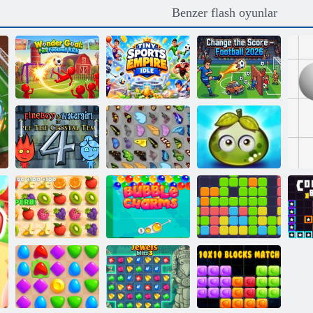
Benzer flash oyunlar
Harika Gol:
Minik Spor
Eğlenceli Futbol
İmparatorluğu
Skoru Değiştir
Vuruşu
Boşta
— Futbol 2026
Macera sulu
Ateş ve Su 4
Kelebek Kyodai
meyveler
Kabarcık
Sulu çizgi
Charms
Onbir onbir
R