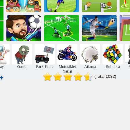
Ayak Chinko
Euro 2016
Futbol Koşu
1 vs 1 futbol
Fu
Dünya Kupası
Voleybol 2020
Futbol 2020
2020 Futbol
H
ay
Zombi
Park Etme
Motosiklet
Atlama
Bulmaca
Yarışı
(Total 1092)