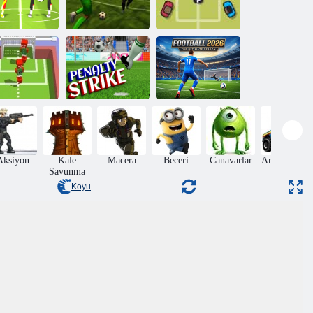
3D Futbol
tbol Fiziği 2
Şampiyonları
Piksel Savaşları
edefi Çevir
Penaltı Vuruşu
Futbol 2026
Aksiyon
Kale
Macera
Beceri
Canavarlar
Araba yarışı
Savunma
Koyu