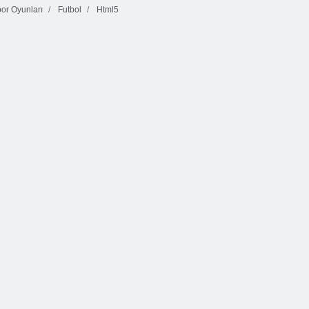
or Oyunları
Futbol
Html5
Mücevher Blitz
10x10 Bloklar
Maç Arena
3
Maç