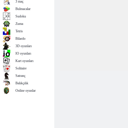
3 maç
Bulmacalar
Sudoku
Zuma
Tetris
Bilardo
3D oyunları
IO oyunları
Kart oyunları
Solitaire
Satranç
Balıkçılık
Online oyunlar