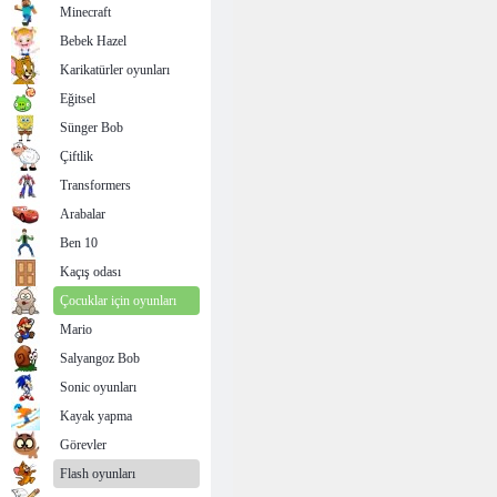
Minecraft
Bebek Hazel
Karikatürler oyunları
Eğitsel
Sünger Bob
Çiftlik
Transformers
Arabalar
Ben 10
Kaçış odası
Çocuklar için oyunları
Mario
Salyangoz Bob
Sonic oyunları
Kayak yapma
Görevler
Flash oyunları