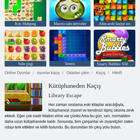
Kris Mahjong
Macera sulu meyveler
Altın acele hazine avı
Sulu çizgi
Tentrix
Smarty Bubbles XMas Sürümü
Online Oyunlar
oyunlar kaçış
Odadan çıkın
Kaçış
Html5
Kütüphaneden Kaçış
Library Escape
Her zaman sıralama eski kitaplar aracılığıyla,
kütüphaneyi ziyaret ve kendinizi ilginç okuma zevk
ekledi. Eğer çok nadir kitabın eline var çünkü Ama bu gün, sen, normalden
daha uzun kütüphanede kaldı. Sonunda, tüm çalışanlar ve ziyaretçiler zaten
odayı terk ettikten ve kilitli bulundu. Bu durumdan bir çıkış yolu bulun.