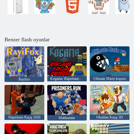
Benzer flash oyunlar
Kogama: Hapishaneden Kaçış
Ultimate Mario koşusu
Rayifox
Hapishane Kaçış 2020
Okuldan Kaçış 3D
Mahkumlar