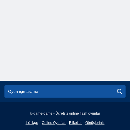
© game-game - Ücretsiz online flash oyunlar
English
Türkçe
Online Oyunlar
Etiketler
Görüşleriniz