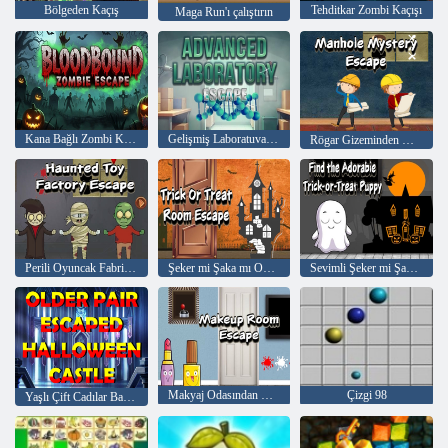
Bölgeden Kaçış
Tehditkar Zombi Kaçışı
Maga Run'ı çalıştırın
Kana Bağlı Zombi Kaçışı
Gelişmiş Laboratuvardan Kaçış
Rögar Gizeminden Kaçış
Perili Oyuncak Fabrikasından Kaçış
Şeker mi Şaka mı Odadan Kaçış
Sevimli Şeker mi Şaka mı Köpek Yavrusunu Bulun
Makyaj Odasından Kaçış
Çizgi 98
Yaşlı Çift Cadılar Bayramı Kalesinden Kaçtı