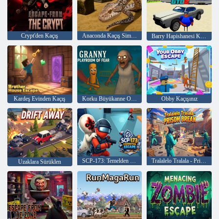
Crypt'den Kaçış
Anaconda Kaçış Simülatörü
Barry Hapishanesi Koşusu GTO 6
Kardeş Evinden Kaçış
Korku Büyükanne Oyun Odası
Obby Kaçışınız
SCP-173: Temelden Kaçış
Tralalelo Tralala - Prison Break
Uzaklara Sürüklen