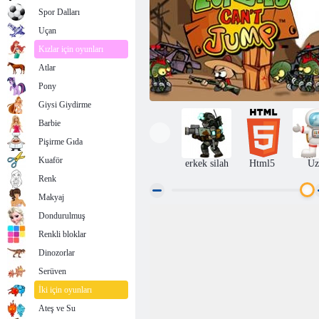
Spor Dalları
Uçan
Kızlar için oyunları
Atlar
Pony
Giysi Giydirme
Barbie
Pişirme Gıda
Kuaför
erkek silah
Html5
Uz
Renk
Makyaj
Dondurulmuş
Zombies Jump olamaz
Renkli bloklar
Dinozorlar
Serüven
İki için oyunları
Ateş ve Su