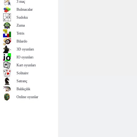
3 maç
Bulmacalar
Sudoku
Zuma
Tetris
Bilardo
3D oyunları
IO oyunları
Kart oyunları
Solitaire
Satranç
Balıkçılık
Online oyunlar