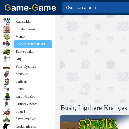
Kabarcıklar
Çin dominosu
Mantık
Erkekler için oyunları
Tank oyunları
Atış
Yarış Oyunları
Zombiler
Serüven
Futbol
Lego NinjaGo
Örümcek Adam
Bush, İngiltere Kraliçes
Strateji
Savaş oyunları
Keskin nisanci