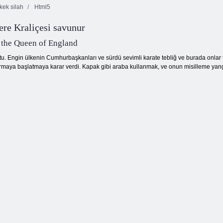
kek silah
Html5
ere Kraliçesi savunur
Renk Piksel
Sanat Klasik
Maç Arena
Candy Rain 5
 the Queen of England
ktu. Engin ülkenin Cumhurbaşkanları ve sürdü sevimli karate tebliğ ve burada onlar 
kırmaya başlatmaya karar verdi. Kapak gibi araba kullanmak, ve onun misilleme yan