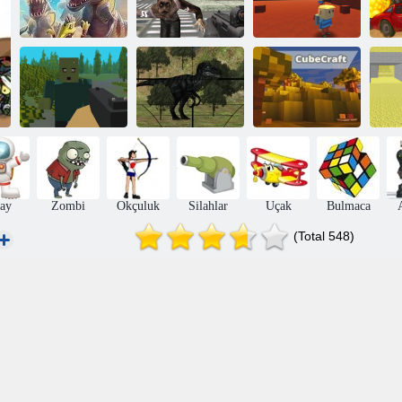
Maskeli
D-Day: Rush -
Kuvvetler:
Kogama: 4
Öf
Kule Savunma
Zombie Survival
Savaş
Piksel hayatta
Jurassic Dino
Kogama:
P
kalma
Avcılığı
Cubecraft
Ç
ay
Zombi
Okçuluk
Silahlar
Uçak
Bulmaca
(Total 548)