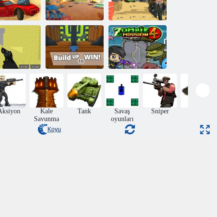
ke Yolu Çöl
Saldırısı
Tank. io
Piksel Savaşçısı
Kogama:
iksel Savaş
Kazanmak için
Zombi Misyonu
ok Oyunculu
Kur
4
Aksiyon
Kale
Tank
Savaş
Sniper
Macera
Savunma
oyunları
Koyu