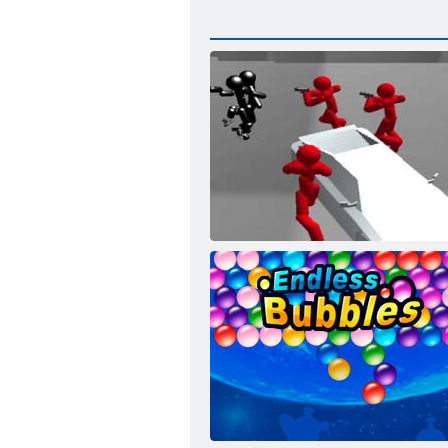
Savaş Simülatörü: Sayaç Çöp Adam