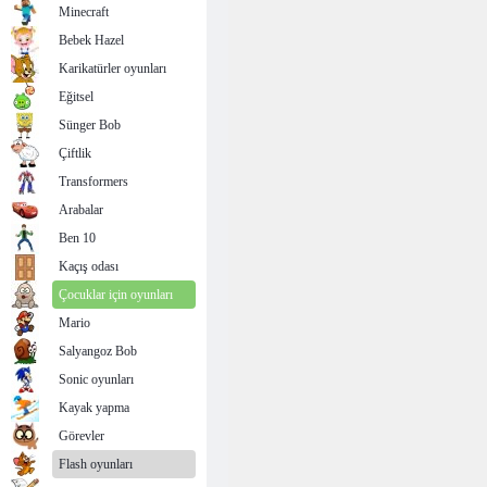
Minecraft
Bebek Hazel
Karikatürler oyunları
Eğitsel
Sünger Bob
Çiftlik
Transformers
Arabalar
Ben 10
Kaçış odası
Çocuklar için oyunları
Mario
Salyangoz Bob
Sonic oyunları
Kayak yapma
Görevler
Flash oyunları