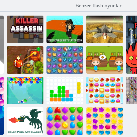
Benzer flash oyunlar
Araç Savaşları
Çok Oyunculu
Katil Suikastçı
2020
Fraktal Savaş X
Lanetli Hazine 2
Fruit Crush
Turuncu Ranch
Kabarcık
Kurabiye ezmesi
Ke
Charms
Onbir onbir
2