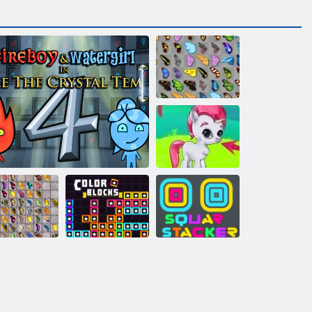
Kelebek Kyodai
Kabarcık Gemes
lebek Kyodai
HD
Ateş ve Su 4
Renkli bloklar
Kare Yığınlama