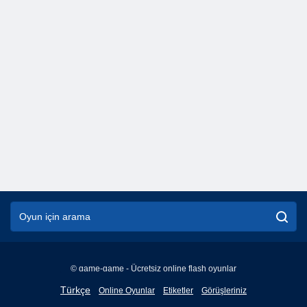
© game-game - Ücretsiz online flash oyunlar
English
Türkçe
Online Oyunlar
Etiketler
Görüşleriniz