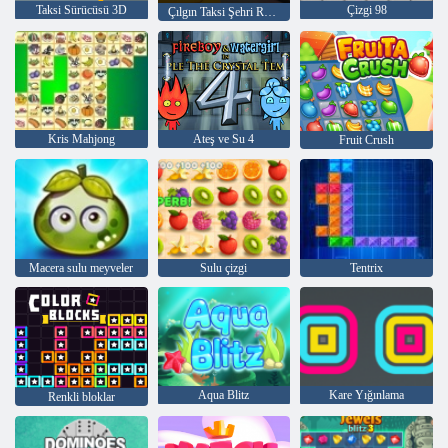
Taksi Sürücüsü 3D
Çizgi 98
Çılgın Taksi Şehri Rush
Kris Mahjong
Ateş ve Su 4
Fruit Crush
Macera sulu meyveler
Sulu çizgi
Tentrix
Aqua Blitz
Kare Yığınlama
Renkli bloklar