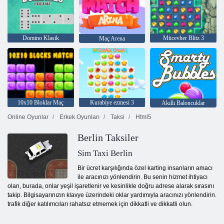
Domino Klasik
Mücevher Blitz 3
Maç Arena
10x10 Bloklar Maç
Kurabiye ezmesi 3
Akıllı Baloncuklar
Online Oyunlar
Erkek Oyunları
Taksi
Html5
Berlin Taksiler
Sim Taxi Berlin
Bir ücret karşılığında özel karting insanların amacı
ile aracınızı yönlendirin. Bu senin hizmet ihtiyacı
olan, burada, onlar yeşil işaretlenir ve kesinlikle doğru adrese alarak sırasını
takip. Bilgisayarınızın klavye üzerindeki oklar yardımıyla aracınızı yönlendirin.
trafik diğer katılımcıları rahatsız etmemek için dikkatli ve dikkatli olun.