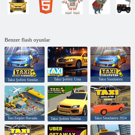
Benzer flash oyunlar
Taksi Şoförü: Usta
Taksi Simülatörü
Taksi Şoförü Simülatörü
Taxi Empire Havaalanı Tycoon
Taksi Simülatörü 2024
Taksi Şoförü Simülatörü