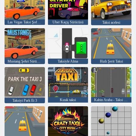
Las Vegas Taksi Şoförü
Uber Kaçış Sürücüsü
Taksi acelesi
Mustang Şehri Sürücüsü 2024
Taksiyle Alma
Hızlı Şerit Taksi
Kızak taksi
Kabin Araba - Taksi Sürüş ve Yolcu Toplama
Taksiyi Park Et 3