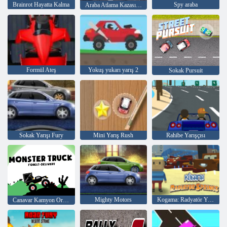
Brainrot Hayatta Kalma
Spy araba
Araba Atlama Kazası Simülatörü 3D
Formül Ateş
Yokuş yukarı yarış 2
Sokak Pursuit
Sokak Yarışı Fury
Mini Yarış Rush
Rahibe Yarışçısı
Mighty Motors
Kogama: Radyatör Yayları
Canavar Kamyon Orman Teslimi