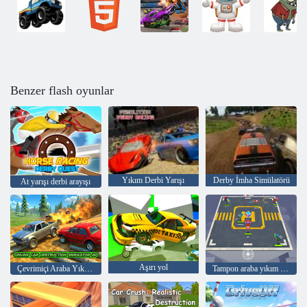
Benzer flash oyunlar
Yıkım Derbi Yarışı
Derby İmha Simülatörü
At yarışı derbi arayışı
Aşırı yol
Çevrimiçi Araba Yıkım Simülatörü 3D
Tampon araba yıkım yarışı