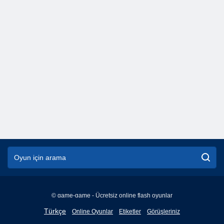
© game-game - Ücretsiz online flash oyunlar
English
Türkçe
Online Oyunlar
Etiketler
Görüşleriniz