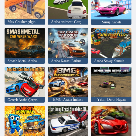
Max Crusher çılgın yıkım ve araba kazaları
Araba ezilmesi: Gerçekçi yıkım
Sürüş Kapalı
Smash Metal: Araba Enkazı Savaşları
Araba Kazası Parkur Yıkımı
Araba Savaşı Simülatörü
BMG: Araba İmhası
Yıkım Derbi Hayatı
Gerçek Araba Çarpışma Simülatörü