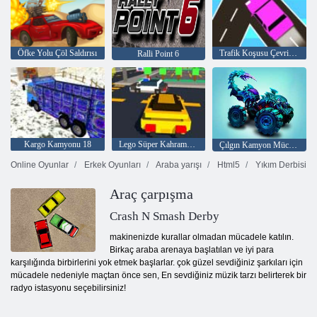
Öfke Yolu Çöl Saldırısı
Trafik Koşusu Çevrimiçi
Ralli Point 6
Kargo Kamyonu 18
Lego Süper Kahraman Yarışı
Çılgın Kamyon Mücadelesi
Online Oyunlar
Erkek Oyunları
Araba yarışı
Html5
Yıkım Derbisi
Araç çarpışma
Crash N Smash Derby
makinenizde kurallar olmadan mücadele katılın.
Birkaç araba arenaya başlatılan ve iyi para
karşılığında birbirlerini yok etmek başlarlar. çok güzel sevdiğiniz şarkıları için
mücadele nedeniyle maçtan önce sen, En sevdiğiniz müzik tarzı belirterek bir
radyo istasyonu seçebilirsiniz!