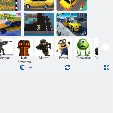
Taksi
simülasyonu
Şerit Değiştirme
ksi sürücüsü
eğitimi
3D
Şehir Taksi
Taksi Park
Taxi Tycoon:
Sürüş
Mücadelesi
Boşta İş
Simülatörü
Aksiyon
Kale
Macera
Beceri
Canavarlar
Araba yarışı
Savunma
Koyu