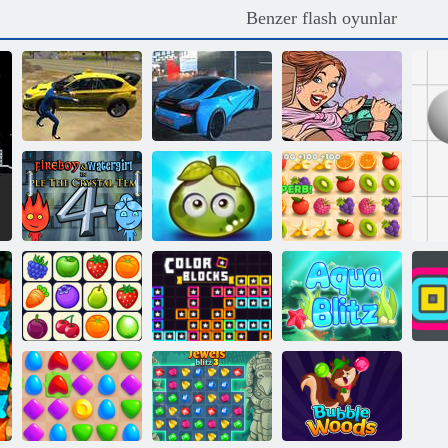
Benzer flash oyunlar
SimCity Uber
Taxi Tycoon:
Taksi - Beni eve
Araba Taşıma
Kentsel Ulaşım
götür
Efsanesi
Simülatörü
Macera sulu
Ateş ve Su 4
meyveler
Sulu çizgi
Onet Connect
Renkli bloklar
Aqua Blitz
Ka