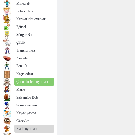
Minecraft
Bebek Hazel
Karikatürler oyunları
Eğitsel
Sünger Bob
Çiftlik
Transformers
Arabalar
Ben 10
Kaçış odası
Çocuklar için oyunları
Mario
Salyangoz Bob
Sonic oyunları
Kayak yapma
Görevler
Flash oyunları