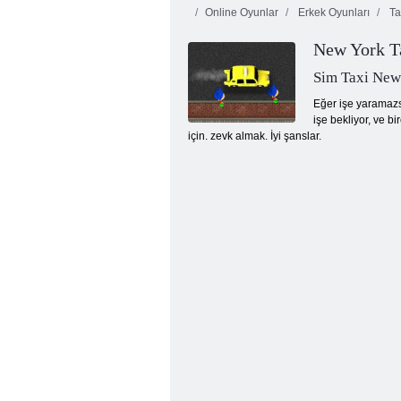
Online Oyunlar
Erkek Oyunları
Ta
New York T
Sim Taxi New
Eğer işe yaramazsa
işe bekliyor, ve b
için. zevk almak. İyi şanslar.
Altın acele hazine avı