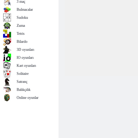
3 maç
Bulmacalar
Sudoku
Zuma
Tetris
Bilardo
3D oyunları
IO oyunları
Kart oyunları
Solitaire
Satranç
Balıkçılık
Online oyunlar