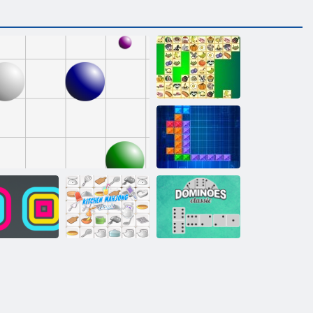
Kris Mahjong
Tentrix
Mutfak
re Yığınlama
Çizgi 98
Mahjong
Domino Klasik