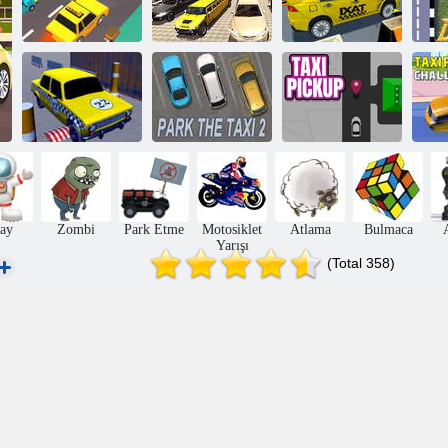
Limuzin Taksi
Sürüş
Simülatörü:
Ateş! Şerit
Limuzin Araba
Değiştirme
Oyunları
Taksi Sürücüsü
Ta
Şehir Taksi
Taksi 2'yi Park
sürüşü
Et
Taksi alma
ay
Zombi
Park Etme
Motosiklet
Atlama
Bulmaca
Yarışı
(Total 358)