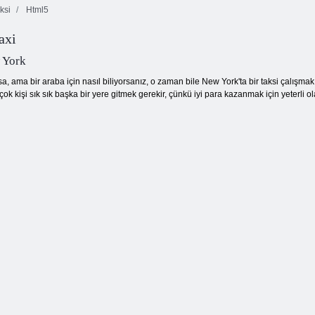
ksi
Html5
axi
Mücevher Blitz
Kabarcık
Maç Arena
3
Ormanı
 York
, ama bir araba için nasıl biliyorsanız, o zaman bile New York'ta bir taksi çalışmak
irçok kişi sık sık başka bir yere gitmek gerekir, çünkü iyi para kazanmak için yeterli