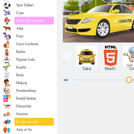
Spor Dalları
Uçan
Kızlar için oyunları
Atlar
Pony
Giysi Giydirme
Barbie
Pişirme Gıda
Kuaför
Taksi
Html5
Uz
Renk
Makyaj
Dondurulmuş
Taksi sürücüsü
Renkli bloklar
Dinozorlar
Serüven
İki için oyunları
Ateş ve Su