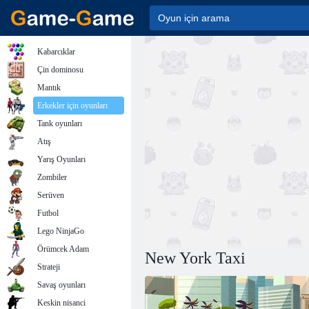
Kabarcıklar
Çin dominosu
Mantık
Erkekler için oyunları
Tank oyunları
Atış
Yarış Oyunları
Zombiler
Serüven
Futbol
Lego NinjaGo
Örümcek Adam
New York Taxi
Strateji
Savaş oyunları
Keskin nisanci