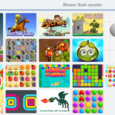
Benzer flash oyunlar
Kule Savunma
Okçu Savaşçı
Archero
Kralı
Macera sulu
Kelebek Kyodai
Lanetli Hazine 2
meyveler
Kabarcık
Ku
Sulu çizgi
Charms
Onbir onbir