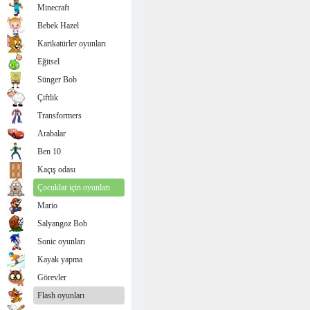
Minecraft
Bebek Hazel
Karikatürler oyunları
Eğitsel
Sünger Bob
Çiftlik
Transformers
Arabalar
Ben 10
Kaçış odası
Çocuklar için oyunları
Mario
Salyangoz Bob
Sonic oyunları
Kayak yapma
Görevler
Flash oyunları