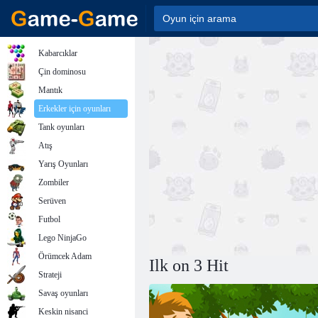
Kabarcıklar
Çin dominosu
Mantık
Erkekler için oyunları
Tank oyunları
Atış
Yarış Oyunları
Zombiler
Serüven
Futbol
Lego NinjaGo
Örümcek Adam
Ilk on 3 Hit
Strateji
Savaş oyunları
Keskin nisanci