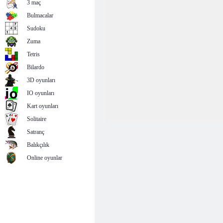
3 maç
Bulmacalar
Sudoku
Zuma
Tetris
Bilardo
3D oyunları
IO oyunları
Kart oyunları
Solitaire
Satranç
Balıkçılık
Online oyunlar