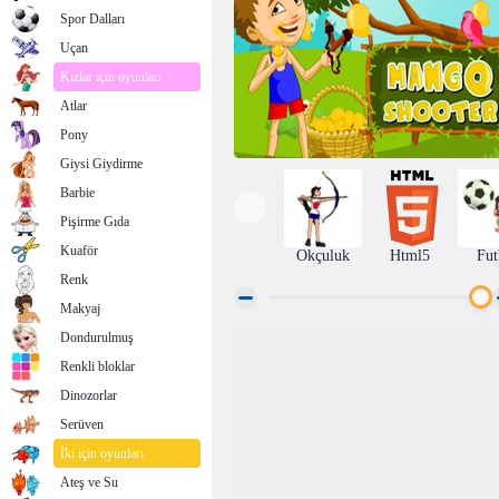
Spor Dalları
Uçan
Kızlar için oyunları
Atlar
Pony
Giysi Giydirme
Barbie
Pişirme Gıda
Kuaför
Okçuluk
Html5
Fut
Renk
Makyaj
Dondurulmuş
Mango atıcısı
Renkli bloklar
Dinozorlar
Serüven
İki için oyunları
Ateş ve Su