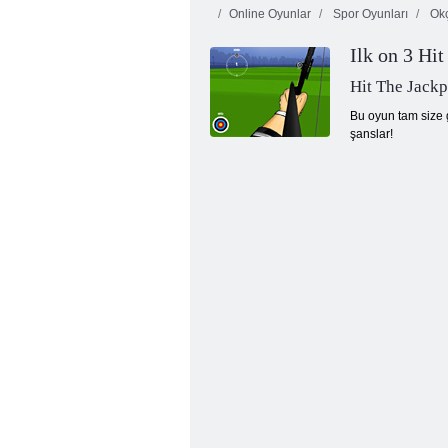
Online Oyunlar
Spor Oyunları
Okç
Ilk on 3 Hit
Hit The Jackp
Bu oyun tam size g
şanslar!
Fruit Crush