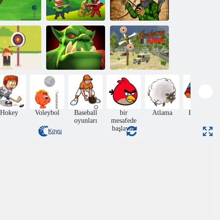
Archer vs
Çılgın Okçu
Archer
Hobin Rood
Okçuluk
üçük Okçu
Ork İstilası
Saldırısı
Hokey
Voleybol
Baseball
bir
Atlama
Bulmaca
oyunları
mesafede
başlayan
Koyu