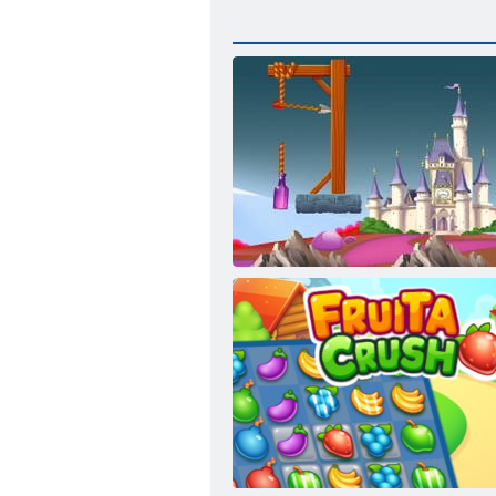
Okçuluk Şişe Vur