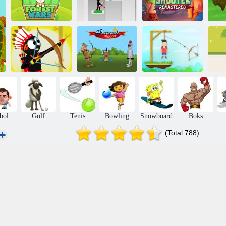
Stickman Archer
Apple Shooter
Orman Savaşları
2
Remastered
Çöp Adam
Avcısı
Sherwood atıcısı
Bay Archer
K
bol
Golf
Tenis
Bowling
Snowboard
Boks
(Total 788)