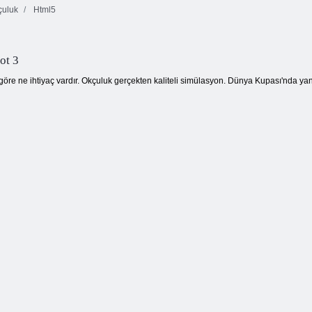
uluk
Html5
Renk Piksel
Kare Yığınlama
Sanat Klasik
Maç Arena
ot 3
öre ne ihtiyaç vardır. Okçuluk gerçekten kaliteli simülasyon. Dünya Kupası'nda yanı sı