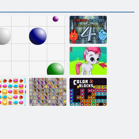
Ateş ve Su 4
Kabarcık Gemes
rabiye ezmesi
Kelebek Kyodai
2
Çizgi 98
HD
Renkli bloklar